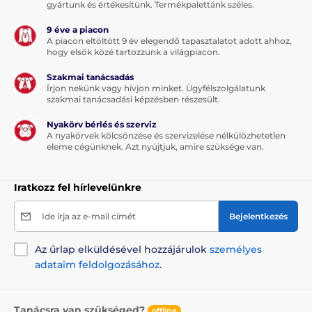
gyártunk és értékesítünk. Termékpalettánk széles.
stimuláció) +
ugatás ellenőrzése
. Mindkettő a
mesterséges intelligencia elemzése alapján mutatja a
9 éve a piacon
kutya aktivitásának állapotát.
A piacon eltöltött 9 év elegendő tapasztalatot adott ahhoz,
hogy elsők közé tartozzunk a világpiacon.
A fő különbség, hogy a
T800 Plus az elvesztés elleni
figyelmeztetésre fókuszál
. Ha a vevőegység jelének
Szakmai tanácsadás
ereje gyengül vagy megszakad (a kutya túl messzire
Írjon nekünk vagy hívjon minket. Ügyfélszolgálatunk
szakmai tanácsadási képzésben részesült.
megy), az adókészülék sípol, hogy figyelmeztessen. A
T800 Pro elsősorban vezeték nélküli kerítésként lett
Nyakörv bérlés és szerviz
tervezve
. Ha a kutya átlépi az előre beállított határt, a
A nyakörvek kölcsönzése és szervizelése nélkülözhetetlen
vevőegység figyelmeztetést ad ki (hang, rezgés vagy
eleme cégünknek. Azt nyújtjuk, amire szüksége van.
sokk), hogy megtanítsa a kutyát, hogy maradjon a
határon belül. Röviden: ha vezeték nélküli kerítésre
van szükséged, válaszd a T800 Pro-t. Ha inkább csak
Iratkozz fel hírlevelünkre
figyelmeztetést szeretnél, ha a kutya átlépi a beállított
távolságot, akkor a T800 Plus-t.
Ide írja az e-mail címét
Bejelentkezés
Az űrlap elküldésével hozzájárulok
személyes
Korrekció típusa
adataim feldolgozásához
.
A Patpet T800 Pro elektronikus kiképző
nyakörv
hang-, rezgés- és
impulzusfunkcióval
rendelkezik. A
hang
-
Tanácsra van szükséged?
offline