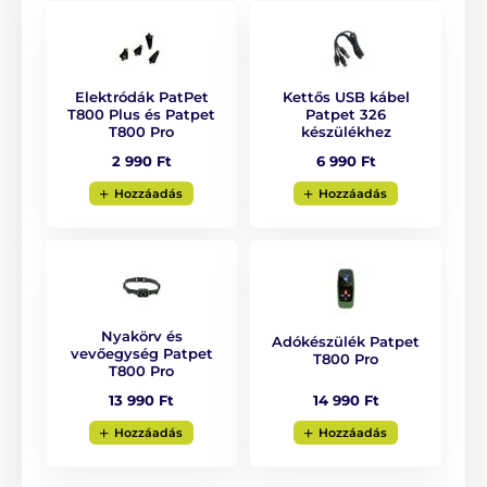
és az impulzus intenzitása. A nagyobb biztonság
érdekében az eszköz
védelmi üzemmóddal
rendelkezik, amely akkor lép működésbe, ha a kutya
egymás után hatszor aktiválja a nyakörvet – ekkor a
funkció ideiglenesen szünetel.
Elektródák PatPet
Kettős USB kábel
T800 Plus és Patpet
Patpet 326
T800 Pro
készülékhez
2 990 Ft
6 990 Ft
Hozzáadás
Hozzáadás
Nyakörv és
Adókészülék Patpet
vevőegység Patpet
T800 Pro
T800 Pro
14 990 Ft
13 990 Ft
Hozzáadás
Hozzáadás