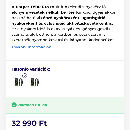
A
Patpet T800 Pro
multifunkcionális nyakörv fő
előnye a
vezeték nélküli kerítés
funkció. Ugyanakkor
használható
kiképző nyakörvként, ugatásgátló
nyakörvként és valós idejű aktivitáskövetőként
is.
Ez a nyakörv ideális aktív kutyák és igényes gazdik
számára, akik otthon, a kertben és séták során is
szeretnék nyomon követni és irányítani kedvencüket.
További információk ›
Hasonló variációk:
Raktáron > 10 db
32 990 Ft