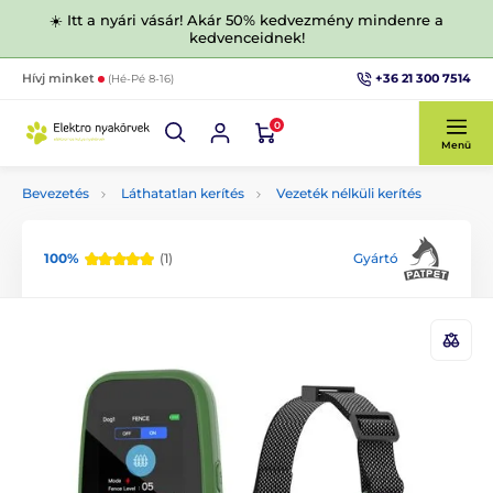
☀️ Itt a nyári vásár! Akár 50% kedvezmény mindenre a
kedvenceidnek!
+36 21 300 7514
Hívj minket
(Hé-Pé 8-16)
0
Menü
Bevezetés
Láthatatlan kerítés
Vezeték nélküli kerítés
100%
(1)
Gyártó