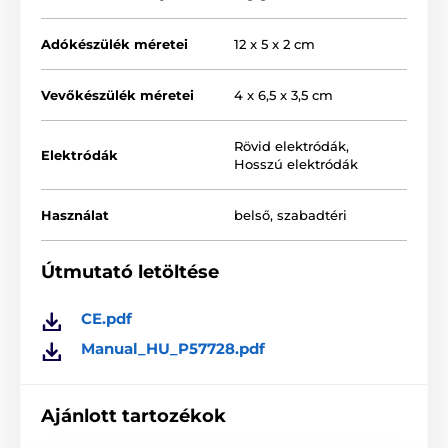
Adókészülék méretei
12 x 5 x 2 cm
Vevőkészülék méretei
4 x 6,5 x 3,5 cm
Rövid elektródák
,
Elektródák
Hosszú elektródák
Használat
belső
,
szabadtéri
Útmutató letöltése
CE.pdf
Manual_HU_P57728.pdf
3. Ugatásgátló nyakörv
Ajánlott tartozékok
A nyakörv érzékeli a ugatást, és akár
5 érzékenységi
szintet
kínál. Minden aktiválásnál beállítható a rezgés