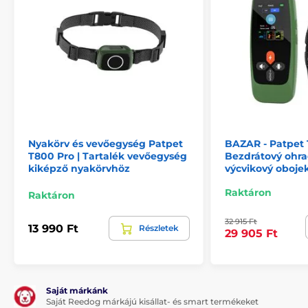
Nyakörv és vevőegység Patpet
BAZAR - Patpet 
T800 Pro | Tartalék vevőegység
Bezdrátový ohra
kiképző nyakörvhöz
výcvikový oboje
Raktáron
Raktáron
32 915 Ft
13 990 Ft
Részletek
29 905 Ft
Kulcsfontosságú különbségek a T800 Pro és a T800
Plus között:
Saját márkánk
Saját Reedog márkájú kisállat- és smart termékeket
Mindkét modell alapvető funkciói:
kiképzés
(statikus