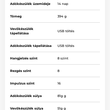
Adókészülék üzemideje
14 nap
Tömeg
394 g
Vevőkészülék
USB töltés
tápellátása
Adókészülék tápellátása
USB töltés
2. Kiképző nyakörv
Hangjelzés szint
8 szint
Távirányító segítségével választhatsz a
hang (8 szint),
a rezgés (8 szint) és az impulzus (akár 16 szint)
között. Az
1000 méteres
hatótávolságnak
Rezgés szint
8
köszönhetően kutyádat nagyobb távolságból is
ellenőrizheted. Nem hiányozhat a biztonsági zár sem,
amely megakadályozza az
impulzus
véletlenszerű
Impulzus szint
16
elindítását, így megóvja a kutyát a nem kívánt
utasításoktól.
Adókészülék súlya
81g g
Vevőkészülék súlya
51g g