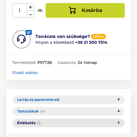
Kosárba
db
Tanácsra van szüksége?
offline
Hívjon a következő
+36 21 300 7514
Termékkód:
P57728
Garancia:
24 hónap
Eladó adatai
Leírás és paraméterek
Tartozékok
(4)
Értékelés
(1)