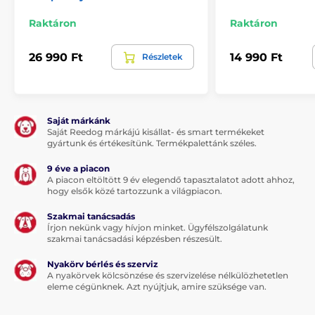
Raktáron
Raktáron
26 990 Ft
14 990 Ft
Részletek
Saját márkánk
Saját Reedog márkájú kisállat- és smart termékeket
gyártunk és értékesítünk. Termékpalettánk széles.
9 éve a piacon
A piacon eltöltött 9 év elegendő tapasztalatot adott ahhoz,
hogy elsők közé tartozzunk a világpiacon.
Szakmai tanácsadás
Írjon nekünk vagy hívjon minket. Ügyfélszolgálatunk
szakmai tanácsadási képzésben részesült.
Nyakörv bérlés és szerviz
A nyakörvek kölcsönzése és szervizelése nélkülözhetetlen
eleme cégünknek. Azt nyújtjuk, amire szüksége van.