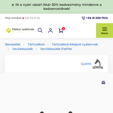
☀️ Itt a nyári vásár! Akár 50% kedvezmény mindenre a
kedvenceidnek!
+36 21 300 7514
Hívj minket
(Hé-Pé 8-16)
0
Menü
Bevezetés
Tartozékok
Tartozékok kiképző nyakörvek
Vevőkészülék
Vevőkészülék PatPet
Gyártó