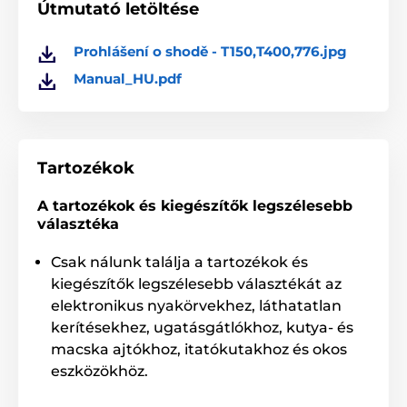
Útmutató letöltése
Prohlášení o shodě - T150,T400,776.jpg
A termék a következő kategóriákba sorolt
Manual_HU.pdf
Tartozékok kiképző nyakörvek
Vevőkészülék
Vevőkészülék PatPet
Tartozékok
A tartozékok és kiegészítők legszélesebb
választéka
Csak nálunk találja a tartozékok és
kiegészítők legszélesebb választékát az
elektronikus nyakörvekhez, láthatatlan
kerítésekhez, ugatásgátlókhoz, kutya- és
macska ajtókhoz, itatókutakhoz és okos
eszközökhöz.