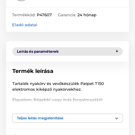
Termékkód:
P47607
Garancia:
24 hónap
Eladó adatai
Leírás és paraméterek
Termék leírása
Tartalék nyakörv és vevőkészülék Patpet T150
elektromos kiképző nyakörvekhez.
Figyelem: Régebbi vagy más forgalmazótól
megvásárolt terméknél, probléma léphet fel a
párosítással, az eltérő frekvencia miatt! A frekvencia
nem állítható.
Teljes leírás megjelenítése
A műszaki specifikációk előzetes értesítés nélkül
változhatnak. A képek csak illusztrációk.