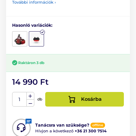
További információk ›
Hasonló variációk:
Raktáron 3 db
14 990 Ft
Kosárba
db
Tanácsra van szüksége?
offline
Hívjon a következő
+36 21 300 7514