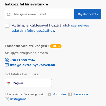
Iratkozz fel hírlevelünkre
Ide írja az e-mail címét
Bejelentkezés
Az űrlap elküldésével hozzájárulok
személyes
adataim feldolgozásához
.
Tanácsra van szükséged?
offline
Az ügyfélszolgálat elérhető
+36 21 300 7514
info@elektro-nyakorvek.hu
Hol találsz bennünket
Magyar
Itt is elérhetőek vagyunk::
Youtube
Facebook
Instagram