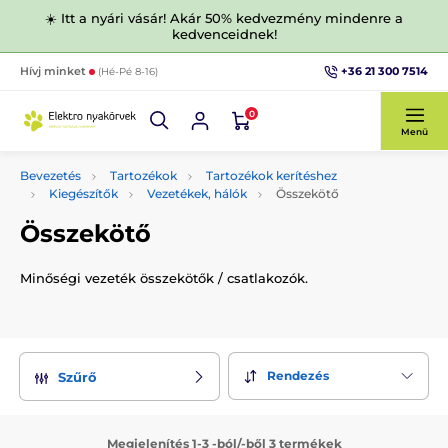
☀️ Itt a nyári vásár! Akár 50% kedvezmény mindenre a
kedvenceidnek!
+36 21 300 7514
Hívj minket
(Hé-Pé 8-16)
0
Menü
Bevezetés
Tartozékok
Tartozékok kerítéshez
Kiegészítők
Vezetékek, hálók
Összekötő
Összekötő
Minőségi vezeték összekötők / csatlakozók.
Rendezés
Szűrő
Megjelenítés 1-3 -ból/-ből 3 termékek