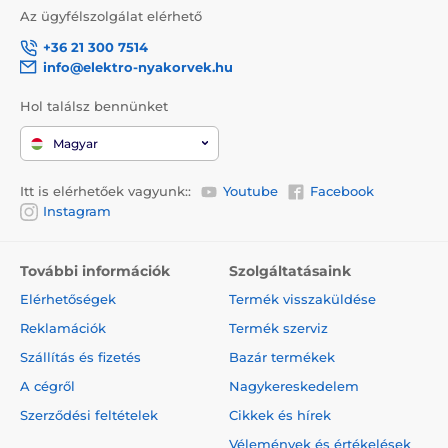
Az ügyfélszolgálat elérhető
+36 21 300 7514
info@elektro-nyakorvek.hu
Hol találsz bennünket
Magyar
Itt is elérhetőek vagyunk::
Youtube
Facebook
Instagram
További információk
Szolgáltatásaink
Elérhetőségek
Termék visszaküldése
Reklamációk
Termék szerviz
Szállítás és fizetés
Bazár termékek
A cégről
Nagykereskedelem
Szerződési feltételek
Cikkek és hírek
Vélemények és értékelések