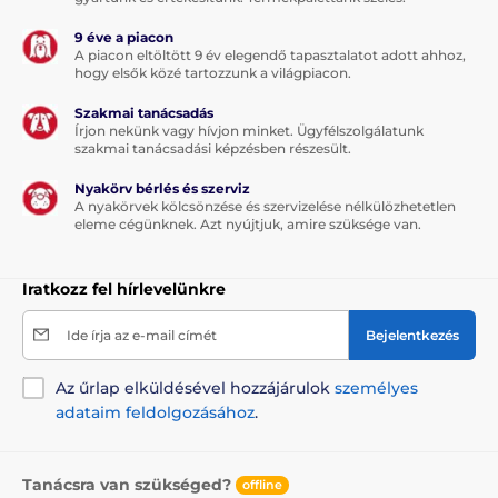
9 éve a piacon
A piacon eltöltött 9 év elegendő tapasztalatot adott ahhoz,
hogy elsők közé tartozzunk a világpiacon.
Szakmai tanácsadás
Írjon nekünk vagy hívjon minket. Ügyfélszolgálatunk
szakmai tanácsadási képzésben részesült.
Nyakörv bérlés és szerviz
A nyakörvek kölcsönzése és szervizelése nélkülözhetetlen
eleme cégünknek. Azt nyújtjuk, amire szüksége van.
Iratkozz fel hírlevelünkre
Ide írja az e-mail címét
Bejelentkezés
Az űrlap elküldésével hozzájárulok
személyes
adataim feldolgozásához
.
Tanácsra van szükséged?
offline