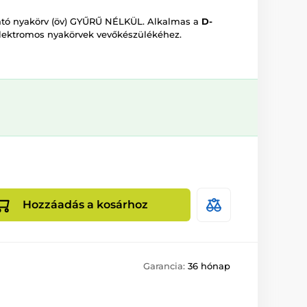
ató nyakörv (öv) GYŰRŰ NÉLKÜL. Alkalmas a
D-
lektromos nyakörvek vevőkészülékéhez.
Hozzáadás a kosárhoz
Garancia:
36 hónap