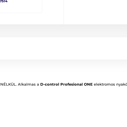
 7514
Ű NÉLKÜL. Alkalmas a
D-control Profesional ONE
elektromos nyakö