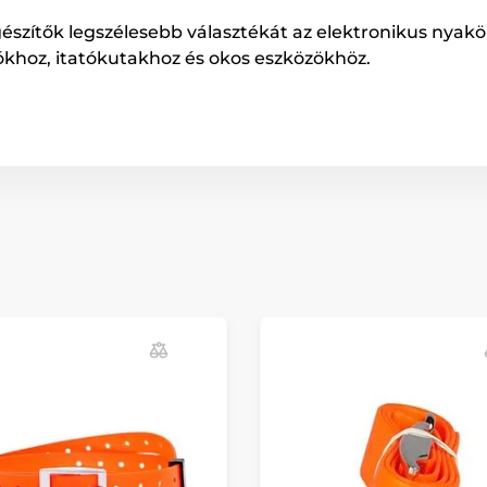
gészítők legszélesebb választékát az elektronikus nyakö
ókhoz, itatókutakhoz és okos eszközökhöz.