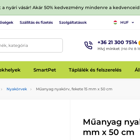
tt a nyári vásár! Akár 50% kedvezmény mindenre a kedvencei
tőségek
Szállítás és fizetés
Szolgáltatások
HUF
+36 21 300 7514
mék, kategória
Hívj minket
(Hé-Pé 8-1
fekhelyek
SmartPet
Táplálék és felszerelés
Ál
Nyakörvek
Műanyag nyakörv, fekete 15 mm x 50 cm
Műanyag nyak
mm x 50 cm