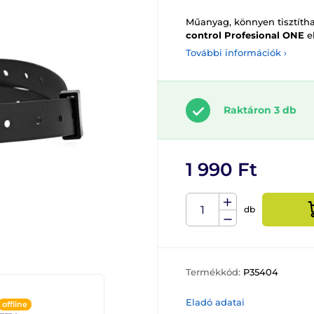
Műanyag, könnyen tisztíth
control Profesional ONE
e
További információk ›
Raktáron 3 db
1 990 Ft
db
Termékkód:
P35404
Eladó adatai
offline