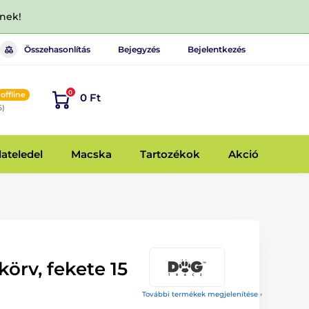
dnek!
Összehasonlítás
Bejegyzés
Bejelentkezés
0
offline
0 Ft
6)
lateledel
Macska
Tartozékok
Akció
örv, fekete 15
További termékek megjelenítése ›