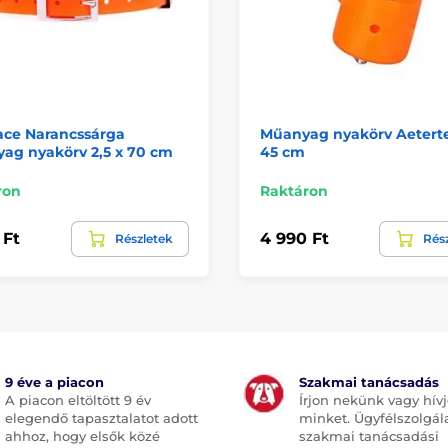
ace Narancssárga
Műanyag nyakörv Aetertek
ag nyakörv 2,5 x 70 cm
45 cm
ron
Raktáron
 Ft
4 990 Ft
Részletek
Rés
9 éve a piacon
Szakmai tanácsadás
A piacon eltöltött 9 év
Írjon nekünk vagy hív
elegendő tapasztalatot adott
minket. Ügyfélszolgál
ahhoz, hogy elsők közé
szakmai tanácsadási