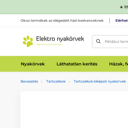
☀️ I
Okos termékek az elégedett házi kedvenceknek
Elérhe
Például ter
Nyakörvek
Láthatatlan kerítés
Házak, 
Bevezetés
Tartozékok
Tartozékok kiképző nyakörvek