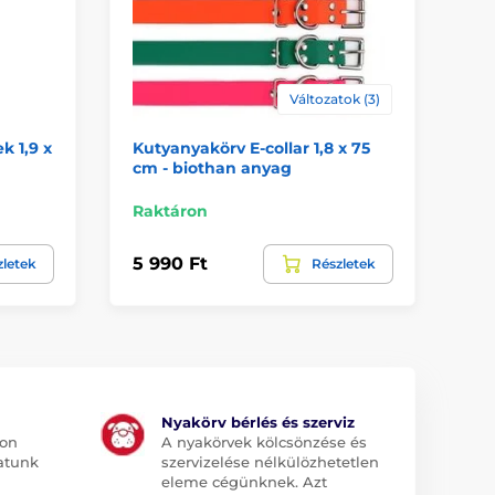
Változatok (3)
 1,9 x
Kutyanyakörv E-collar 1,8 x 75
Mű
cm - biothan anyag
2,
Ra
Raktáron
4 9
5 990 Ft
zletek
Részletek
2 
Nyakörv bérlés és szerviz
jon
A nyakörvek kölcsönzése és
atunk
szervizelése nélkülözhetetlen
eleme cégünknek. Azt