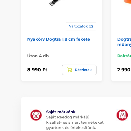
Változatok (2)
Nyakörv Dogtra 1,8 cm fekete
Dogtr
műany
Úton 4 db
Raktá
8 990 Ft
2 990
Részletek
Saját márkánk
Saját Reedog márkájú
kisállat- és smart termékeket
gyártunk és értékesítünk.