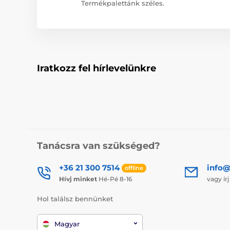
Termékpalettánk széles.
Iratkozz fel hírlevelünkre
Tanácsra van szükséged?
+36 21 300 7514
info@
offline
Hívj minket
Hé-Pé 8-16
vagy ír
Hol találsz bennünket
Magyar