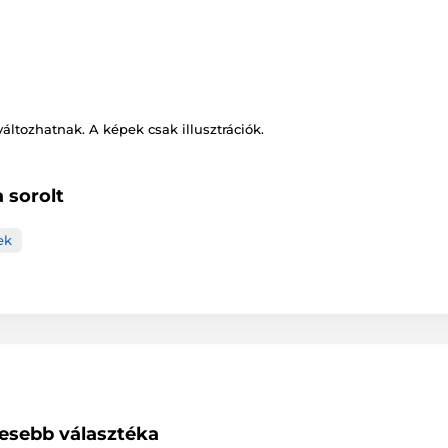
változhatnak. A képek csak illusztrációk.
 sorolt
ek
lesebb választéka