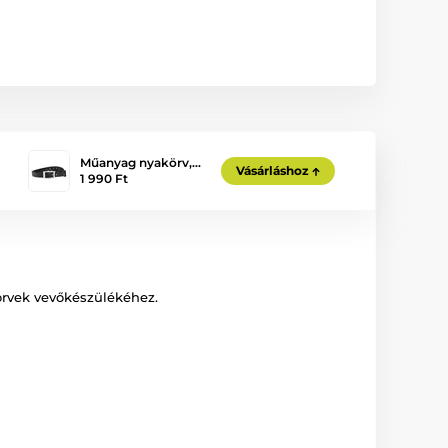
Műanyag nyakörv,…
Vásárláshoz
1 990 Ft
rvek vevőkészülékéhez.