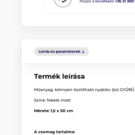
Hívjon a következő
+36 21 300
Leírás és paraméterek
Termék leírása
Műanyag, könnyen tisztítható nyakörv (öv) GYŰR
Színe: fekete matt
Mérete: 1,5 x 50 cm
A csomag tartalma: