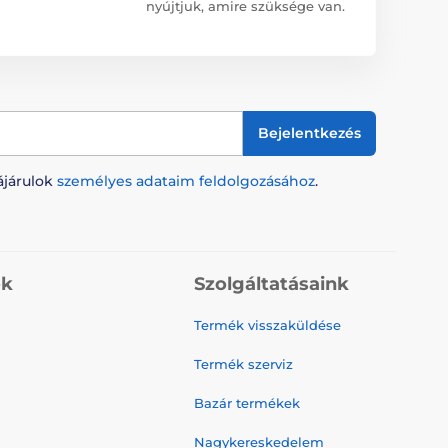
nyújtjuk, amire szüksége van.
Bejelentkezés
ájárulok
személyes adataim feldolgozásához
.
ók
Szolgáltatásaink
Termék visszaküldése
Termék szerviz
Bazár termékek
Nagykereskedelem