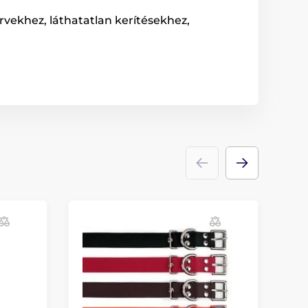
rvekhez, láthatatlan kerítésekhez,
K
N