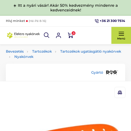
☀️ Itt a nyári vásár! Akár 50% kedvezmény mindenre a
kedvenceidnek!
+36 21 300 7514
Hívj minket
(Hé-Pé 8-16)
0
Menü
Bevezetés
Tartozékok
Tartozékok ugatásgátló nyakörvek
Nyakörvek
Gyártó