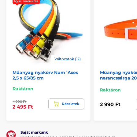
Nyári kiárusítás
A műszaki specifikációk előzetes értesítés nélkül
változhatnak. A képek csak illusztrációk.
A termék a következő kategóriákba sorolt
Tartozékok ugatásgátló nyakörvek
Nyakörvek
Változatok (12)
Műanyag nyakörv Num´Axes
Műanyag nyakör
2,5 x 65/85 cm
narancssárga 2
Raktáron
Raktáron
4 990 Ft
Részletek
2 990 Ft
2 495 Ft
Saját márkánk