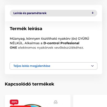
Leírás és paraméterek
Termék leírása
Műanyag, könnyen tisztítható nyakörv (öv) GYŰRŰ
NÉLKÜL. Alkalmas a
D-control Profesional
ONE
elektromos nyakörvek vevőkészülékéhez.
Színe: narancssárga matt
Mérete: 15 mm x 70 cm
Teljes leírás megjelenítése
A csomag tartalma:
Kapcsolódó termékek
Műanyag nyakörv - narancssárga matt
-50%
Megjegyzés: A kép csak illusztráció.