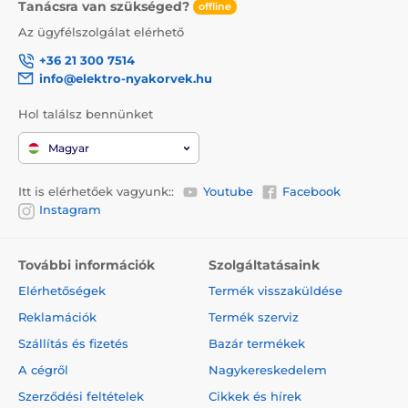
Tanácsra van szükséged?
offline
Az ügyfélszolgálat elérhető
+36 21 300 7514
info@elektro-nyakorvek.hu
Hol találsz bennünket
Magyar
Itt is elérhetőek vagyunk::
Youtube
Facebook
Instagram
További információk
Szolgáltatásaink
Elérhetőségek
Termék visszaküldése
Reklamációk
Termék szerviz
Szállítás és fizetés
Bazár termékek
A cégről
Nagykereskedelem
Szerződési feltételek
Cikkek és hírek