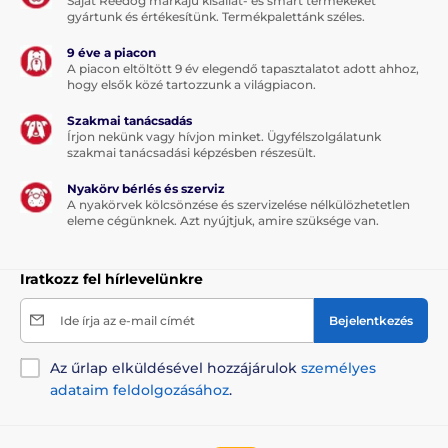
Saját Reedog márkájú kisállat- és smart termékeket
gyártunk és értékesítünk. Termékpalettánk széles.
9 éve a piacon
A piacon eltöltött 9 év elegendő tapasztalatot adott ahhoz,
hogy elsők közé tartozzunk a világpiacon.
Szakmai tanácsadás
Írjon nekünk vagy hívjon minket. Ügyfélszolgálatunk
szakmai tanácsadási képzésben részesült.
Nyakörv bérlés és szerviz
A nyakörvek kölcsönzése és szervizelése nélkülözhetetlen
eleme cégünknek. Azt nyújtjuk, amire szüksége van.
Iratkozz fel hírlevelünkre
Ide írja az e-mail címét
Bejelentkezés
Az űrlap elküldésével hozzájárulok
személyes
adataim feldolgozásához
.