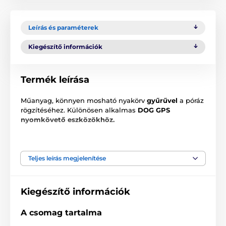
Leírás és paraméterek
Kiegészítő információk
Termék leírása
Műanyag, könnyen mosható nyakörv
gyűrűvel
a póráz
rögzítéséhez. Különösen alkalmas
DOG GPS
nyomkövető eszközökhöz.
Mérete: 25 mm x 70 cm
A műszaki specifikációk előzetes értesítés nélkül
Teljes leírás megjelenítése
változhatnak. A képek csak illusztrációk.
Kiegészítő információk
A termék a következő kategóriákba sorolt
A csomag tartalma
Tartozékok GPS nyakörvekhez
Nyakörvek