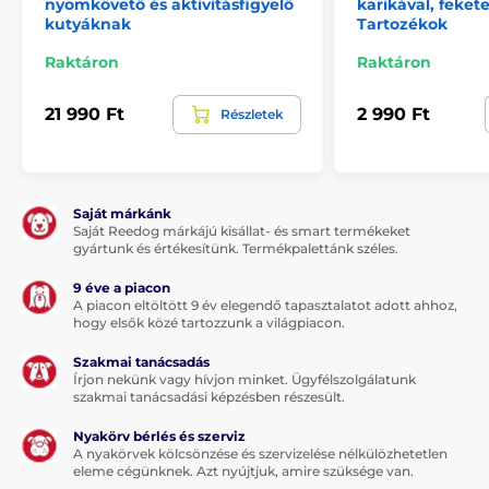
nyomkövető és aktivitásfigyelő
karikával, fekete
kutyáknak
Tartozékok
Raktáron
Raktáron
21 990 Ft
2 990 Ft
Részletek
Saját márkánk
Saját Reedog márkájú kisállat- és smart termékeket
gyártunk és értékesítünk. Termékpalettánk széles.
9 éve a piacon
A piacon eltöltött 9 év elegendő tapasztalatot adott ahhoz,
hogy elsők közé tartozzunk a világpiacon.
Szakmai tanácsadás
Írjon nekünk vagy hívjon minket. Ügyfélszolgálatunk
szakmai tanácsadási képzésben részesült.
Nyakörv bérlés és szerviz
A nyakörvek kölcsönzése és szervizelése nélkülözhetetlen
eleme cégünknek. Azt nyújtjuk, amire szüksége van.