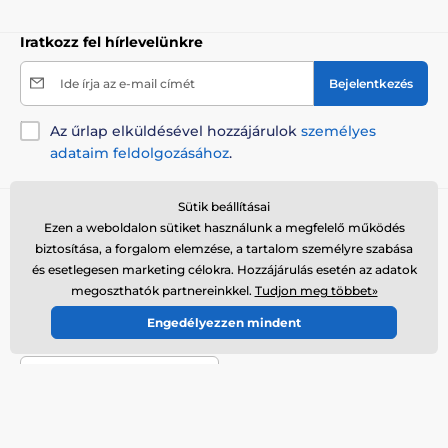
Iratkozz fel hírlevelünkre
Ide írja az e-mail címét
Bejelentkezés
Az űrlap elküldésével hozzájárulok
személyes
adataim feldolgozásához
.
Sütik beállításai
Tanácsra van szükséged?
offline
Ezen a weboldalon sütiket használunk a megfelelő működés
Az ügyfélszolgálat elérhető
biztosítása, a forgalom elemzése, a tartalom személyre szabása
és esetlegesen marketing célokra. Hozzájárulás esetén az adatok
+36 21 300 7514
megoszthatók partnereinkkel.
Tudjon meg többet»
info@elektro-nyakorvek.hu
Engedélyezzen mindent
Hol találsz bennünket
Magyar
Itt is elérhetőek vagyunk::
Youtube
Facebook
Instagram