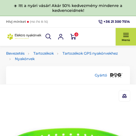
☀️ Itt a nyári vásár! Akár 50% kedvezmény mindenre a
kedvenceidnek!
+36 21 300 7514
Hívj minket
(Hé-Pé 8-16)
0
Menü
Bevezetés
Tartozékok
Tartozékok GPS nyakörvekhez
Nyakörvek
Gyártó