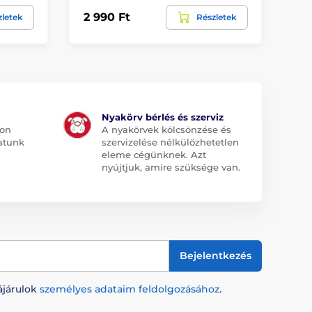
2 990 Ft
zletek
Részletek
Nyakörv bérlés és szerviz
jon
A nyakörvek kölcsönzése és
atunk
szervizelése nélkülözhetetlen
eleme cégünknek. Azt
nyújtjuk, amire szüksége van.
Bejelentkezés
ájárulok
személyes adataim feldolgozásához
.