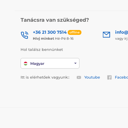
Tanácsra van szükséged?
+36 21 300 7514
info@
offline
Hívj minket
Hé-Pé 8-16
vagy ír
Hol találsz bennünket
Magyar
Itt is elérhetőek vagyunk::
Youtube
Faceb