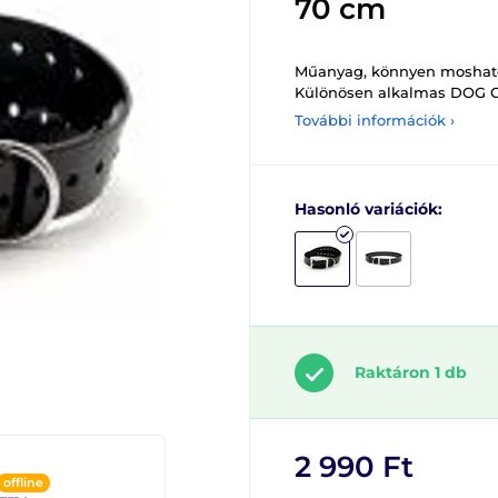
70 cm
Műanyag, könnyen mosható 
Különösen alkalmas DOG G
További információk ›
Hasonló variációk:
Raktáron 1 db
2 990 Ft
offline