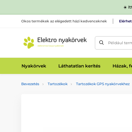
☀️ I
Okos termékek az elégedett házi kedvenceknek
Elérhe
Például ter
Nyakörvek
Láthatatlan kerítés
Házak, 
Bevezetés
Tartozékok
Tartozékok GPS nyakörvekhez