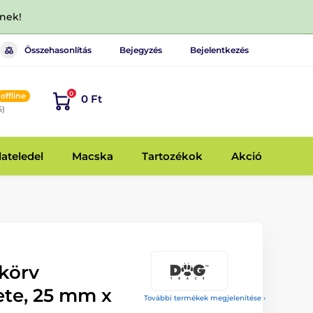
dnek!
Összehasonlítás
Bejegyzés
Bejelentkezés
0
offline
0 Ft
6)
lateledel
Macska
Tartozékok
Akció
körv
ete, 25 mm x
További termékek megjelenítése ›