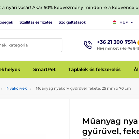
tt a nyári vásár! Akár 50% kedvezmény mindenre a kedvencei
tőségek
Szállítás és fizetés
Szolgáltatások
HUF
+36 21 300 7514
mék, kategória
Hívj minket
(Hé-Pé 8-1
fekhelyek
SmartPet
Táplálék és felszerelés
Ál
Nyakörvek
Műanyag nyakörv gyűrűvel, fekete, 25 mm x 70 cm
Műanyag nya
gyűrűvel, fek