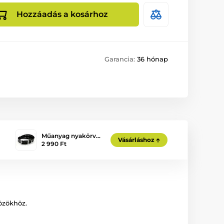
Hozzáadás a kosárhoz
Garancia:
36 hónap
Műanyag nyakörv…
Vásárláshoz
2 990 Ft
özökhöz.