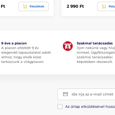
 Ft
2 990 Ft
Részletek
Rés
9 éve a piacon
Szakmai tanácsadás
A piacon eltöltött 9 év
Írjon nekünk vagy hív
elegendő tapasztalatot adott
minket. Ügyfélszolgál
ahhoz, hogy elsők közé
szakmai tanácsadási
tartozzunk a világpiacon.
képzésben részesült.
Ide írja az e-mail címét
Az űrlap elküldésével hozz