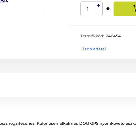
 7514
db
Termékkód:
P46454
Eladó adatai
óráz rögzítéséhez. Különösen alkalmas DOG GPS nyomkövető eszk