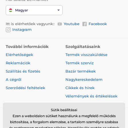
Magyar
Itt is elérhetőek vagyunk::
Youtube
Facebook
Instagram
További információk
Szolgáltatásaink
Elérhetőségek
Termék visszaküldése
Reklamációk
Termék szerviz
Szállítás és fizetés
Bazár termékek
A cégről
Nagykereskedelem
Szerződési feltételek
Cikkek és hírek
Vélemények és értékelések
Sütik beállításai
Ezen a weboldalon sütiket használunk a megfelelő működés
biztosítása, a forgalom elemzése, a tartalom személyre szabása
és esetlegesen marketing célokra. Hozzájárulás esetén az adatok