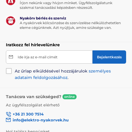
Írjon nekünk vagy hívjon minket. Ügyfélszolgálatunk
szakmai tanácsadási képzésben részesült.
Nyakörv bérlés és szerviz
A nyakörvek kölcsönzése és szervizelése nélkülözhetetlen
eleme cégünknek. Azt nyújtjuk, amire szüksége van.
Iratkozz fel hírlevelünkre
Ide írja az e-mail címét
Bejelentkezés
Az űrlap elküldésével hozzájárulok
személyes
adataim feldolgozásához
.
Tanácsra van szükséged?
online
Az ügyfélszolgálat elérhető
+36 21 300 7514
info@elektro-nyakorvek.hu
Hol találsz bennünket