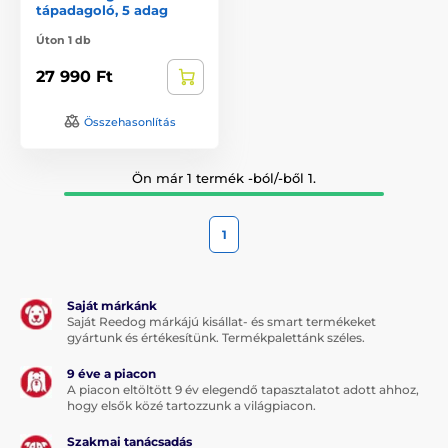
tápadagoló, 5 adag
Úton 1 db
27 990 Ft
Összehasonlítás
Ön már 1 termék -ból/-ből 1.
1
Saját márkánk
Saját Reedog márkájú kisállat- és smart termékeket
gyártunk és értékesítünk. Termékpalettánk széles.
9 éve a piacon
A piacon eltöltött 9 év elegendő tapasztalatot adott ahhoz,
hogy elsők közé tartozzunk a világpiacon.
Szakmai tanácsadás