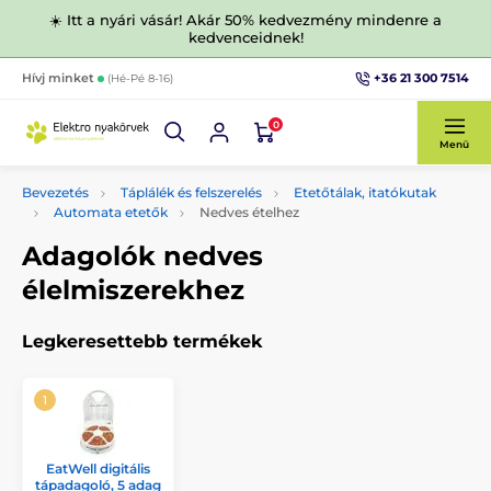
☀️ Itt a nyári vásár! Akár 50% kedvezmény mindenre a
kedvenceidnek!
+36 21 300 7514
Hívj minket
(Hé-Pé 8-16)
0
Menü
Bevezetés
Táplálék és felszerelés
Etetőtálak, itatókutak
Automata etetők
Nedves ételhez
Adagolók nedves
élelmiszerekhez
Legkeresettebb termékek
EatWell digitális
tápadagoló, 5 adag