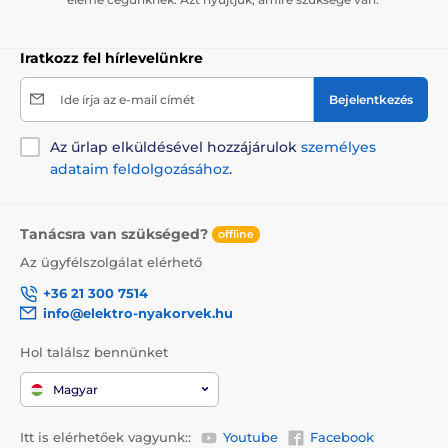
Iratkozz fel hírlevelünkre
Ide írja az e-mail címét
Bejelentkezés
Az űrlap elküldésével hozzájárulok
személyes
adataim feldolgozásához
.
Tanácsra van szükséged?
offline
Az ügyfélszolgálat elérhető
+36 21 300 7514
info@elektro-nyakorvek.hu
Hol találsz bennünket
Magyar
Itt is elérhetőek vagyunk::
Youtube
Facebook