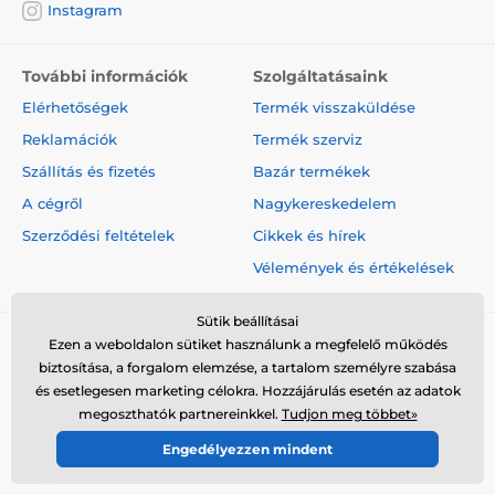
Instagram
További információk
Szolgáltatásaink
Elérhetőségek
Termék visszaküldése
Reklamációk
Termék szerviz
Szállítás és fizetés
Bazár termékek
A cégről
Nagykereskedelem
Szerződési feltételek
Cikkek és hírek
Vélemények és értékelések
Sütik beállításai
Ezen a weboldalon sütiket használunk a megfelelő működés
biztosítása, a forgalom elemzése, a tartalom személyre szabása
és esetlegesen marketing célokra. Hozzájárulás esetén az adatok
megoszthatók partnereinkkel.
Tudjon meg többet»
© 2026 www.elektro-nyakorvek.hu ⦁ Webshop szolgáltatónk a
Engedélyezzen mindent
SIMPLIA.cz