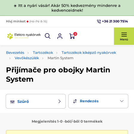
☀️ Itt a nyári vásár! Akár 50% kedvezmény mindenre a
kedvenceidnek!
+36 21 300 7514
Hívj minket
(Hé-Pé 8-16)
0
Menü
Bevezetés
Tartozékok
Tartozékok kiképző nyakörvek
Vevőkészülék
Martin System
Přijímače pro obojky Martin
System
Rendezés
Szűrő
Megjelenítés 1-0 -ból/-ből 0 termékek