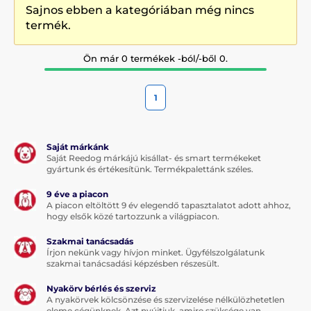
Sajnos ebben a kategóriában még nincs
termék.
Ön már 0 termékek -ból/-ből 0.
1
Saját márkánk
Saját Reedog márkájú kisállat- és smart termékeket
gyártunk és értékesítünk. Termékpalettánk széles.
9 éve a piacon
A piacon eltöltött 9 év elegendő tapasztalatot adott ahhoz,
hogy elsők közé tartozzunk a világpiacon.
Szakmai tanácsadás
Írjon nekünk vagy hívjon minket. Ügyfélszolgálatunk
szakmai tanácsadási képzésben részesült.
Nyakörv bérlés és szerviz
A nyakörvek kölcsönzése és szervizelése nélkülözhetetlen
eleme cégünknek. Azt nyújtjuk, amire szüksége van.