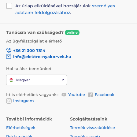
Az űrlap elküldésével hozzájárulok
személyes
adataim feldolgozásához
.
Tanácsra van szükséged?
online
Az ügyfélszolgálat elérhető
+36 21 300 7514
info@elektro-nyakorvek.hu
Hol találsz bennünket
Magyar
Itt is elérhetőek vagyunk::
Youtube
Facebook
Instagram
További információk
Szolgáltatásaink
Elérhetőségek
Termék visszaküldése
Reklamációk
Termék szerviz