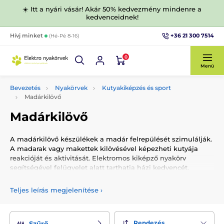
☀️ Itt a nyári vásár! Akár 50% kedvezmény mindenre a
kedvenceidnek!
+36 21 300 7514
Hívj minket
(Hé-Pé 8-16)
0
Menü
Bevezetés
Nyakörvek
Kutyakiképzés és sport
Madárkilövő
Madárkilövő
A madárkilövő készülékek a madár felrepülését szimulálják.
A madarak vagy makettek kilövésével képezheti kutyája
reakcióját és aktivitását. Elektromos kiképző nyakörv
segítségével felügyelet alatt tarthatja házi kedvencét.
A madárkilövő, távvezérlő segítségével, vezetékek nélkül
Teljes leírás megjelenítése
›
irányítható. Az egyik legnagyobb előnye, hogy bárhol és
bármikor használható. Általában 2 alapméretben készülnek:
1. kisebb méretű - galamb vagy fürj, 2. nagyobb méretű -
fácán. A madárkilövő készüléket elrejtheti pl. a fűben vagy
Rendezés
Szűrő