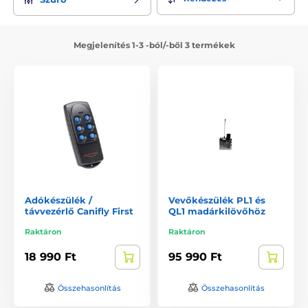
álcázhatja a megfelelő módon. Első lépés a makettek vagy
madarak behelyezése a készülékbe, majd a kilövő rúgó
felhúzása és utolsó sorban a kioldó mechanizmus
Megjelenítés 1-3 -ból/-ből 3 termékek
bebiztosítása. Így már minden készen áll a kiképzésre.
Adókészülék /
Vevőkészülék PL1 és
távvezérlő Canifly First
QL1 madárkilövőhöz
Raktáron
Raktáron
18 990 Ft
95 990 Ft
Összehasonlítás
Összehasonlítás