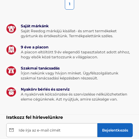
1
Saját márkánk
Saját Reedog márkájú kisállat- és smart termékeket
gyártunk és értékesítünk. Termékpalettánk széles.
9 éve a piacon
A piacon eltöltött 9 év elegendő tapasztalatot adott ahhoz,
hogy elsők közé tartozzunk a világpiacon.
Szakmai tanácsadás
Írjon nekünk vagy hívjon minket. Ügyfélszolgálatunk
szakmai tanácsadási képzésben részesült.
Nyakörv bérlés és szerviz
A nyakörvek kölcsönzése és szervizelése nélkülözhetetlen
eleme cégünknek. Azt nyújtjuk, amire szüksége van.
Iratkozz fel hírlevelünkre
Ide írja az e-mail címét
Bejelentkezés