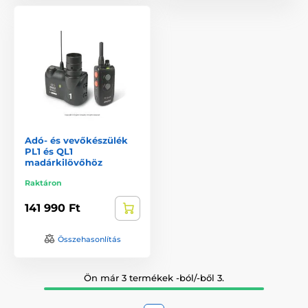
Adó- és vevőkészülék
PL1 és QL1
madárkilövőhöz
Raktáron
141 990 Ft
Összehasonlítás
Ön már 3 termékek -ból/-ből 3.