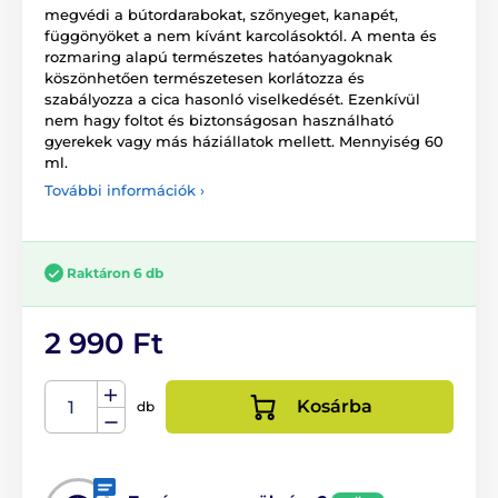
megvédi a bútordarabokat, szőnyeget, kanapét,
függönyöket a nem kívánt karcolásoktól. A menta és
rozmaring alapú természetes hatóanyagoknak
köszönhetően természetesen korlátozza és
szabályozza a cica hasonló viselkedését. Ezenkívül
nem hagy foltot és biztonságosan használható
gyerekek vagy más háziállatok mellett. Mennyiség 60
ml.
További információk ›
Raktáron 6 db
2 990 Ft
Kosárba
db