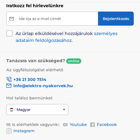
Táplálék és felszerelés
Kozmetika
Iratkozz fel hírlevelünkre
Macskaápolás
Szőrápolás
Macska
Ide írja az e-mail címét
Bejelentkezés
Az űrlap elküldésével hozzájárulok
személyes
adataim feldolgozásához
.
Tanácsra van szükséged?
online
Az ügyfélszolgálat elérhető
+36 21 300 7514
info@elektro-nyakorvek.hu
Hol találsz bennünket
Magyar
Itt is elérhetőek vagyunk::
Youtube
Facebook
Instagram