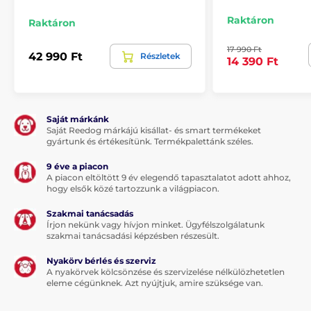
Raktáron
Raktáron
A termék hátrányai:
17 990 Ft
42 990 Ft
Részletek
14 390 Ft
Nincs
A csomag tartalma:
Saját márkánk
Saját Reedog márkájú kisállat- és smart termékeket
gyártunk és értékesítünk. Termékpalettánk széles.
Menforsan beltéri karcolásgátló spray macskáknak,
60 ml
9 éve a piacon
A piacon eltöltött 9 év elegendő tapasztalatot adott ahhoz,
hogy elsők közé tartozzunk a világpiacon.
Megjegyzés: A kép csak illusztráció.
Szakmai tanácsadás
Írjon nekünk vagy hívjon minket. Ügyfélszolgálatunk
A műszaki specifikációk előzetes értesítés nélkül
szakmai tanácsadási képzésben részesült.
változhatnak. A képek csak illusztrációk.
Nyakörv bérlés és szerviz
A nyakörvek kölcsönzése és szervizelése nélkülözhetetlen
eleme cégünknek. Azt nyújtjuk, amire szüksége van.
A termék a következő kategóriákba sorolt