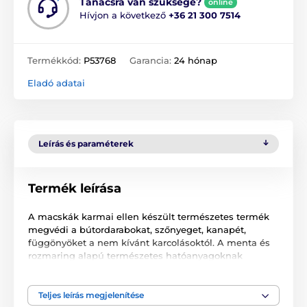
Tanácsra van szüksége?
online
Hívjon a következő
+36 21 300 7514
Termékkód:
P53768
Garancia:
24 hónap
Eladó adatai
Leírás és paraméterek
Termék leírása
A macskák karmai ellen készült természetes termék
megvédi a bútordarabokat, szőnyeget, kanapét,
függönyöket a nem kívánt karcolásoktól. A menta és
rozmaring alapú természetes hatóanyagoknak
köszönhetően természetesen korlátozza és
szabályozza a cica hasonló viselkedését. Ezenkívül
nem hagy foltot és biztonságosan használható
Teljes leírás megjelenítése