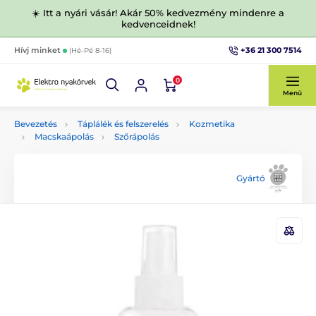
☀️ Itt a nyári vásár! Akár 50% kedvezmény mindenre a
kedvenceidnek!
+36 21 300 7514
Hívj minket
(Hé-Pé 8-16)
0
Menü
Bevezetés
Táplálék és felszerelés
Kozmetika
Macskaápolás
Szőrápolás
Gyártó