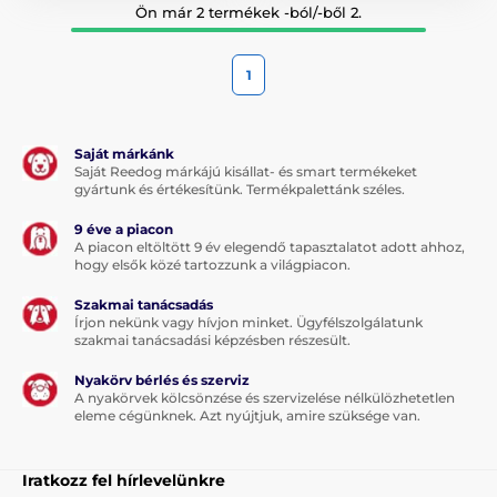
Ön már 2 termékek -ból/-ből 2.
1
Saját márkánk
Saját Reedog márkájú kisállat- és smart termékeket
gyártunk és értékesítünk. Termékpalettánk széles.
9 éve a piacon
A piacon eltöltött 9 év elegendő tapasztalatot adott ahhoz,
hogy elsők közé tartozzunk a világpiacon.
Szakmai tanácsadás
Írjon nekünk vagy hívjon minket. Ügyfélszolgálatunk
szakmai tanácsadási képzésben részesült.
Nyakörv bérlés és szerviz
A nyakörvek kölcsönzése és szervizelése nélkülözhetetlen
eleme cégünknek. Azt nyújtjuk, amire szüksége van.
Iratkozz fel hírlevelünkre