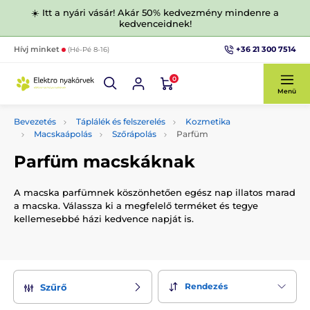
☀️ Itt a nyári vásár! Akár 50% kedvezmény mindenre a
kedvenceidnek!
+36 21 300 7514
Hívj minket
(Hé-Pé 8-16)
0
Menü
Bevezetés
Táplálék és felszerelés
Kozmetika
Macskaápolás
Szőrápolás
Parfüm
Parfüm macskáknak
A macska parfümnek köszönhetően egész nap illatos marad
a macska. Válassza ki a megfelelő terméket és tegye
kellemesebbé házi kedvence napját is.
Rendezés
Szűrő