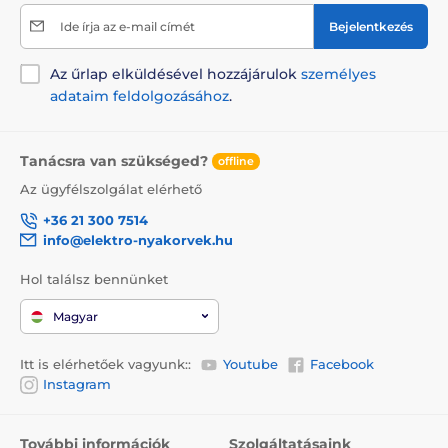
Ide írja az e-mail címét
Bejelentkezés
Az űrlap elküldésével hozzájárulok
személyes
adataim feldolgozásához
.
Tanácsra van szükséged?
offline
Az ügyfélszolgálat elérhető
+36 21 300 7514
info@elektro-nyakorvek.hu
Hol találsz bennünket
Magyar
Itt is elérhetőek vagyunk::
Youtube
Facebook
Instagram
További információk
Szolgáltatásaink