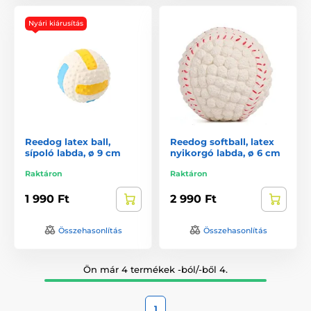
Nyári kiárusítás
Reedog latex ball,
Reedog softball, latex
sípoló labda, ø 9 cm
nyikorgó labda, ø 6 cm
Raktáron
Raktáron
1 990 Ft
2 990 Ft
Összehasonlítás
Összehasonlítás
Ön már 4 termékek -ból/-ből 4.
1