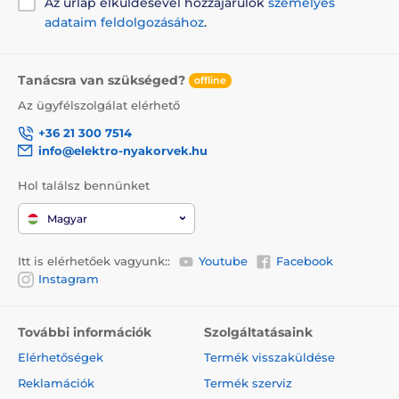
Az űrlap elküldésével hozzájárulok
személyes
adataim feldolgozásához
.
Tanácsra van szükséged?
offline
Az ügyfélszolgálat elérhető
+36 21 300 7514
info@elektro-nyakorvek.hu
Hol találsz bennünket
Magyar
Itt is elérhetőek vagyunk::
Youtube
Facebook
Instagram
További információk
Szolgáltatásaink
Elérhetőségek
Termék visszaküldése
Reklamációk
Termék szerviz