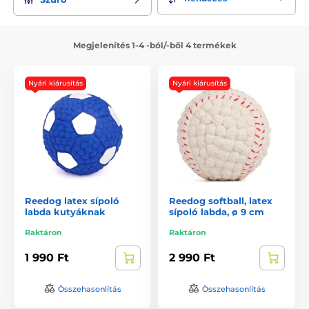
Megjelenítés 1-4 -ból/-ből 4 termékek
Nyári kiárusítás
Nyári kiárusítás
Reedog latex sípoló
Reedog softball, latex
labda kutyáknak
sípoló labda, ø 9 cm
Raktáron
Raktáron
1 990 Ft
2 990 Ft
Összehasonlítás
Összehasonlítás