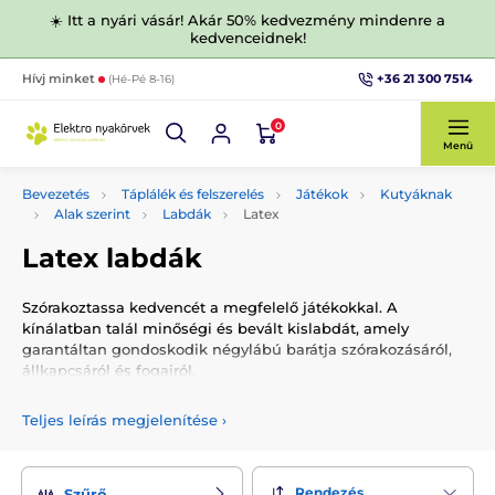
☀️ Itt a nyári vásár! Akár 50% kedvezmény mindenre a
kedvenceidnek!
+36 21 300 7514
Hívj minket
(Hé-Pé 8-16)
0
Menü
Bevezetés
Táplálék és felszerelés
Játékok
Kutyáknak
Alak szerint
Labdák
Latex
Latex labdák
Szórakoztassa kedvencét a megfelelő játékokkal. A
kínálatban talál minőségi és bevált kislabdát, amely
garantáltan gondoskodik négylábú barátja szórakozásáról,
állkapcsáról és fogairól.
Teljes leírás megjelenítése
›
Rendezés
Szűrő