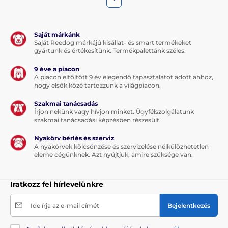
Saját márkánk
Saját Reedog márkájú kisállat- és smart termékeket
gyártunk és értékesítünk. Termékpalettánk széles.
9 éve a piacon
A piacon eltöltött 9 év elegendő tapasztalatot adott ahhoz,
hogy elsők közé tartozzunk a világpiacon.
Szakmai tanácsadás
Írjon nekünk vagy hívjon minket. Ügyfélszolgálatunk
szakmai tanácsadási képzésben részesült.
Nyakörv bérlés és szerviz
A nyakörvek kölcsönzése és szervizelése nélkülözhetetlen
eleme cégünknek. Azt nyújtjuk, amire szüksége van.
Iratkozz fel hírlevelünkre
Ide írja az e-mail címét
Bejelentkezés