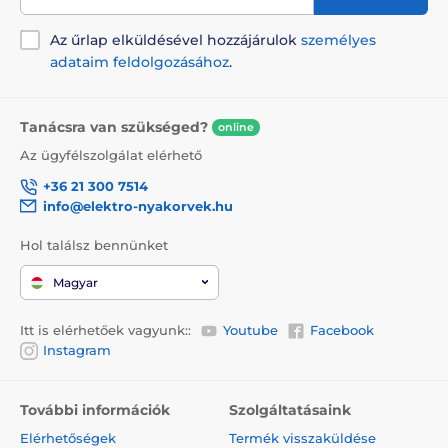
Az űrlap elküldésével hozzájárulok
személyes
adataim feldolgozásához
.
Tanácsra van szükséged?
online
Az ügyfélszolgálat elérhető
+36 21 300 7514
info@elektro-nyakorvek.hu
Hol találsz bennünket
Magyar
Itt is elérhetőek vagyunk::
Youtube
Facebook
Instagram
További információk
Szolgáltatásaink
Elérhetőségek
Termék visszaküldése