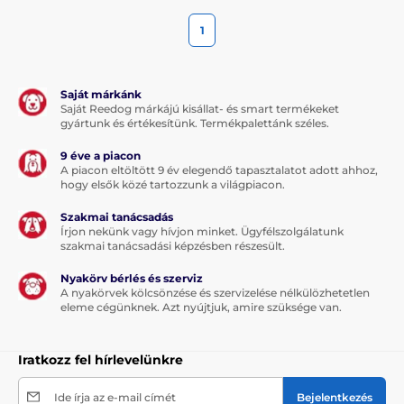
1
Saját márkánk
Saját Reedog márkájú kisállat- és smart termékeket
gyártunk és értékesítünk. Termékpalettánk széles.
9 éve a piacon
A piacon eltöltött 9 év elegendő tapasztalatot adott ahhoz,
hogy elsők közé tartozzunk a világpiacon.
Szakmai tanácsadás
Írjon nekünk vagy hívjon minket. Ügyfélszolgálatunk
szakmai tanácsadási képzésben részesült.
Nyakörv bérlés és szerviz
A nyakörvek kölcsönzése és szervizelése nélkülözhetetlen
eleme cégünknek. Azt nyújtjuk, amire szüksége van.
Iratkozz fel hírlevelünkre
Ide írja az e-mail címét
Bejelentkezés