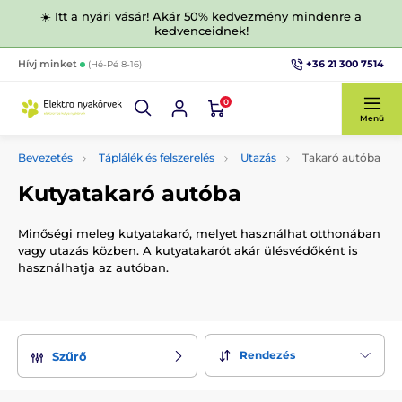
☀️ Itt a nyári vásár! Akár 50% kedvezmény mindenre a
kedvenceidnek!
+36 21 300 7514
Hívj minket
(Hé-Pé 8-16)
0
Menü
Bevezetés
Táplálék és felszerelés
Utazás
Takaró autóba
Kutyatakaró autóba
Minőségi meleg kutyatakaró, melyet használhat otthonában
vagy utazás közben. A kutyatakarót akár ülésvédőként is
használhatja az autóban.
Rendezés
Szűrő