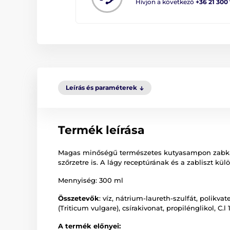
Hívjon a következő
+36 21 300
Leírás és paraméterek
Termék leírása
Magas minőségű természetes kutyasampon zabkásáv
szőrzetre is. A lágy receptúrának és a zabliszt k
Mennyiség: 300 ml
Összetevők
: víz, nátrium-laureth-szulfát, polikv
(Triticum vulgare), csírakivonat, propilénglikol, C.l
A termék előnyei: