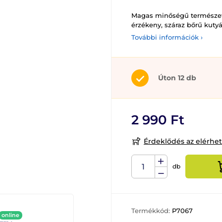
Magas minőségű természet
érzékeny, száraz bőrű kuty
További információk ›
Úton 12 db
2 990 Ft
Érdeklődés az elérhe
db
Termékkód:
P7067
online