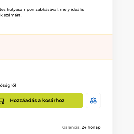
es kutyasampon zabkásával, mely ideális
ák számára.
tőségről
Hozzáadás a kosárhoz
Garancia:
24 hónap