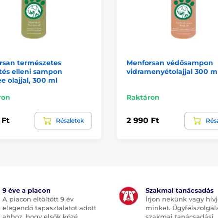
rsan természetes
Menforsan védősampon
tés elleni sampon
vidramenyétolajjal 300 m
e olajjal, 300 ml
ron
Raktáron
 Ft
2 990 Ft
Részletek
Rés
9 éve a piacon
Szakmai tanácsadás
A piacon eltöltött 9 év
Írjon nekünk vagy hív
elegendő tapasztalatot adott
minket. Ügyfélszolgál
ahhoz, hogy elsők közé
szakmai tanácsadási