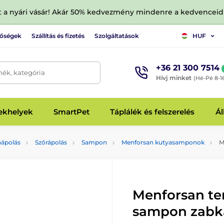
tt a nyári vásár! Akár 50% kedvezmény mindenre a kedvencei
tőségek
Szállítás és fizetés
Szolgáltatások
HUF
+36 21 300 7514
mék, kategória
Hívj minket
(Hé-Pé 8-1
fekhelyek
SmartPet
Táplálék és felszerelés
Ál
aápolás
Szőrápolás
Sampon
Menforsan kutyasamponok
M
Menforsan te
sampon zabká