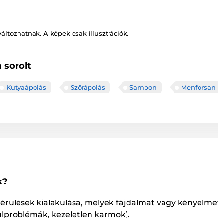
változhatnak. A képek csak illusztrációk.
 sorolt
Kutyaápolás
Szőrápolás
Sampon
Menforsan
k?
 sérülések kialakulása, melyek fájdalmat vagy kényel
ülproblémák, kezeletlen karmok).