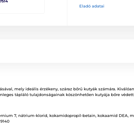
 7514
Eladó adatai
al, mely ideális érzékeny, száraz bőrű kutyák számára. Kiválóan
ülönleges tápláló tulajdonságainak köszönhetően kutyája bőre védet
aternium 7, nátrium-klorid, kokamidopropil-betain, kokaamid DEA, met
 19140