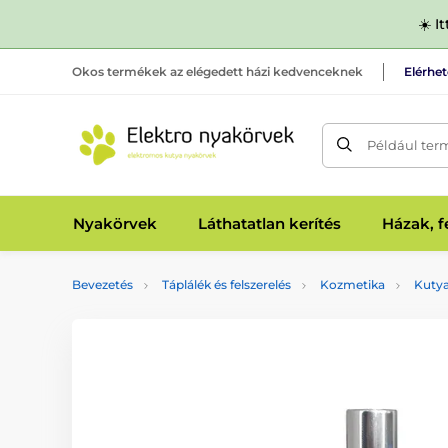
☀️ I
Okos termékek az elégedett házi kedvenceknek
Elérhe
Például ter
Nyakörvek
Láthatatlan kerítés
Házak, 
Bevezetés
Táplálék és felszerelés
Kozmetika
Kuty