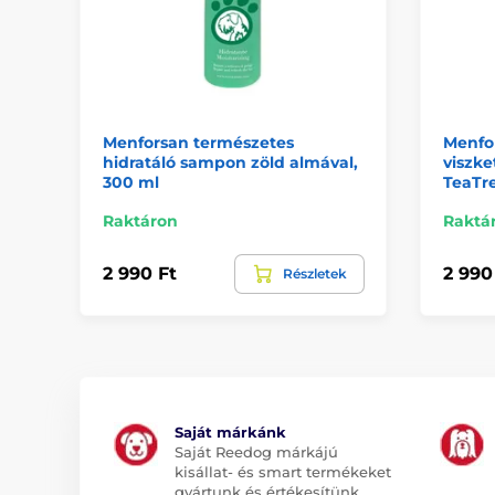
Menforsan természetes
Menfo
hidratáló sampon zöld almával,
viszke
300 ml
TeaTre
Raktáron
Raktá
2 990 Ft
2 990
Részletek
Saját márkánk
Saját Reedog márkájú
kisállat- és smart termékeket
gyártunk és értékesítünk.