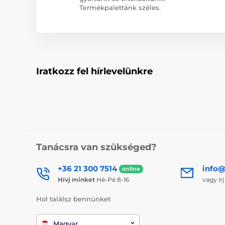
Termékpalettánk széles.
Iratkozz fel hírlevelünkre
Tanácsra van szükséged?
+36 21 300 7514
info@
online
Hívj minket
Hé-Pé 8-16
vagy ír
Hol találsz bennünket
Magyar