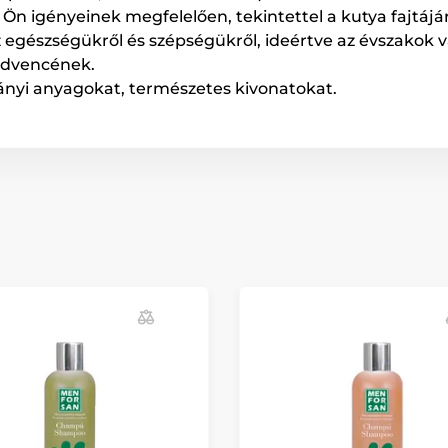
 Ön igényeinek megfelelően, tekintettel a kutya fajtájár
gészségükről és szépségükről, ideértve az évszakok vá
edvencének.
ványi anyagokat, természetes kivonatokat.