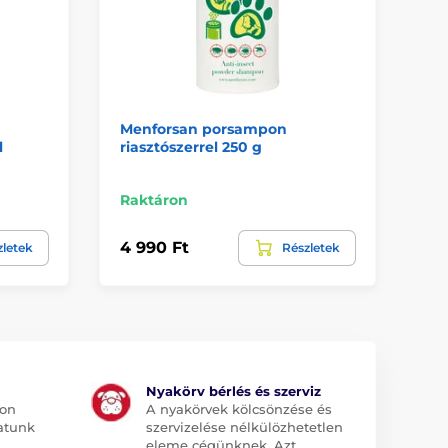
Menforsan porsampon
Me
l
riasztószerrel 250 g
sz
Raktáron
Ra
4 990 Ft
2 
zletek
Részletek
Nyakörv bérlés és szerviz
jon
A nyakörvek kölcsönzése és
atunk
szervizelése nélkülözhetetlen
eleme cégünknek. Azt