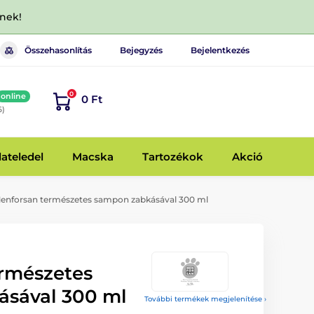
dnek!
Összehasonlítás
Bejegyzés
Bejelentkezés
0
online
0 Ft
6)
lateledel
Macska
Tartozékok
Akció
enforsan természetes sampon zabkásával 300 ml
rmészetes
sával 300 ml
További termékek megjelenítése ›