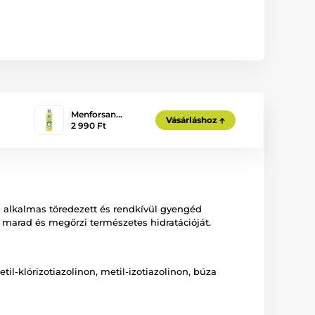
Menforsan…
Vásárláshoz
2 990 Ft
 alkalmas töredezett és rendkívül gyengéd
t marad és megőrzi természetes hidratációját.
il-klórizotiazolinon, metil-izotiazolinon, búza