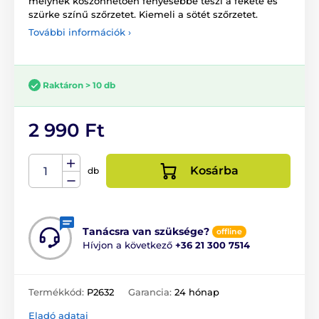
melynek köszönhetően fényesebbé teszi a fekete és
szürke színű szőrzetet. Kiemeli a sötét szőrzetet.
További információk ›
Raktáron > 10 db
2 990 Ft
Kosárba
db
Tanácsra van szüksége?
offline
Hívjon a következő
+36 21 300 7514
Termékkód:
P2632
Garancia:
24 hónap
Eladó adatai