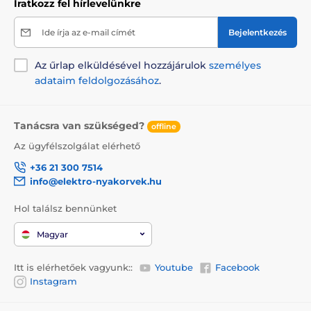
Iratkozz fel hírlevelünkre
Ide írja az e-mail címét
Bejelentkezés
Az űrlap elküldésével hozzájárulok
személyes
adataim feldolgozásához
.
Tanácsra van szükséged?
offline
Az ügyfélszolgálat elérhető
+36 21 300 7514
info@elektro-nyakorvek.hu
Hol találsz bennünket
Magyar
Itt is elérhetőek vagyunk::
Youtube
Facebook
Instagram