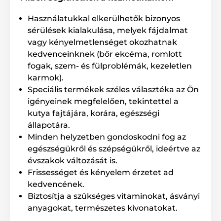
Masszírozza mindaddig, amíg nem keletkezik hab.
Hagyja néhány percig hatni, majd öblítse le. Szárítsa
Használatukkal elkerülhetők bizonyos
meg a kutya szőrzetét, majd fésülje ki.
sérülések kialakulása, melyek fájdalmat
Mennyiség
: 300 ml
vagy kényelmetlenséget okozhatnak
kedvenceinknek (bőr ekcéma, romlott
Összetevők
: Voda, nátrium-klorid, nátrium-laureth-
szulfát, glicerin, kollagén aminosavak, polikvaternium
fogak, szem- és fülproblémák, kezeletlen
7, kokamid DEA, kokamidopropil-betain, klór-metil-
karmok).
izotiazolinon, metil-izotiazolinon, klór 50420, parfüm,
Speciális termékek széles választéka az Ön
benzol-alkohol
igényeinek megfelelően, tekintettel a
kutya fajtájára, korára, egészségi
állapotára.
A termék előnyei:
Minden helyzetben gondoskodni fog az
Semleges pH
egészségükről és szépségükről, ideértve az
Parabének nélkül
évszakok változását is.
Frissességet és kényelem érzetet ad
Felerősíti a fekete és a sötét színeket
kedvencének.
Nagyon finom felületaktív anyagok
Biztosítja a szükséges vitaminokat, ásványi
Védő és kondicionáló polimereket tartalmaz
anyagokat, természetes kivonatokat.
Természetes kollagént tartalmaz