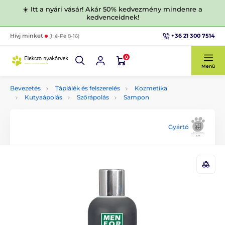
☀️ Itt a nyári vásár! Akár 50% kedvezmény mindenre a
kedvenceidnek!
+36 21 300 7514
Hívj minket
(Hé-Pé 8-16)
0
Menü
Bevezetés
Táplálék és felszerelés
Kozmetika
Kutyaápolás
Szőrápolás
Sampon
Gyártó