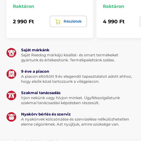
Raktáron
Raktáron
Szőrápolás
Sampon
Menforsan kutyasamponok
2 990 Ft
4 990 Ft
Részletek
Saját márkánk
Saját Reedog márkájú kisállat- és smart termékeket
gyártunk és értékesítünk. Termékpalettánk széles.
9 éve a piacon
A piacon eltöltött 9 év elegendő tapasztalatot adott ahhoz,
hogy elsők közé tartozzunk a világpiacon.
Szakmai tanácsadás
Írjon nekünk vagy hívjon minket. Ügyfélszolgálatunk
szakmai tanácsadási képzésben részesült.
Nyakörv bérlés és szerviz
A nyakörvek kölcsönzése és szervizelése nélkülözhetetlen
eleme cégünknek. Azt nyújtjuk, amire szüksége van.