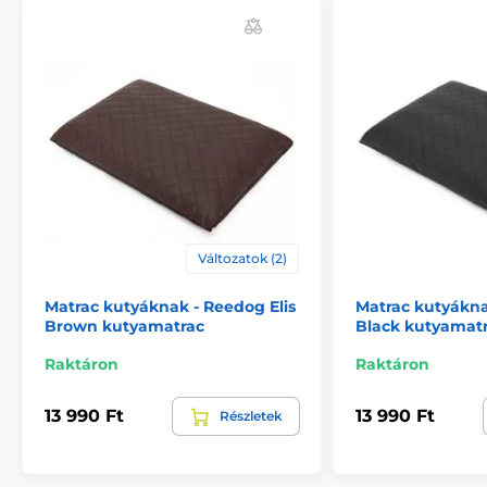
A termék előnyei:
minőségi és tartós anyag
luxus dizájn
levehető huzat
mosható
Változatok (2)
A termék hátrányai:
nincs
Matrac kutyáknak - Reedog Elis
Matrac kutyákna
Brown kutyamatrac
Black kutyamat
Raktáron
Raktáron
A csomag tartalma:
Reedog kutyamatrac
13 990 Ft
13 990 Ft
Részletek
Megjegyzés: A kép csak illusztráció.