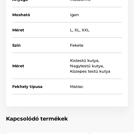
Mosható
igen
Méret
L
,
XL
,
XXL
Szín
Fekete
Kistestű kutya
,
Méret
Nagytestű kutya
,
Közepes testű kutya
A megfelelő méretű matrac kiválasztásában a
Fekhely típusa
Matrac
következő táblázat nyújt segítséget. (*Kézzel varrott
termékek, így a méretek maximálisan 2 - 4 cm-el
eltérhetnek.)
Kapcsolódó termékek