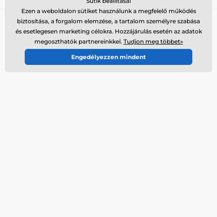
Sütik beállításai
Ezen a weboldalon sütiket használunk a megfelelő működés
biztosítása, a forgalom elemzése, a tartalom személyre szabása
Tanácsra van szükséged?
offline
és esetlegesen marketing célokra. Hozzájárulás esetén az adatok
Az ügyfélszolgálat elérhető
megoszthatók partnereinkkel.
Tudjon meg többet»
+36 21 300 7514
Engedélyezzen mindent
info@elektro-nyakorvek.hu
Hol találsz bennünket
Magyar
Itt is elérhetőek vagyunk::
Youtube
Facebook
Instagram
További információk
Szolgáltatásaink
Elérhetőségek
Termék visszaküldése
Reklamációk
Termék szerviz
Szállítás és fizetés
Bazár termékek
A cégről
Nagykereskedelem