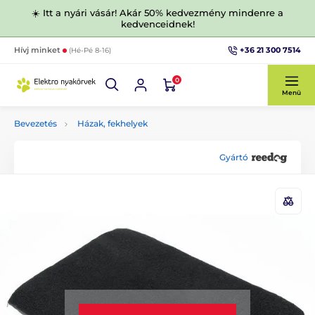
☀️ Itt a nyári vásár! Akár 50% kedvezmény mindenre a
kedvenceidnek!
+36 21 300 7514
Hívj minket
(Hé-Pé 8-16)
0
Menü
Bevezetés
Házak, fekhelyek
Gyártó