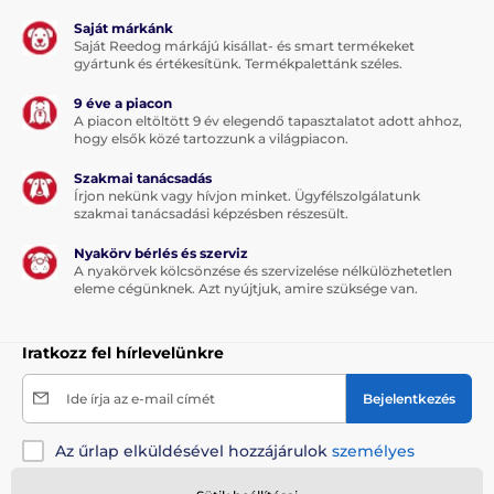
Saját márkánk
A műszaki specifikációk előzetes értesítés nélkül
Saját Reedog márkájú kisállat- és smart termékeket
változhatnak. A képek csak illusztrációk.
gyártunk és értékesítünk. Termékpalettánk széles.
9 éve a piacon
A piacon eltöltött 9 év elegendő tapasztalatot adott ahhoz,
hogy elsők közé tartozzunk a világpiacon.
Szakmai tanácsadás
Írjon nekünk vagy hívjon minket. Ügyfélszolgálatunk
szakmai tanácsadási képzésben részesült.
Nyakörv bérlés és szerviz
A nyakörvek kölcsönzése és szervizelése nélkülözhetetlen
eleme cégünknek. Azt nyújtjuk, amire szüksége van.
Iratkozz fel hírlevelünkre
Ide írja az e-mail címét
Bejelentkezés
Az űrlap elküldésével hozzájárulok
személyes
adataim feldolgozásához
.