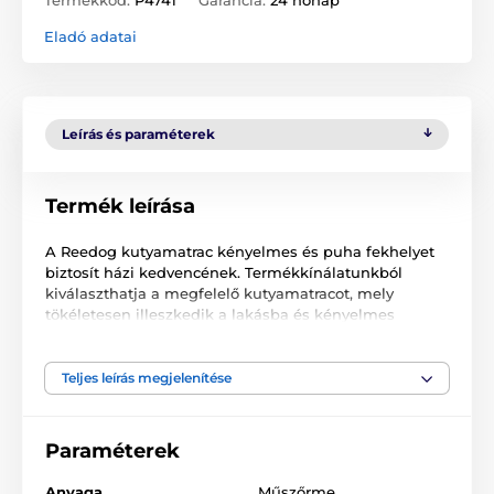
Eladó adatai
Leírás és paraméterek
Termék leírása
A Reedog kutyamatrac kényelmes és puha fekhelyet
biztosít házi kedvencének. Termékkínálatunkból
kiválaszthatja a megfelelő kutyamatracot, mely
tökéletesen illeszkedik a lakásba és kényelmes
otthont teremt négylábú barátjának. Kiváló minőségű
és tartós anyagból készült, mely megakadályozza a
matrac úgynevezett "kifekvését". A levehető
Teljes leírás megjelenítése
párnahuzatnak köszönhetően könnyedén tisztítható.
Paraméterek
Anyaga
Műszőrme