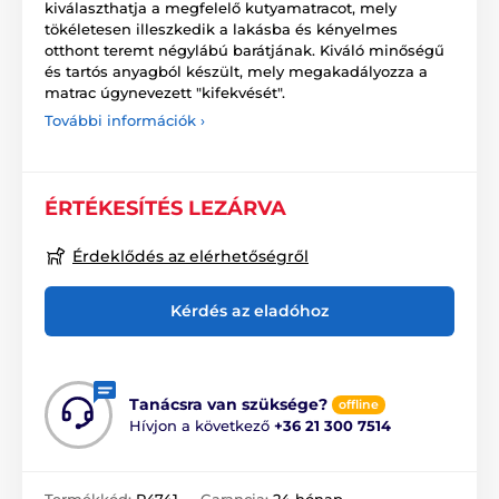
kiválaszthatja a megfelelő kutyamatracot, mely
tökéletesen illeszkedik a lakásba és kényelmes
otthont teremt négylábú barátjának. Kiváló minőségű
és tartós anyagból készült, mely megakadályozza a
matrac úgynevezett "kifekvését".
További információk ›
ÉRTÉKESÍTÉS LEZÁRVA
Érdeklődés az elérhetőségről
Kérdés az eladóhoz
Tanácsra van szüksége?
offline
Hívjon a következő
+36 21 300 7514
Termékkód:
P4741
Garancia:
24 hónap