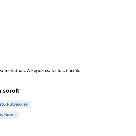
változhatnak. A képek csak illusztrációk.
 sorolt
estű kutyáknak
tyáknak