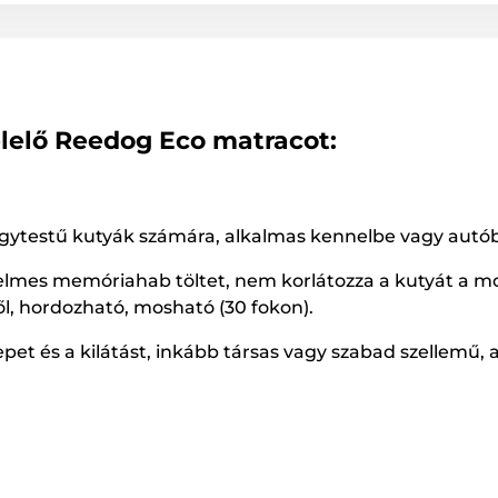
lelő Reedog Eco matracot:
gytestű kutyák számára, alkalmas kennelbe vagy autóba
mes memóriahab töltet, nem korlátozza a kutyát a moz
l, hordozható, mosható (30 fokon).
repet és a kilátást, inkább társas vagy szabad szellemű, 