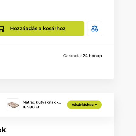
Hozzáadás a kosárhoz
Garancia:
24 hónap
Matrac kutyáknak -…
Vásárláshoz
16 990 Ft
ek