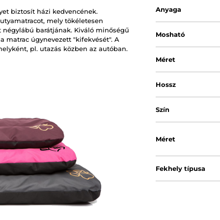
Anyaga
t biztosít házi kedvencének.
kutyamatracot, mely tökéletesen
t négylábú barátjának. Kiváló minőségű
Mosható
a matrac úgynevezett "kifekvését". A
elyként, pl. utazás közben az autóban.
Méret
Hossz
Szín
Méret
Fekhely típusa