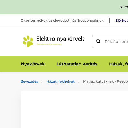
☀️ I
Okos termékek az elégedett házi kedvenceknek
Elérhe
Például ter
Nyakörvek
Láthatatlan kerítés
Házak, 
Bevezetés
Házak, fekhelyek
Matrac kutyáknak - Reedo