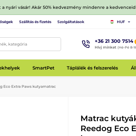
tt a nyári vásár! Akár 50% kedvezmény mindenre a kedvencei
tőségek
Szállítás és fizetés
Szolgáltatások
HUF
+36 21 300 7514
mék, kategória
Hívj minket
(Hé-Pé 8-1
fekhelyek
SmartPet
Táplálék és felszerelés
Ál
g Eco Extra Paws kutyamatrac
Matrac kutyá
Reedog Eco E