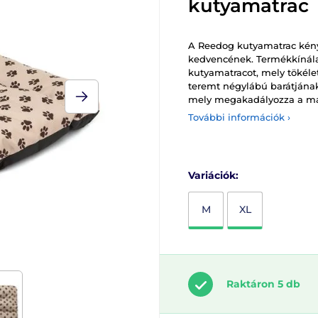
kutyamatrac
A Reedog kutyamatrac kény
kedvencének. Termékkínála
kutyamatracot, mely tökéle
teremt négylábú barátjának
mely megakadályozza a mat
További információk ›
Variációk:
M
XL
Raktáron 5 db