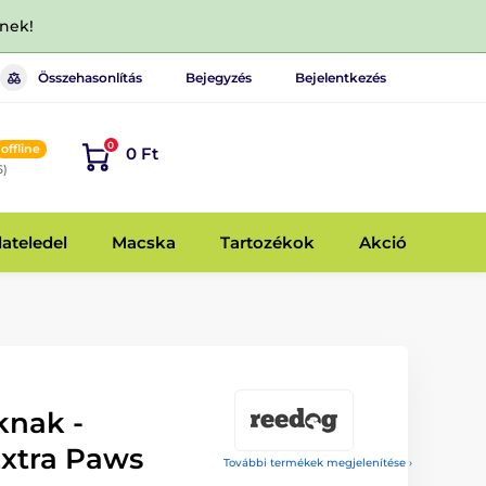
dnek!
Összehasonlítás
Bejegyzés
Bejelentkezés
0
offline
0 Ft
6)
lateledel
Macska
Tartozékok
Akció
knak -
xtra Paws
További termékek megjelenítése ›