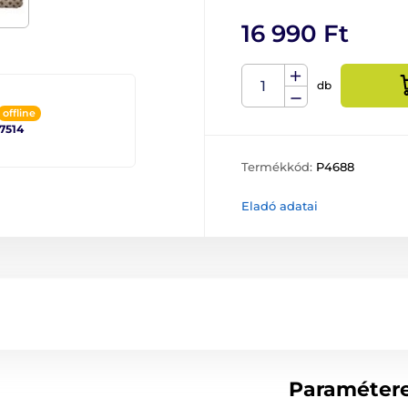
16 990 Ft
db
offline
 7514
Termékkód:
P4688
Eladó adatai
Paraméter