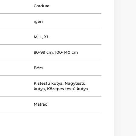
Cordura
igen
M
,
L
,
XL
80-99 cm
,
100-140 cm
Bézs
Kistestű kutya
,
Nagytestű
kutya
,
Közepes testű kutya
Matrac