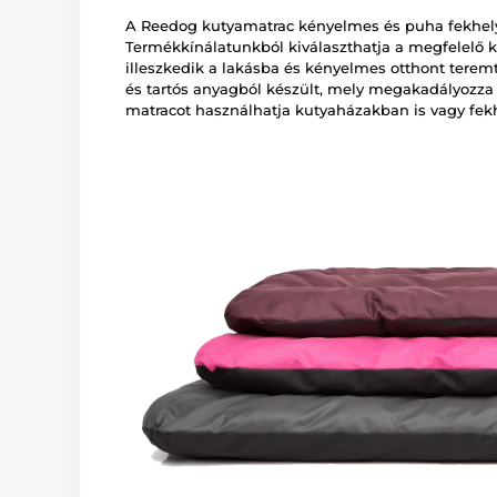
A Reedog kutyamatrac kényelmes és puha fekhelye
Termékkínálatunkból kiválaszthatja a megfelelő 
illeszkedik a lakásba és kényelmes otthont terem
és tartós anyagból készült, mely megakadályozza 
matracot használhatja kutyaházakban is vagy fekh