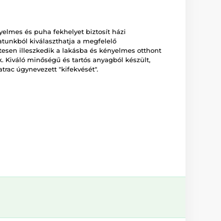
elmes és puha fekhelyet biztosít házi
tunkból kiválaszthatja a megfelelő
tesen illeszkedik a lakásba és kényelmes otthont
. Kiváló minőségű és tartós anyagból készült,
rac úgynevezett "kifekvését".