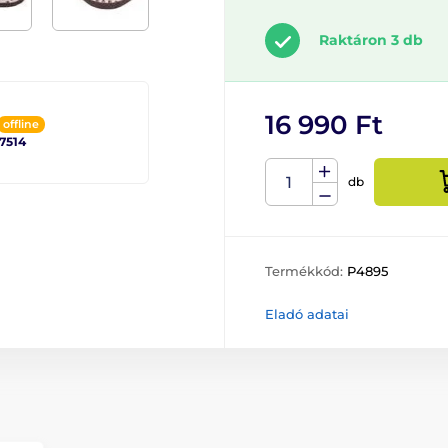
Raktáron 3 db
16 990 Ft
offline
 7514
db
Termékkód:
P4895
Eladó adatai