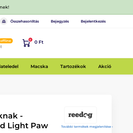
dnek!
Összehasonlítás
Bejegyzés
Bejelentkezés
0
offline
0 Ft
6)
lateledel
Macska
Tartozékok
Akció
knak -
d Light Paw
További termékek megjelenítése ›