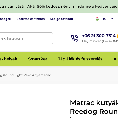
tt a nyári vásár! Akár 50% kedvezmény mindenre a kedvencei
tőségek
Szállítás és fizetés
Szolgáltatások
HUF
+36 21 300 7514
mék, kategória
Hívj minket
(Hé-Pé 8-1
fekhelyek
SmartPet
Táplálék és felszerelés
Ál
og Round Light Paw kutyamatrac
Matrac kutyá
Reedog Roun