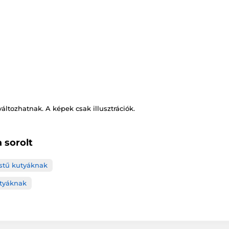
változhatnak. A képek csak illusztrációk.
 sorolt
estű kutyáknak
tyáknak