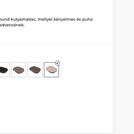
ound kutyamatrac, mellyel kényelmes és puha
 kedvencének.