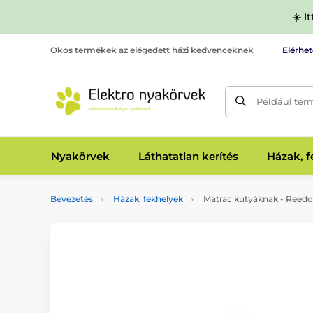
☀️ I
Okos termékek az elégedett házi kedvenceknek
Elérhe
Például ter
Nyakörvek
Láthatatlan kerítés
Házak, 
Bevezetés
Házak, fekhelyek
Matrac kutyáknak - Reed