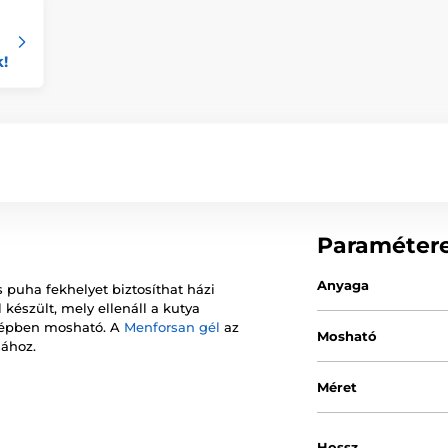
k!
Paraméter
Anyaga
puha fekhelyet biztosíthat házi
észült, mely ellenáll a kutya
gépben mosható. A
Menforsan gél
az
Mosható
sához.
Méret
Hossz