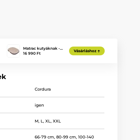
Matrac kutyáknak -…
Vásárláshoz
16 990 Ft
ek
Cordura
igen
M
,
L
,
XL
,
XXL
66-79 cm
,
80-99 cm
,
100-140