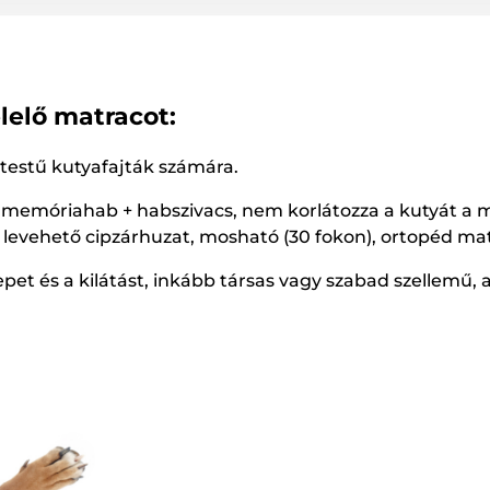
lelő matracot:
testű kutyafajták számára.
 - memóriahab + habszivacs, nem korlátozza a kutyát a m
, levehető cipzárhuzat, mosható (30 fokon), ortopéd ma
repet és a kilátást, inkább társas vagy szabad szellemű, 