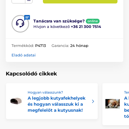
Tanácsra van szüksége?
online
Hívjon a következő
+36 21 300 7514
Termékkód:
P4713
Garancia:
24 hónap
Eladó adatai
Kapcsolódó cikkek
Hogyan válasszunk?
Te
A legjobb kutyafekhelyek
A 
és hogyan válasszuk ki a
ku
megfelelőt a kutyusnak!
be
tó