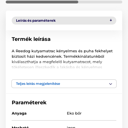
Leírás és paraméterek
Termék leírása
A Reedog kutyamatrac kényelmes és puha fekhelyet
biztosít házi kedvencének. Termékkínálatunkból
kiválaszthatja a megfelelő kutyamatracot, mely
tökéletesen illeszkedik a lakásba és kényelmes
otthont teremt négylábú barátjának. Kiváló minőségű
és tartós anyagból készült, mely megakadályozza a
matrac úgynevezett "kifekvését". A levehető
Teljes leírás megjelenítése
párnahuzatnak köszönhetően könnyedén tisztítható.
Paraméterek
Anyaga
Eko bőr
Mosható
igen