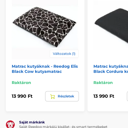
minőségi és tartós anyag
luxus dizájn
levehető huzat
mosható
A termék hátrányai:
Változatok (1)
nincs
Matrac kutyáknak - Reedog Elis
Matrac kutyákna
Black Cow kutyamatrac
Black Cordura 
Raktáron
Raktáron
A csomag tartalma:
Reedog kutyamatrac
13 990 Ft
13 990 Ft
Részletek
Megjegyzés: A kép csak illusztráció.
Saját márkánk
Saját Reedog márkájú kisállat- és smart termékeket