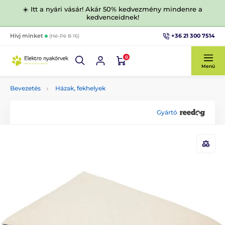
☀️ Itt a nyári vásár! Akár 50% kedvezmény mindenre a
kedvenceidnek!
+36 21 300 7514
Hívj minket
(Hé-Pé 8-16)
0
Menü
Bevezetés
Házak, fekhelyek
Gyártó