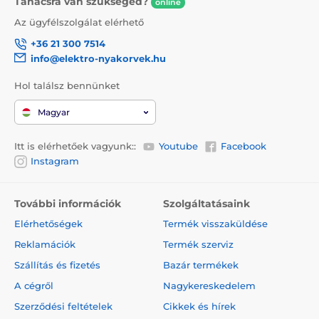
Tanácsra van szükséged?
online
Az ügyfélszolgálat elérhető
+36 21 300 7514
info@elektro-nyakorvek.hu
Hol találsz bennünket
Magyar
Itt is elérhetőek vagyunk::
Youtube
Facebook
Instagram
További információk
Szolgáltatásaink
Elérhetőségek
Termék visszaküldése
Reklamációk
Termék szerviz
Szállítás és fizetés
Bazár termékek
A cégről
Nagykereskedelem
Szerződési feltételek
Cikkek és hírek