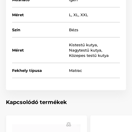
Méret
L
,
XL
,
XXL
Szín
Bézs
Kistestű kutya
,
Méret
Nagytestű kutya
,
Közepes testű kutya
A megfelelő méretű matrac kiválasztásában a
következő táblázat nyújt segítséget. (*Kézzel varrott
termékek, így a méretek maximálisan 2 - 4 cm-el
Fekhely típusa
Matrac
eltérhetnek.)
Kapcsolódó termékek
A termék előnyei: