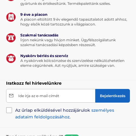
A műszaki specifikációk előzetes értesítés nélkül
gyártunk és értékesítünk. Termékpalettánk széles.
változhatnak. A képek csak illusztrációk.
9 éve a piacon
A piacon eltöltött 9 év elegendő tapasztalatot adott ahhoz,
hogy elsők közé tartozzunk a világpiacon.
A termék a következő kategóriákba sorolt
Szakmai tanácsadás
Írjon nekünk vagy hívjon minket. Ügyfélszolgálatunk
Házak, fekhelyek
Matracok
szakmai tanácsadási képzésben részesült.
Kistestű kutyáknak
Nyakörv bérlés és szerviz
A nyakörvek kölcsönzése és szervizelése nélkülözhetetlen
Közepes testű kutyáknak
eleme cégünknek. Azt nyújtjuk, amire szüksége van.
Nagytestű kutyáknak
Iratkozz fel hírlevelünkre
Ide írja az e-mail címét
Bejelentkezés
Az űrlap elküldésével hozzájárulok
személyes
adataim feldolgozásához
.