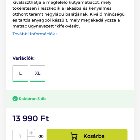
kiválaszthatja a megfelelő kutyamatracot, mely
tökéletesen illeszkedik a lakásba és kényelmes
otthont teremt négylábú barátjának. Kiváló minőségű
és tartós anyagból készült, mely megakadályozza a
matrac úgynevezett "kifekvését".
További információk ›
Variációk:
L
XL
Raktáron 3 db
13 990 Ft
Kosárba
db