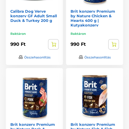
Calibra Dog Verve
Brit konzerv Premium
konzerv GF Adult Small
by Nature Chicken &
Duck & Turkey 200 g
Hearts 400 g |
Kutyakonzerv
Raktáron
Raktáron
990 Ft
990 Ft
Összehasonlítás
Összehasonlítás
Brit konzerv Premium
Brit konzerv Premium
by Nature Pork &
by Nature Fish & Fish