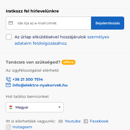
Iratkozz fel hírlevelünkre
Ide írja az e-mail címét
Bejelentkezés
Az űrlap elküldésével hozzájárulok
személyes
adataim feldolgozásához
.
Tanácsra van szükséged?
offline
Az ügyfélszolgálat elérhető
+36 21 300 7514
info@elektro-nyakorvek.hu
Hol találsz bennünket
Magyar
Itt is elérhetőek vagyunk::
Youtube
Facebook
Instagram