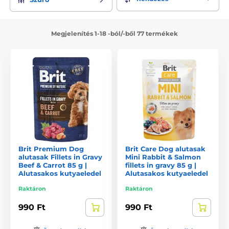
Megjelenítés 1-18 -ból/-ből 77 termékek
Brit Premium Dog
Brit Care Dog alutasak
alutasak Fillets in Gravy
Mini Rabbit & Salmon
Beef & Carrot 85 g |
fillets in gravy 85 g |
Alutasakos kutyaeledel
Alutasakos kutyaeledel
Raktáron
Raktáron
990 Ft
990 Ft