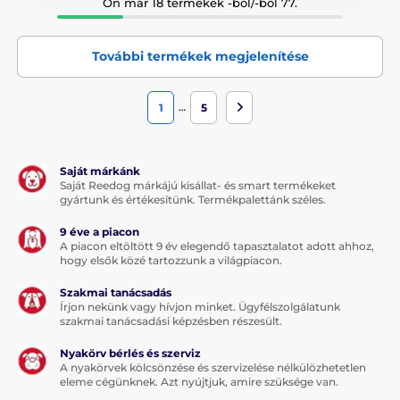
Ön már 18 termékek -ból/-ből 77.
További termékek megjelenítése
…
1
5
Saját márkánk
Saját Reedog márkájú kisállat- és smart termékeket
gyártunk és értékesítünk. Termékpalettánk széles.
9 éve a piacon
A piacon eltöltött 9 év elegendő tapasztalatot adott ahhoz,
hogy elsők közé tartozzunk a világpiacon.
Szakmai tanácsadás
Írjon nekünk vagy hívjon minket. Ügyfélszolgálatunk
szakmai tanácsadási képzésben részesült.
Nyakörv bérlés és szerviz
A nyakörvek kölcsönzése és szervizelése nélkülözhetetlen
eleme cégünknek. Azt nyújtjuk, amire szüksége van.