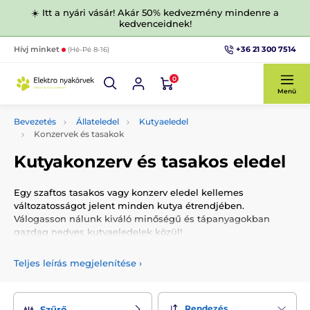
☀️ Itt a nyári vásár! Akár 50% kedvezmény mindenre a
kedvenceidnek!
+36 21 300 7514
Hívj minket
(Hé-Pé 8-16)
0
Menü
Bevezetés
Állateledel
Kutyaeledel
Konzervek és tasakok
Kutyakonzerv és tasakos eledel
Egy szaftos tasakos vagy konzerv eledel kellemes
változatosságot jelent minden kutya étrendjében.
Válogasson nálunk kiváló minőségű és tápanyagokban
gazdag nedves kutyaeledelek közül!
Teljes leírás megjelenítése
›
Rendezés
Szűrő