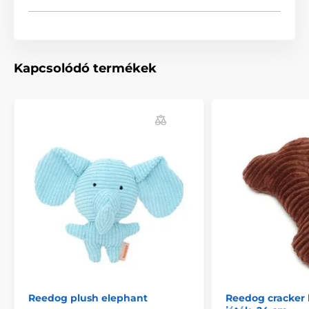
Strapabíró
Sípoló
Harapós
Ökológiai
BecoThings
Állatkák
Kapcsolódó termékek
Reedog plush elephant
Reedog cracker 