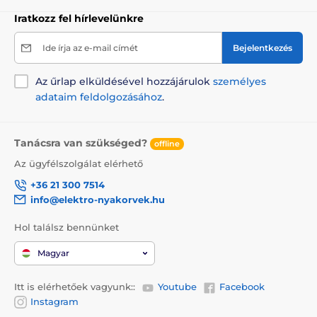
Iratkozz fel hírlevelünkre
Ide írja az e-mail címét
Bejelentkezés
Az űrlap elküldésével hozzájárulok
személyes
adataim feldolgozásához
.
Tanácsra van szükséged?
offline
Az ügyfélszolgálat elérhető
+36 21 300 7514
info@elektro-nyakorvek.hu
Hol találsz bennünket
Magyar
Itt is elérhetőek vagyunk::
Youtube
Facebook
Instagram