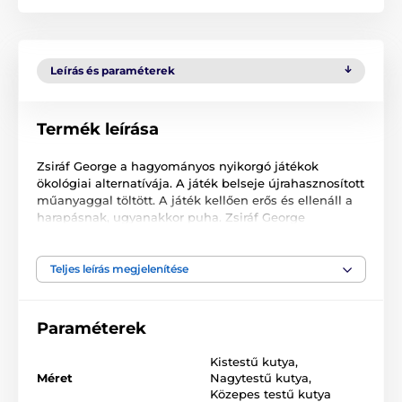
Leírás és paraméterek
Termék leírása
Zsiráf George a hagyományos nyikorgó játékok
ökológiai alternatívája. A játék belseje újrahasznosított
műanyaggal töltött. A játék kellően erős és ellenáll a
harapásnak, ugyanakkor puha. Zsiráf George
kölyökkutyák számára is alkalmas.
Mérete:
S (17 cm) és M (26 cm)
Teljes leírás megjelenítése
A műszaki specifikációk előzetes értesítés nélkül
változhatnak. A képek csak illusztrációk.
Paraméterek
Kistestű kutya
,
A termék a következő kategóriákba sorolt
Méret
Nagytestű kutya
,
Közepes testű kutya