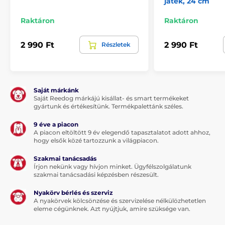
játék, 24 cm
Raktáron
Raktáron
2 990 Ft
2 990 Ft
Részletek
Saját márkánk
Saját Reedog márkájú kisállat- és smart termékeket
gyártunk és értékesítünk. Termékpalettánk széles.
9 éve a piacon
A piacon eltöltött 9 év elegendő tapasztalatot adott ahhoz,
hogy elsők közé tartozzunk a világpiacon.
Szakmai tanácsadás
Írjon nekünk vagy hívjon minket. Ügyfélszolgálatunk
szakmai tanácsadási képzésben részesült.
Nyakörv bérlés és szerviz
A nyakörvek kölcsönzése és szervizelése nélkülözhetetlen
eleme cégünknek. Azt nyújtjuk, amire szüksége van.