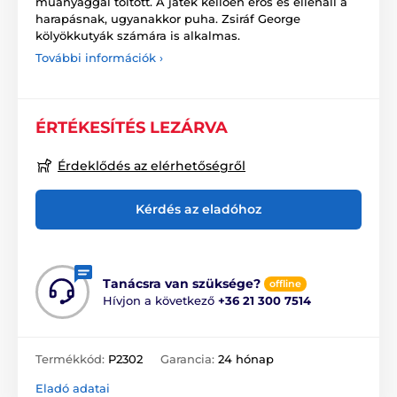
műanyaggal töltött. A játék kellően erős és ellenáll a
harapásnak, ugyanakkor puha. Zsiráf George
kölyökkutyák számára is alkalmas.
További információk ›
ÉRTÉKESÍTÉS LEZÁRVA
Érdeklődés az elérhetőségről
Kérdés az eladóhoz
Tanácsra van szüksége?
offline
Hívjon a következő
+36 21 300 7514
Termékkód:
P2302
Garancia:
24 hónap
Eladó adatai