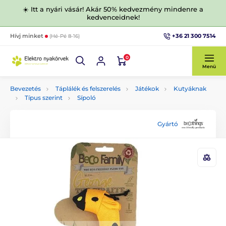
☀️ Itt a nyári vásár! Akár 50% kedvezmény mindenre a
kedvenceidnek!
+36 21 300 7514
Hívj minket
(Hé-Pé 8-16)
0
Menü
Bevezetés
Táplálék és felszerelés
Játékok
Kutyáknak
Típus szerint
Sípoló
Gyártó