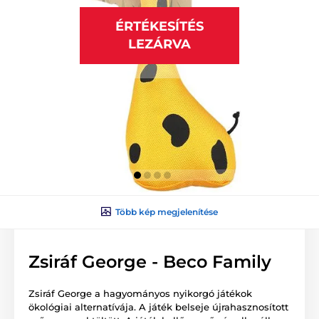
ÉRTÉKESÍTÉS
LEZÁRVA
Több kép megjelenítése
Zsiráf George - Beco Family
Zsiráf George a hagyományos nyikorgó játékok
ökológiai alternatívája. A játék belseje újrahasznosított