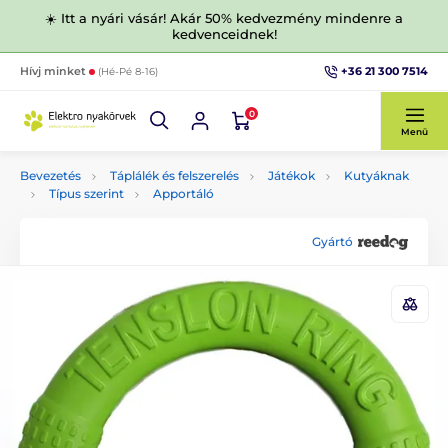
☀️ Itt a nyári vásár! Akár 50% kedvezmény mindenre a
kedvenceidnek!
+36 21 300 7514
Hívj minket
(Hé-Pé 8-16)
0
Menü
Bevezetés
Táplálék és felszerelés
Játékok
Kutyáknak
Típus szerint
Apportáló
Gyártó