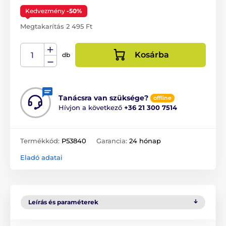
Kedvezmény
-50%
Megtakarítás 2 495 Ft
Kosárba
db
Tanácsra van szüksége?
offline
Hívjon a következő
+36 21 300 7514
Termékkód:
P53840
Garancia:
24 hónap
Eladó adatai
Leírás és paraméterek