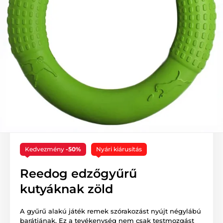
Kedvezmény
-50%
Nyári kiárusítás
Reedog edzőgyűrű
kutyáknak zöld
A gyűrű alakú játék remek szórakozást nyújt négylábú
barátjának. Ez a tevékenység nem csak testmozgást