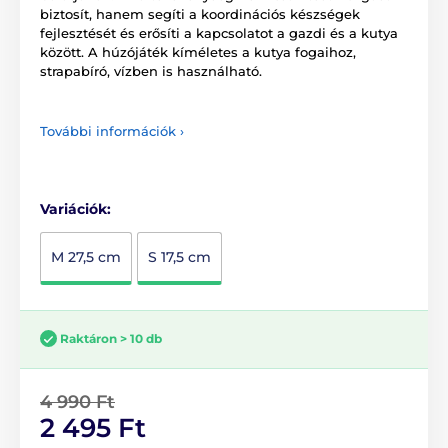
biztosít, hanem segíti a koordinációs készségek
fejlesztését és erősíti a kapcsolatot a gazdi és a kutya
között. A húzójáték kíméletes a kutya fogaihoz,
strapabíró, vízben is használható.
További információk ›
Variációk:
M 27,5 cm
S 17,5 cm
Raktáron > 10 db
4 990 Ft
2 495 Ft