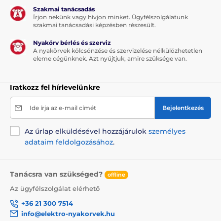
Szakmai tanácsadás
Kutyáknak
Vízbe
Apportáló
Írjon nekünk vagy hívjon minket. Ügyfélszolgálatunk
szakmai tanácsadási képzésben részesült.
Harapós
Húzós játékok
Nyakörv bérlés és szerviz
Reedog kutyajátékok
A nyakörvek kölcsönzése és szervizelése nélkülözhetetlen
eleme cégünknek. Azt nyújtjuk, amire szüksége van.
% Táplálék és felszerelés
% Játékok
Iratkozz fel hírlevelünkre
Ide írja az e-mail címét
Bejelentkezés
Az űrlap elküldésével hozzájárulok
személyes
adataim feldolgozásához
.
Tanácsra van szükséged?
offline
Az ügyfélszolgálat elérhető
+36 21 300 7514
info@elektro-nyakorvek.hu