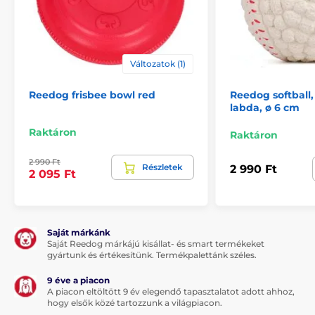
A termék hátrányai:
Változatok (1)
Nincs
Reedog frisbee bowl red
Reedog softball,
labda, ø 6 cm
A csomag tartalma:
Raktáron
Raktáron
Reedog edzőgyűrű kutyáknak zöld
2 990 Ft
Részletek
2 990 Ft
2 095 Ft
Megjegyzés: A kép csak illusztráció.
A műszaki specifikációk előzetes értesítés nélkül
változhatnak. A képek csak illusztrációk.
Saját márkánk
Saját Reedog márkájú kisállat- és smart termékeket
gyártunk és értékesítünk. Termékpalettánk széles.
A termék a következő kategóriákba sorolt
9 éve a piacon
A piacon eltöltött 9 év elegendő tapasztalatot adott ahhoz,
hogy elsők közé tartozzunk a világpiacon.
Táplálék és felszerelés
Játékok