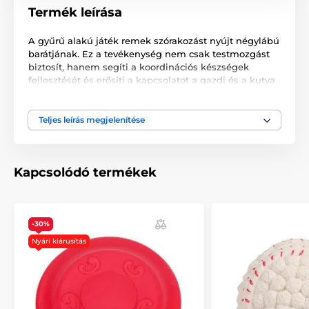
Termék leírása
A gyűrű alakú játék remek szórakozást nyújt négylábú
barátjának. Ez a tevékenység nem csak testmozgást
biztosít, hanem segíti a koordinációs készségek
fejlesztését és erősíti a kapcsolatot a gazdi és a kutya
között. A húzójáték kíméletes a kutya fogaihoz,
strapabíró, vízben is használható.
Teljes leírás megjelenítése
Mérete
S- 17,5 cm, M - 27,5 cm
Kapcsolódó termékek
A termék előnyei:
Erősíti a kutya fogait és ínyét
Nagyon tartós anyag
-30%
Nyári kiárusítás
Alkalmas kutyakiképzésre
Javítja a fizikai állapotot
Vízálló kivitel, a felületen lebeg
Erősíti a kapcsolatot a kutya és a gazdi között