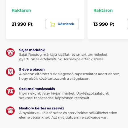
Raktáron
Raktáron
21 990 Ft
13 990 Ft
Részletek
Saját márkánk
Saját Reedog márkájú kisállat- és smart termékeket
gyártunk és értékesítünk. Termékpalettánk széles.
9 éve a piacon
A piacon eltöltött 9 év elegendő tapasztalatot adott ahhoz,
hogy elsők közé tartozzunk a világpiacon.
Szakmai tanácsadás
Írjon nekünk vagy hívjon minket. Ügyfélszolgálatunk
szakmai tanácsadási képzésben részesült.
Nyakörv bérlés és szerviz
A nyakörvek kölcsönzése és szervizelése nélkülözhetetlen
eleme cégünknek. Azt nyújtjuk, amire szüksége van.