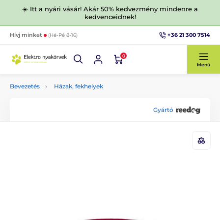
☀️ Itt a nyári vásár! Akár 50% kedvezmény mindenre a
kedvenceidnek!
+36 21 300 7514
Hívj minket
(Hé-Pé 8-16)
0
Menü
Bevezetés
Házak, fekhelyek
Gyártó