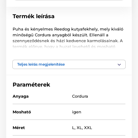
Termék leírása
Puha és kényelmes Reedog kutyafekhely, mely kiváló
minőségű Cordura anyagból készült. Ellenáll a
szennyeződésnek és házi kedvence karmolásainak. A
termék előnye, hogy a huzat levehető és mosható
mosógépben is. Karbantartása nem igényes. A huzat
ellenálló Cordura anyag és a töltet polipropilén +
habszivacs.
Teljes leírás megjelenítése
Paraméterek
Anyaga
Cordura
Mosható
igen
Méret
L
,
XL
,
XXL