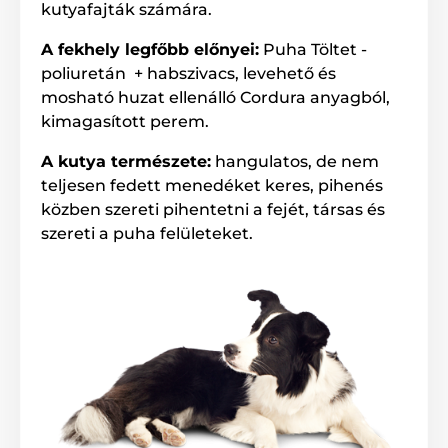
kutyafajták számára.
A fekhely legfőbb előnyei:
Puha Töltet -
poliuretán + habszivacs, levehető és
mosható huzat ellenálló Cordura anyagból,
kimagasított perem.
A kutya természete:
hangulatos, de nem
teljesen fedett menedéket keres, pihenés
közben szereti pihentetni a fejét, társas és
A fekhely leginkább a közepes és nagytestű
szereti a puha felületeket.
kutyafajták számára ajánlott. A megfelelő méret
kiválasztásához használhatja az alábbi táblázatot.
(*Kézzel varrott termékek, így a méretek maximálisan
2 - 4 cm-el eltérhetnek.)