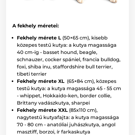
A műszaki specifikációk előzetes értesítés nélkül
változhatnak. A képek csak illusztrációk.
A fekhely méretei:
A termék a következő kategóriákba sorolt
Fekhely mérete L
(50×65 cm), kisebb
Házak, fekhelyek
Fekhelyek
közepes testű kutya: a kutya magassága
40 cm-ig - basset hound, beagle,
Kistestű kutyáknak
schnauzer, cocker spániel, francia bulldog,
Közepes testű kutyáknak
foxi, shiba inu, staffordshire bull terrier,
tibeti terrier
Nagytestű kutyáknak
Fekhely mérete XL
(65×84 cm), közepes
testű kutya: a kutya magassága 45 - 55 cm
- whippet, Hokkaido-ken, border collie,
Brittany vadászkutya, sharpei
Fekhely mérete XXL
(85x110 cm),
nagytestű kutyafajta: a kutya magassága
70 - 80 cm - anatóliai juhászkutya, angol
masztiff, borzoi, ír farkaskutya