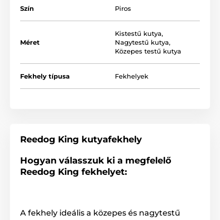
Szín
Piros
Kistestű kutya
,
A matrac hengerekből tevődik össze, mely
Méret
Nagytestű kutya
,
Közepes testű kutya
megakadályozza a matrac úgynevezett "kifekvését". A
Reedog kutyafekhely garantálja házi kedvence
nyugodt, zavartalan pihenését és egészséges alvását.
Fekhely típusa
Fekhelyek
Szerezzen örömet a kutyusnak és rendeljen Reedog
kutyafekhelyt.
Reedog King kutyafekhely
Hogyan válasszuk ki a megfelelő
Reedog King fekhelyet:
A fekhely ideális a közepes és nagytestű