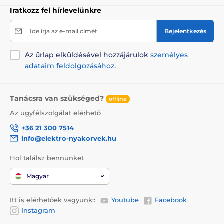
Iratkozz fel hírlevelünkre
Ide írja az e-mail címét
Bejelentkezés
Az űrlap elküldésével hozzájárulok
személyes
adataim feldolgozásához
.
Tanácsra van szükséged?
offline
Az ügyfélszolgálat elérhető
+36 21 300 7514
info@elektro-nyakorvek.hu
Hol találsz bennünket
Magyar
Itt is elérhetőek vagyunk::
Youtube
Facebook
Instagram