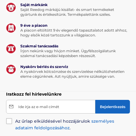
változhatnak. A képek csak illusztrációk.
Saját márkánk
Saját Reedog márkájú kisállat- és smart termékeket
gyártunk és értékesítünk. Termékpalettánk széles.
A termék a következő kategóriákba sorolt
9 éve a piacon
A piacon eltöltött 9 év elegendő tapasztalatot adott ahhoz,
hogy elsők közé tartozzunk a világpiacon.
Házak, fekhelyek
Fekhelyek
Szakmai tanácsadás
Kistestű kutyáknak
Írjon nekünk vagy hívjon minket. Ügyfélszolgálatunk
szakmai tanácsadási képzésben részesült.
Közepes testű kutyáknak
Nyakörv bérlés és szerviz
Nagytestű kutyáknak
A nyakörvek kölcsönzése és szervizelése nélkülözhetetlen
eleme cégünknek. Azt nyújtjuk, amire szüksége van.
Iratkozz fel hírlevelünkre
Ide írja az e-mail címét
Bejelentkezés
Az űrlap elküldésével hozzájárulok
személyes
adataim feldolgozásához
.