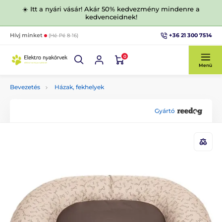
☀️ Itt a nyári vásár! Akár 50% kedvezmény mindenre a
kedvenceidnek!
+36 21 300 7514
Hívj minket
(Hé-Pé 8-16)
0
Menü
Bevezetés
Házak, fekhelyek
Gyártó