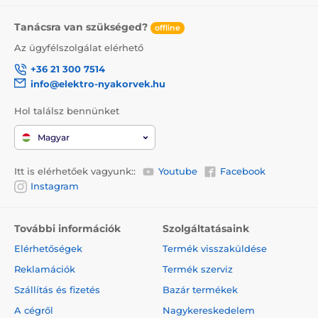
Tanácsra van szükséged?
offline
Az ügyfélszolgálat elérhető
+36 21 300 7514
info@elektro-nyakorvek.hu
Hol találsz bennünket
Magyar
Itt is elérhetőek vagyunk::
Youtube
Facebook
Instagram
További információk
Szolgáltatásaink
Elérhetőségek
Termék visszaküldése
Reklamációk
Termék szerviz
Szállítás és fizetés
Bazár termékek
A cégről
Nagykereskedelem