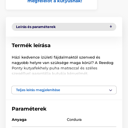
megfelelőt a kutyusnak!
Leírás és paraméterek
Termék leírása
Házi kedvence ízületi fájdalmaktól szenved és
nagyobb helyre van szüksége maga körül? A Reedog
Ponty kutyafekhely puha matraccal és széles
szegéllyel garantálja kutyája kényelmét.
A fekhely levehető huzattal lett ellátva, így
karbantartása nem igényes és a huzat mosógépben is
Teljes leírás megjelenítése
mosható. Az ellenálló és tartós Cordura anyag és
habszivacs töltet biztosítja házi kedvence zavartalan
pihenését.
Paraméterek
Anyaga
Cordura