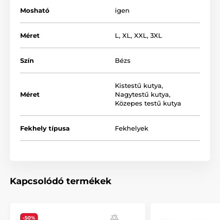
Mosható
igen
Méret
L
,
XL
,
XXL
,
3XL
Szín
Bézs
Kistestű kutya
,
Méret
Nagytestű kutya
,
Közepes testű kutya
A Reedog Ponty fekhely alkalmas kis-, közepes- és
Fekhely típusa
Fekhelyek
nagyobb kutyafajták számára is. Négy különböző
méret közül választhat. (*Kézzel varrott termékek, így a
méretek maximálisan 2 - 4 cm-el eltérhetnek.)
Kapcsolódó termékek
-50%