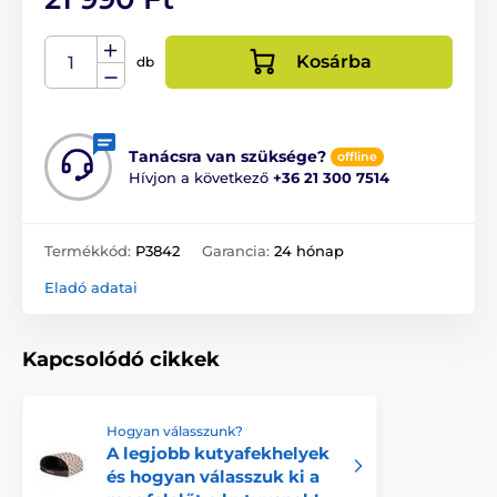
Kosárba
db
Tanácsra van szüksége?
offline
Hívjon a következő
+36 21 300 7514
Termékkód:
P3842
Garancia:
24 hónap
Eladó adatai
Kapcsolódó cikkek
Hogyan válasszunk?
A legjobb kutyafekhelyek
és hogyan válasszuk ki a