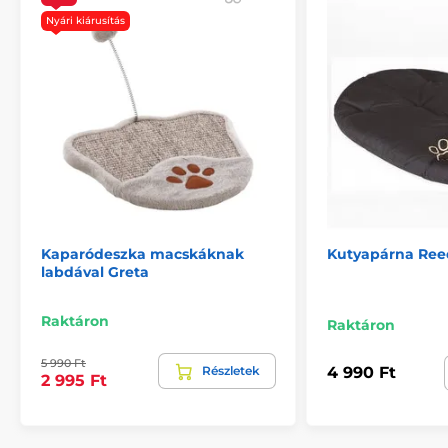
Nyári kiárusítás
A termék előnyei:
minőségi és tartós anyag
minden kutyának megfelelő
mosható
A termék hátrányai:
nincs
Kaparódeszka macskáknak
Kutyapárna Ree
labdával Greta
A csomag tartalma:
Raktáron
Raktáron
Reedog kutyafekhely
5 990 Ft
Részletek
4 990 Ft
2 995 Ft
Megjegyzés: A kép csak illusztráció.
A műszaki specifikációk előzetes értesítés nélkül