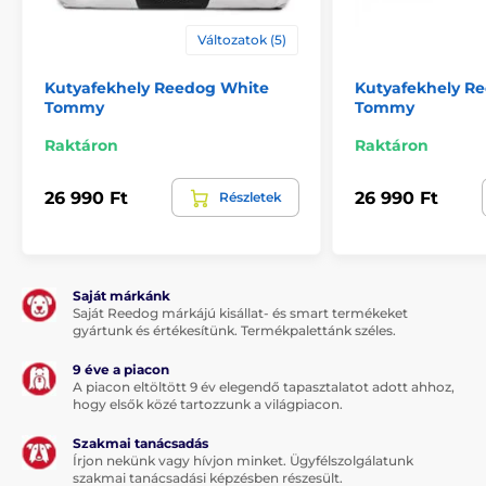
Változatok (5)
Kutyafekhely Reedog White
Kutyafekhely R
Tommy
Tommy
Raktáron
Raktáron
26 990 Ft
26 990 Ft
Részletek
Saját márkánk
Saját Reedog márkájú kisállat- és smart termékeket
gyártunk és értékesítünk. Termékpalettánk széles.
9 éve a piacon
A piacon eltöltött 9 év elegendő tapasztalatot adott ahhoz,
hogy elsők közé tartozzunk a világpiacon.
Szakmai tanácsadás
Írjon nekünk vagy hívjon minket. Ügyfélszolgálatunk
szakmai tanácsadási képzésben részesült.