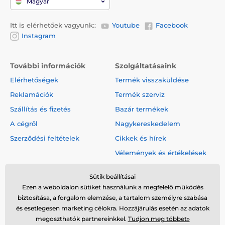
Magyar
Itt is elérhetőek vagyunk::
Youtube
Facebook
Instagram
További információk
Szolgáltatásaink
Elérhetőségek
Termék visszaküldése
Reklamációk
Termék szerviz
Szállítás és fizetés
Bazár termékek
A cégről
Nagykereskedelem
Szerződési feltételek
Cikkek és hírek
Vélemények és értékelések
Sütik beállításai
Ezen a weboldalon sütiket használunk a megfelelő működés
biztosítása, a forgalom elemzése, a tartalom személyre szabása
és esetlegesen marketing célokra. Hozzájárulás esetén az adatok
megoszthatók partnereinkkel.
Tudjon meg többet»