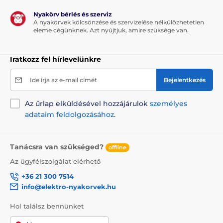
Nyakörv bérlés és szerviz
A nyakörvek kölcsönzése és szervizelése nélkülözhetetlen
eleme cégünknek. Azt nyújtjuk, amire szüksége van.
Iratkozz fel hírlevelünkre
Ide írja az e-mail címét
Bejelentkezés
Az űrlap elküldésével hozzájárulok
személyes
adataim feldolgozásához
.
Tanácsra van szükséged?
offline
Az ügyfélszolgálat elérhető
+36 21 300 7514
info@elektro-nyakorvek.hu
Hol találsz bennünket