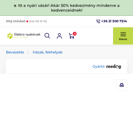
☀️ Itt a nyári vásár! Akár 50% kedvezmény mindenre a
kedvenceidnek!
+36 21 300 7514
Hívj minket
(Hé-Pé 8-16)
0
Menü
Bevezetés
Házak, fekhelyek
Gyártó