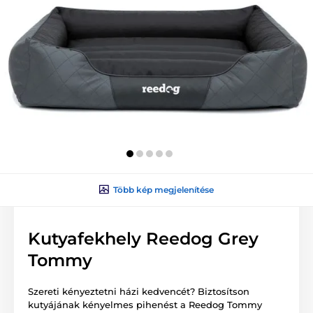
Több kép megjelenítése
Kutyafekhely Reedog Grey
Tommy
Szereti kényeztetni házi kedvencét? Biztosítson
kutyájának kényelmes pihenést a Reedog Tommy