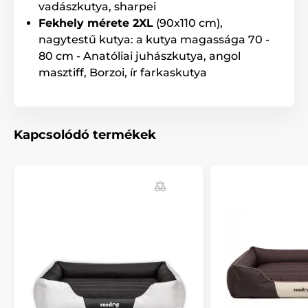
vadászkutya, sharpei
Fekhely mérete 2XL
(90x110 cm),
nagytestű kutya: a kutya magassága 70 -
Megjegyzés: A kép csak illusztráció.
80 cm - Anatóliai juhászkutya, angol
A műszaki specifikációk előzetes értesítés nélkül
masztiff, Borzoi, ír farkaskutya
változhatnak. A képek csak illusztrációk.
A termék a következő kategóriákba sorolt
Kapcsolódó termékek
Házak, fekhelyek
Fekhelyek
Kistestű kutyáknak
Közepes testű kutyáknak
Nagytestű kutyáknak