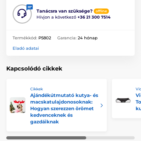
Tanácsra van szüksége?
offline
Hívjon a következő
+36 21 300 7514
Termékkód:
P5802
Garancia:
24 hónap
Eladó adatai
Kapcsolódó cikkek
Cikkek
Vi
Ajándékútmutató kutya- és
Vi
macskatulajdonosoknak:
T
Hogyan szerezzen örömet
k
kedvenceknek és
gazdáiknak