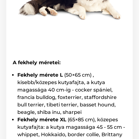
A termék előnyei:
minőségi és tartós anyag
minden kutyának megfelelő
mosható
A fekhely méretei:
magas és kényelmes matrac
luxus design
Fekhely mérete L
(50×65 cm) ,
kisebb/közepes kutyafajta, a kutya
magassága 40 cm-ig - cocker spániel,
A termék hátrányai:
francia bulldog, foxterrier, staffordshire
nincs
bull terrier, tibeti terrier, basset hound,
beagle, shiba inu, sharpei
Fekhely mérete XL
(65×85 cm), közepes
A csomag tartalma:
kutyafajta: a kutya magassága 45 - 55 cm -
whippet, Hokkaido, border collie, Brittany
Reedog fekhely