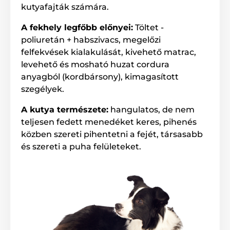
kutyafajták számára.
A fekhely legfőbb előnyei:
Töltet -
poliuretán + habszivacs, megelőzi
felfekvések kialakulását, kivehető matrac,
levehető és mosható huzat cordura
anyagból (kordbársony), kimagasított
szegélyek.
A kutya természete:
hangulatos, de nem
teljesen fedett menedéket keres, pihenés
közben szereti pihentetni a fejét, társasabb
és szereti a puha felületeket.