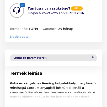
Tanácsra van szüksége?
offline
Hívjon a következő
+36 21 300 7514
Termékkód:
P3719
Garancia:
24 hónap
Eladó adatai
Leírás és paraméterek
Termék leírása
Puha és kényelmes Reedog kutyafekhely, mely kiváló
minőségű Cordura anyagból készült. Ellenáll a
szennyeződésnek és házi kedvence karmolásainak. A
termék előnye, hogy a huzat levehető és mosható
mosógépben is. Karbantartása nem igényes. A matrac
hengerekből tevődik össze, mely megakadályozza a