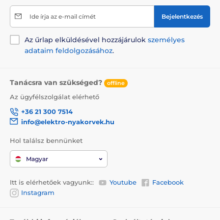
A termék hátrányai:
Ide írja az e-mail címét
Bejelentkezés
nincs
Az űrlap elküldésével hozzájárulok
személyes
adataim feldolgozásához
.
A csomag tartalma:
Tanácsra van szükséged?
offline
Reedog kutyafekhely
Az ügyfélszolgálat elérhető
+36 21 300 7514
Megjegyzés: A kép csak illusztráció.
info@elektro-nyakorvek.hu
A műszaki specifikációk előzetes értesítés nélkül
Hol találsz bennünket
változhatnak. A képek csak illusztrációk.
Magyar
A termék a következő kategóriákba sorolt
Itt is elérhetőek vagyunk::
Youtube
Facebook
Instagram
Házak, fekhelyek
Fekhelyek
Kistestű kutyáknak