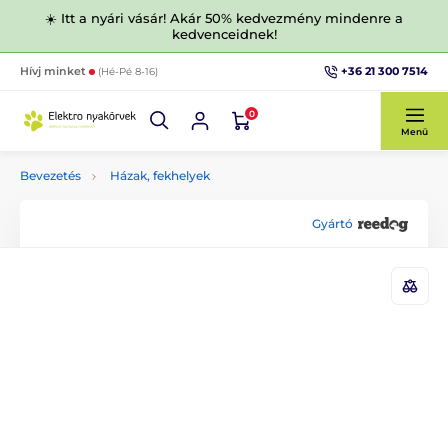
☀️ Itt a nyári vásár! Akár 50% kedvezmény mindenre a
kedvenceidnek!
+36 21 300 7514
Hívj minket
(Hé-Pé 8-16)
0
Menü
Bevezetés
Házak, fekhelyek
Gyártó