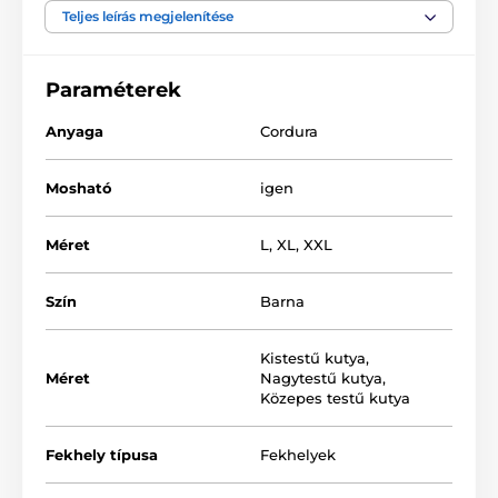
matrac úgynevezett "kifekvését". A Reedog
Teljes leírás megjelenítése
kutyafekhely garantálja házi kedvence nyugodt,
zavartalan pihenését és egészséges alvását. Szerezzen
örömet a kutyusnak és rendeljen Reedog
Paraméterek
kutyafekhelyt.
Anyaga
Cordura
Mosható
igen
Méret
L
,
XL
,
XXL
Szín
Barna
Kistestű kutya
,
Méret
Nagytestű kutya
,
Közepes testű kutya
Fekhely típusa
Fekhelyek