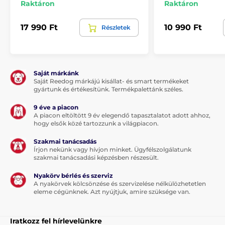
Raktáron
Raktáron
A megfelelő méret kiválasztásához használhatja az
alábbi táblázatot. (*Kézzel varrott termékek, így a
17 990 Ft
10 990 Ft
Részletek
méretek maximálisan 2 - 4 cm-el eltérhetnek.)
Saját márkánk
Saját Reedog márkájú kisállat- és smart termékeket
gyártunk és értékesítünk. Termékpalettánk széles.
9 éve a piacon
A piacon eltöltött 9 év elegendő tapasztalatot adott ahhoz,
hogy elsők közé tartozzunk a világpiacon.
Szakmai tanácsadás
A termék előnyei:
Írjon nekünk vagy hívjon minket. Ügyfélszolgálatunk
szakmai tanácsadási képzésben részesült.
minőségi és tartós anyag
Nyakörv bérlés és szerviz
minden kutyának megfelelő
A nyakörvek kölcsönzése és szervizelése nélkülözhetetlen
eleme cégünknek. Azt nyújtjuk, amire szüksége van.
magas és kényelmes matrac
mosható
Iratkozz fel hírlevelünkre