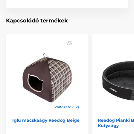
Kapcsolódó termékek
A Reedog kutyafekhely alkalmas kis-, közepes- és
nagytestű kutyafajták számára.
Változatok (2)
Iglu macskaágy Reedog Beige
Reedog Pianki B
Kutyaágy