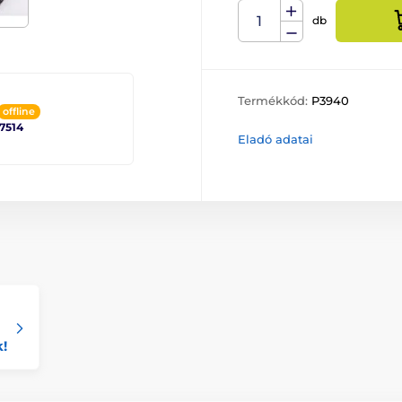
db
Termékkód:
P3940
offline
 7514
Eladó adatai
k!