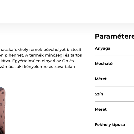
Paraméter
Anyaga
macskafekhely remek búvóhelyet biztosít
n pihenhet. A termék minőségi és tartós
látva. Egyértelműen elnyeri az Ön és
Mosható
zámára, aki kényelemre és zavartalan
Méret
Szín
Méret
Fekhely típusa