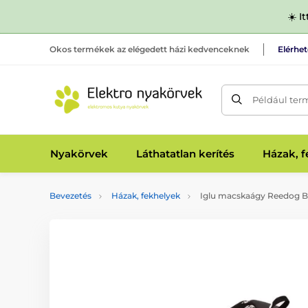
☀️ I
Okos termékek az elégedett házi kedvenceknek
Elérhe
Például ter
Nyakörvek
Láthatatlan kerítés
Házak, 
Bevezetés
Házak, fekhelyek
Iglu macskaágy Reedog B