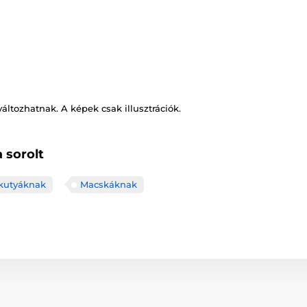
változhatnak. A képek csak illusztrációk.
 sorolt
 kutyáknak
Macskáknak