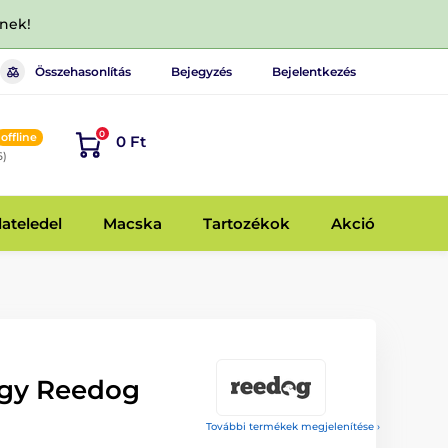
dnek!
Összehasonlítás
Bejegyzés
Bejelentkezés
0
offline
0 Ft
6)
lateledel
Macska
Tartozékok
Akció
ágy Reedog
További termékek megjelenítése ›