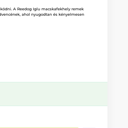
zködni. A Reedog Iglu macskafekhely remek
kedvencének, ahol nyugodtan és kényelmesen