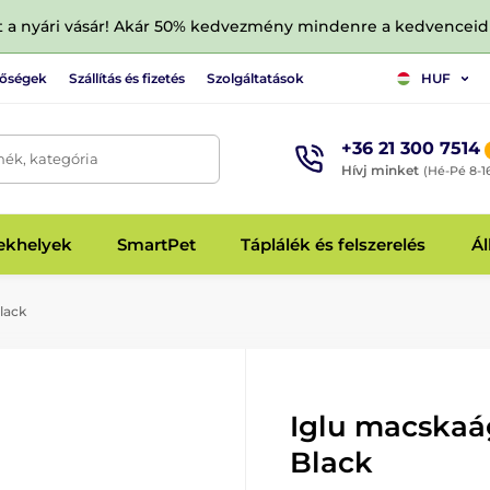
tt a nyári vásár! Akár 50% kedvezmény mindenre a kedvencei
tőségek
Szállítás és fizetés
Szolgáltatások
HUF
+36 21 300 7514
mék, kategória
Hívj minket
(Hé-Pé 8-1
fekhelyek
SmartPet
Táplálék és felszerelés
Ál
lack
Iglu macska
Black