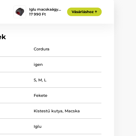
Iglu macskaágy…
Vásárláshoz
17 990 Ft
ek
Cordura
igen
S
,
M
,
L
Fekete
Kistestű kutya
,
Macska
Iglu