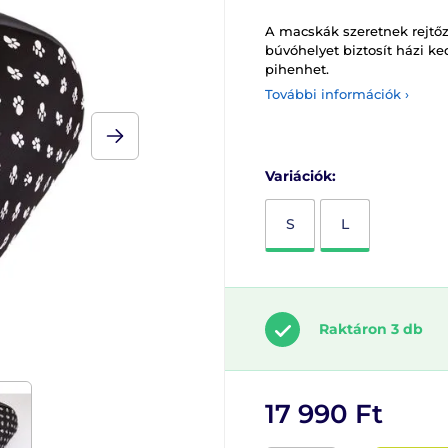
A macskák szeretnek rejtő
búvóhelyet biztosít házi 
pihenhet.
További információk ›
Variációk:
S
L
Raktáron 3 db
17 990 Ft