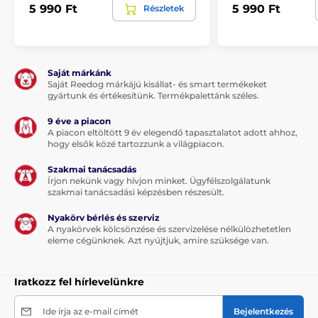
5 990 Ft
5 990 Ft
Részletek
A termék a következő kategóriákba sorolt
Saját márkánk
Hámok és mellények
Kutyahám
Saját Reedog márkájú kisállat- és smart termékeket
gyártunk és értékesítünk. Termékpalettánk széles.
% Táplálék és felszerelés
9 éve a piacon
% Potřeby pro venčení
A piacon eltöltött 9 év elegendő tapasztalatot adott ahhoz,
hogy elsők közé tartozzunk a világpiacon.
Szakmai tanácsadás
Írjon nekünk vagy hívjon minket. Ügyfélszolgálatunk
szakmai tanácsadási képzésben részesült.
Nyakörv bérlés és szerviz
A nyakörvek kölcsönzése és szervizelése nélkülözhetetlen
eleme cégünknek. Azt nyújtjuk, amire szüksége van.
Iratkozz fel hírlevelünkre
Ide írja az e-mail címét
Bejelentkezés