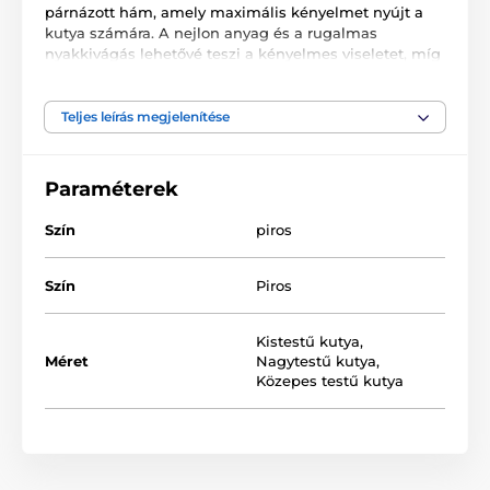
párnázott hám, amely maximális kényelmet nyújt a
kutya számára. A nejlon anyag és a rugalmas
nyakkivágás lehetővé teszi a kényelmes viseletet, míg
a két gyorsan rögzíthető csat biztosítja a könnyű fel-
és lecsatolást. A tetején egy fogantyú található, amely
növeli a biztonságot, ha gyorsan szeretné irányítani
Teljes leírás megjelenítése
kutyáját. Az EasySport ™ hám ideális a mindennapi
kényelmes és stílusos viselethez. A csomag nem
tartalmaz pórázt.
Paraméterek
Szín
piros
Szín
Piros
Kistestű kutya
,
Méret
Nagytestű kutya
,
A termék előnyei:
Közepes testű kutya
Párnázott fogantyú az azonnali irányításhoz
Rugalmas nyakkivágás
2 beállítási pont a maximális kényelem érdekében