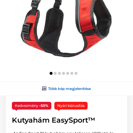
Több kép megjelenítése
Kedvezmény
-50%
Nyári kiárusítás
Kutyahám EasySport™