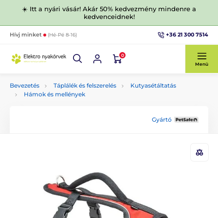
☀️ Itt a nyári vásár! Akár 50% kedvezmény mindenre a
kedvenceidnek!
+36 21 300 7514
Hívj minket
(Hé-Pé 8-16)
0
Menü
Bevezetés
Táplálék és felszerelés
Kutyasétáltatás
Hámok és mellények
Gyártó