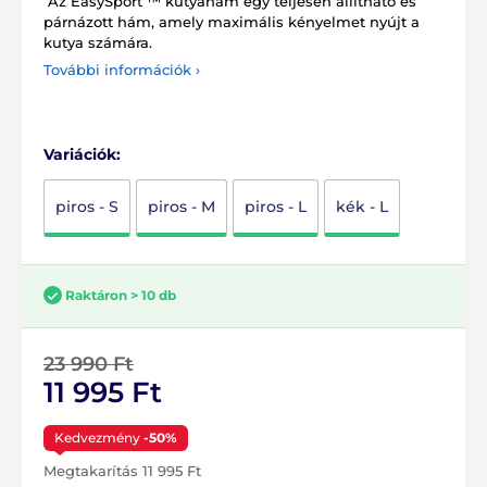
Az EasySport ™ kutyahám egy teljesen állítható és
párnázott hám, amely maximális kényelmet nyújt a
kutya számára.
További információk ›
Variációk:
piros - S
piros - M
piros - L
kék - L
Raktáron > 10 db
23 990 Ft
11 995 Ft
Kedvezmény
-50%
Megtakarítás 11 995 Ft