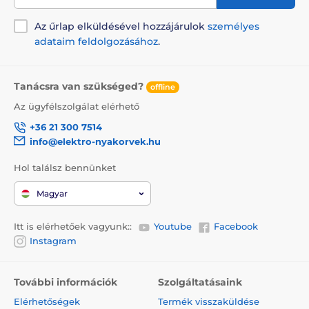
Az űrlap elküldésével hozzájárulok
személyes
adataim feldolgozásához
.
Tanácsra van szükséged?
offline
Az ügyfélszolgálat elérhető
+36 21 300 7514
info@elektro-nyakorvek.hu
Hol találsz bennünket
Magyar
Itt is elérhetőek vagyunk::
Youtube
Facebook
Instagram
További információk
Szolgáltatásaink
Elérhetőségek
Termék visszaküldése