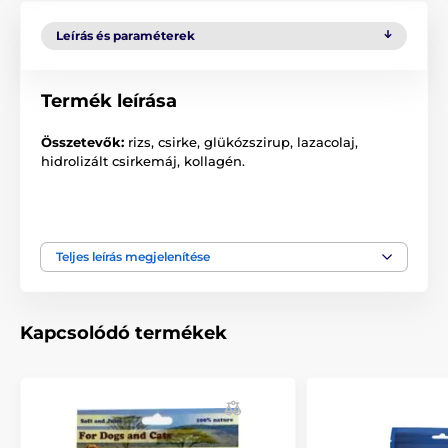
Leírás és paraméterek
Termék leírása
Összetevők:
rizs, csirke, glükózszirup, lazacolaj,
hidrolizált csirkemáj, kollagén.
A termék előnyei:
Teljes leírás megjelenítése
Alkalmas kölyökkutyáknak
Kalória-kiegyensúlyozott finomságok
Jól emészthető összetétel
Kapcsolódó termékek
Ideális edzésmotivációhoz
A termék hátrányai: