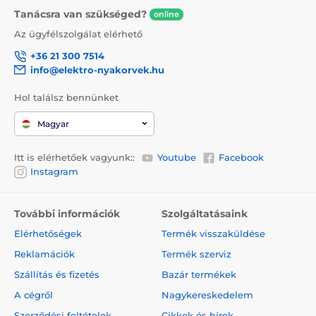
Tanácsra van szükséged?
online
Az ügyfélszolgálat elérhető
+36 21 300 7514
info@elektro-nyakorvek.hu
Hol találsz bennünket
Magyar
Itt is elérhetőek vagyunk::
Youtube
Facebook
Instagram
További információk
Szolgáltatásaink
Elérhetőségek
Termék visszaküldése
Reklamációk
Termék szerviz
Szállítás és fizetés
Bazár termékek
A cégről
Nagykereskedelem
Szerződési feltételek
Cikkek és hírek