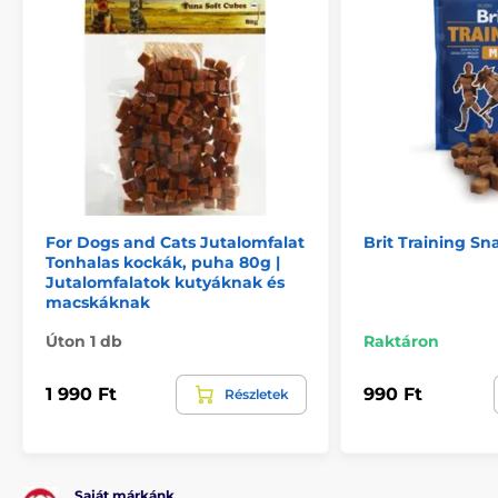
Nincs
A csomag tartalma:
1 x Brit Training Snack S 200g
Megjegyzés: A kép csak illusztráció.
A műszaki specifikációk előzetes értesítés nélkül
For Dogs and Cats Jutalomfalat
Brit Training S
változhatnak. A képek csak illusztrációk.
Tonhalas kockák, puha 80g |
Jutalomfalatok kutyáknak és
macskáknak
Úton 1 db
Raktáron
1 990 Ft
990 Ft
Részletek
Saját márkánk