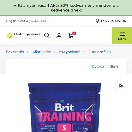
☀️ Itt a nyári vásár! Akár 50% kedvezmény mindenre a
kedvenceidnek!
+36 21 300 7514
Hívj minket
(Hé-Pé 8-16)
0
Menü
Bevezetés
Állateledel
Kutyaeledel
Jutalomfalat
Gyártó