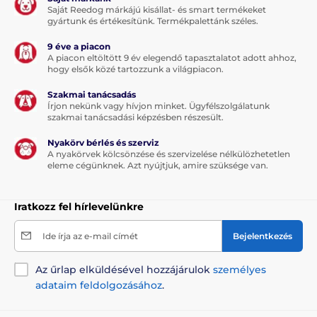
Saját Reedog márkájú kisállat- és smart termékeket
gyártunk és értékesítünk. Termékpalettánk széles.
9 éve a piacon
A piacon eltöltött 9 év elegendő tapasztalatot adott ahhoz,
hogy elsők közé tartozzunk a világpiacon.
Szakmai tanácsadás
Írjon nekünk vagy hívjon minket. Ügyfélszolgálatunk
szakmai tanácsadási képzésben részesült.
Nyakörv bérlés és szerviz
A nyakörvek kölcsönzése és szervizelése nélkülözhetetlen
eleme cégünknek. Azt nyújtjuk, amire szüksége van.
Iratkozz fel hírlevelünkre
Ide írja az e-mail címét
Bejelentkezés
Az űrlap elküldésével hozzájárulok
személyes
adataim feldolgozásához
.