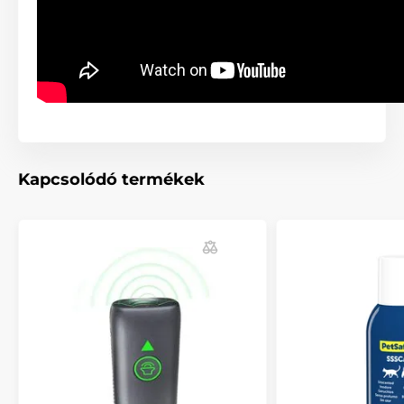
kiképzését. Még nem fejlődött ki teljesen a hallásuk.
Mi a célja az egység tetején található kék
fénynek?
Az egység tetején található kék LED azt jelzi, hogy az
egység aktiválódott és ultrahangos jelet sugároz.
Mekkora a készülék hatótávolsága?
A kutya akár 45 méteres távolságból is hallhatja az
Kapcsolódó termékek
egység által kibocsátott ultrahangos jelet - képzés
céljából. Riasztás céljából a készülék hatótávolsága 15
méter.
Paraméterek
méretek: hossz x szélesség x magasság: 19 x 6 x 5
cm
ultrahangos kimenet: 105 dB 1 m távolságban
hangkimenet: 100 dB 1 m távolságban