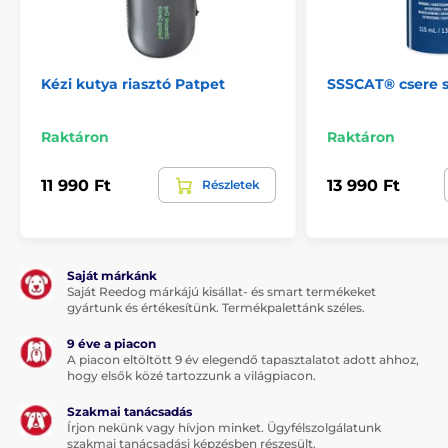
fényteljesítmény: 4800 LUX 30 cm távolságban
tápegység: 4 db AA elem - nem tartozék
súly: 110 gramm elemek nélkül, 210 gramm
Kézi kutya riasztó Patpet
SSSCAT® csere 
elemekkel
gumírozott felület
Raktáron
Raktáron
11 990 Ft
13 990 Ft
Részletek
A termék előnyei:
Gumírozott felület
Saját márkánk
Saját Reedog márkájú kisállat- és smart termékeket
Megjegyzés: A kép csak illusztráció.
gyártunk és értékesítünk. Termékpalettánk széles.
A műszaki specifikációk előzetes értesítés nélkül
9 éve a piacon
változhatnak. A képek csak illusztrációk.
A piacon eltöltött 9 év elegendő tapasztalatot adott ahhoz,
hogy elsők közé tartozzunk a világpiacon.
Szakmai tanácsadás
Írjon nekünk vagy hívjon minket. Ügyfélszolgálatunk
szakmai tanácsadási képzésben részesült.