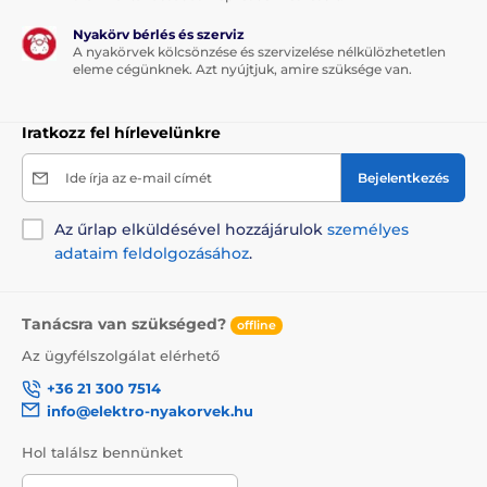
Nyakörv bérlés és szerviz
A nyakörvek kölcsönzése és szervizelése nélkülözhetetlen
eleme cégünknek. Azt nyújtjuk, amire szüksége van.
Iratkozz fel hírlevelünkre
Ide írja az e-mail címét
Bejelentkezés
Az űrlap elküldésével hozzájárulok
személyes
adataim feldolgozásához
.
Tanácsra van szükséged?
offline
Az ügyfélszolgálat elérhető
+36 21 300 7514
info@elektro-nyakorvek.hu
Hol találsz bennünket