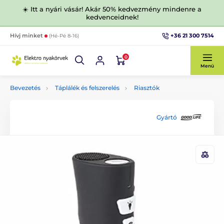
☀️ Itt a nyári vásár! Akár 50% kedvezmény mindenre a
kedvenceidnek!
+36 21 300 7514
Hívj minket
(Hé-Pé 8-16)
0
Menü
Bevezetés
Táplálék és felszerelés
Riasztók
Gyártó