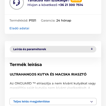
Tanácsra van szüksége?
offline
Hívjon a következő
+36 21 300 7514
Termékkód:
P1511
Garancia:
24 hónap
Eladó adatai
Leírás és paraméterek
Termék leírása
ULTRAHANGOS KUTYA ÉS MACSKA RIASZTÓ
Az ONGUARD ™ elriasztja a nem kívánt kutyákat vagy
megállítja saját kutyája nem kívánt viselkedését. A
kézi riasztó ultrahangos jellel működik. Az ultrahangot
az emberi fül nem hallja, viszont az állat számára
rendkívül ingerlő. A készülék használatával
Teljes leírás megjelenítése
elriaszthatja a közeledő kutyát például séta, futás