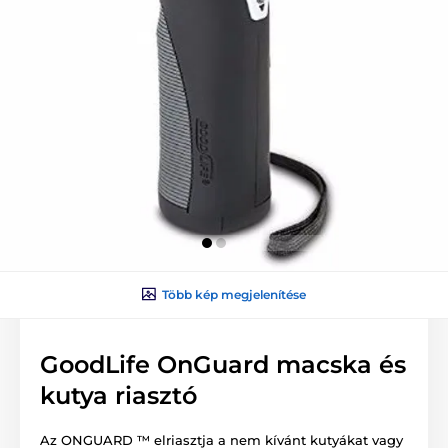
Több kép megjelenítése
GoodLife OnGuard macska és
kutya riasztó
Az ONGUARD ™ elriasztja a nem kívánt kutyákat vagy