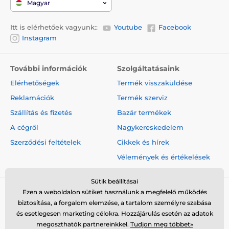
Magyar
Itt is elérhetőek vagyunk::
Youtube
Facebook
Instagram
További információk
Szolgáltatásaink
Elérhetőségek
Termék visszaküldése
Reklamációk
Termék szerviz
Szállítás és fizetés
Bazár termékek
A cégről
Nagykereskedelem
Szerződési feltételek
Cikkek és hírek
Vélemények és értékelések
Sütik beállításai
Ezen a weboldalon sütiket használunk a megfelelő működés
biztosítása, a forgalom elemzése, a tartalom személyre szabása
és esetlegesen marketing célokra. Hozzájárulás esetén az adatok
megoszthatók partnereinkkel.
Tudjon meg többet»