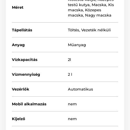
és a csapvízben található egyéb szennyeződéseket. Az
testű kutya
,
Macska
,
Kis
Méret
ioncserélő gyanta lágyítja a vizet és megakadályozza a
macska
,
Közepes
vesekövességet, a kalcium-szulfát eltávolítja a klórt és
macska
,
Nagy macska
a klóraminokat, a kovahomok megakadályozza az
érzékszervek károsodását, a PP pamut pedig véd a
Tápellátás
Töltés
,
Vezeték nélküli
paraziták ellen és eltávolítja a háziállatok szőrét. Az
átfogó szűrőrendszer tökéletes és mindig friss vizet
biztosít kedvencei számára.
Anyag
Műanyag
Vízkapacitás
2l
Vízmennyiség
2 l
Vezérlők
Automatikus
Mobil alkalmazás
nem
Kijelző
nem