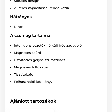
Stílusos design
2 literes kapacitással rendelkezik
Hátrányok
Nincs
A csomag tartalma
Intelligens vezeték nélküli ivóvízadagoló
Mágneses szűrő
Gravitációs golyós szűrőszivacs
Mágneses töltőkábel
A biztonság alapvető fontosságú az
Tisztítókefe
UahPet számára
Felhasználói kézikönyv
Mivel a háziállatok biztonsága a legfontosabb,
kizárólag biztonságos, könnyen karbantartható,
könnyen tisztítható és káros BPA-anyagoktól mentes
anyagok felhasználásával fejlesztettük ki. Az anyag
Ajánlott tartozékok
FDA tanúsítvánnyal rendelkezik. A vezeték nélküli
vízpumpával ellátott készülék zseniálisan elválasztja