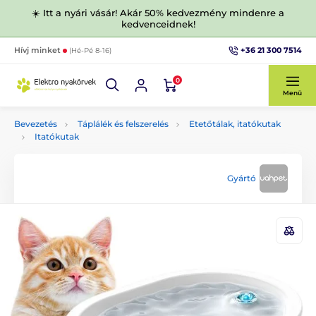
☀️ Itt a nyári vásár! Akár 50% kedvezmény mindenre a
kedvenceidnek!
+36 21 300 7514
Hívj minket
(Hé-Pé 8-16)
0
Menü
Bevezetés
Táplálék és felszerelés
Etetőtálak, itatókutak
Itatókutak
Gyártó