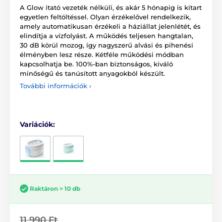
A Glow itató vezeték nélküli, és akár 5 hónapig is kitart
egyetlen feltöltéssel. Olyan érzékelővel rendelkezik,
amely automatikusan érzékeli a háziállat jelenlétét, és
elindítja a vízfolyást. A működés teljesen hangtalan,
30 dB körül mozog, így nagyszerű alvási és pihenési
élményben lesz része. Kétféle működési módban
kapcsolhatja be. 100%-ban biztonságos, kiváló
minőségű és tanúsított anyagokból készült.
További információk ›
Variációk:
Raktáron > 10 db
11 990 Ft