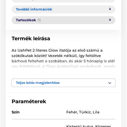
További információk
Tartozékok
(1)
Termék leírása
Az UahPet 2 literes Glow itatója az első számú a
szökőkutak között! Vezeték nélküli, így feltöltve
bárhová felteheti a szobában, és akár 5 hónapig is elél
egy feltöltéssel. A Glow érzékelővel rendelkezik, amely
automatikusan érzékeli a háziállat jelenlétét, és
elindítja a vízfolyást. Működése teljesen csendes, 30
dB körül mozog, így remekül fogsz aludni és pihenni.
Teljes leírás megjelenítése
stílusos kiegészítője otthonodnak, több színben
kapható.
Paraméterek
Tökéletes szűrés
Szín
Fehér
,
Türkiz
,
Lila
A szűrés 7 rétegű, ami tökéletesen tisztítja a vizet. Az
aktív szén és a KDF szűrőközeg elnyeli a
szennyeződéseket, megköti a nehézfémeket, a klórt
Kistestű kutya
,
Közepes