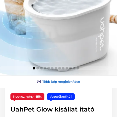
Több kép megjelenítése
Kedvezmény
-15%
Vezetéknélküli
UahPet Glow kisállat itató