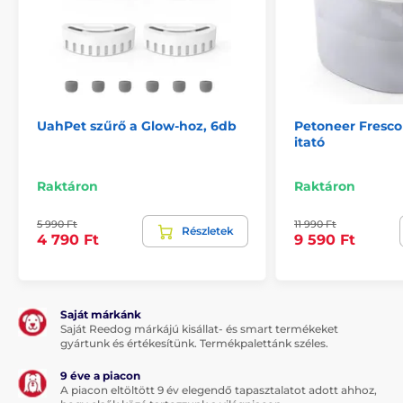
UahPet szűrő a Glow-hoz, 6db
Petoneer Fresco 
itató
Raktáron
Raktáron
5 990 Ft
11 990 Ft
Részletek
4 790 Ft
9 590 Ft
Saját márkánk
Saját Reedog márkájú kisállat- és smart termékeket
gyártunk és értékesítünk. Termékpalettánk széles.
9 éve a piacon
A piacon eltöltött 9 év elegendő tapasztalatot adott ahhoz,