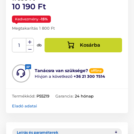
10 190 Ft
Kedvezmény
-15%
Megtakarítás 1 800 Ft
Kosárba
db
Tanácsra van szüksége?
offline
Hívjon a következő
+36 21 300 7514
Termékkód:
P55219
Garancia:
24 hónap
Eladó adatai
Leírás és paraméterek