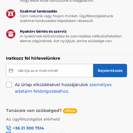
hogy elsők közé tartozzunk a világpiacon.
Szakmai tanácsadás
Írjon nekünk vagy hívjon minket. Ügyfélszolgálatunk
szakmai tanácsadási képzésben részesült.
Nyakörv bérlés és szerviz
A nyakörvek kölcsönzése és szervizelése nélkülözhetetlen
eleme cégünknek. Azt nyújtjuk, amire szüksége van.
Iratkozz fel hírlevelünkre
Ide írja az e-mail címét
Bejelentkezés
Az űrlap elküldésével hozzájárulok
személyes
adataim feldolgozásához
.
Tanácsra van szükséged?
offline
Az ügyfélszolgálat elérhető
+36 21 300 7514