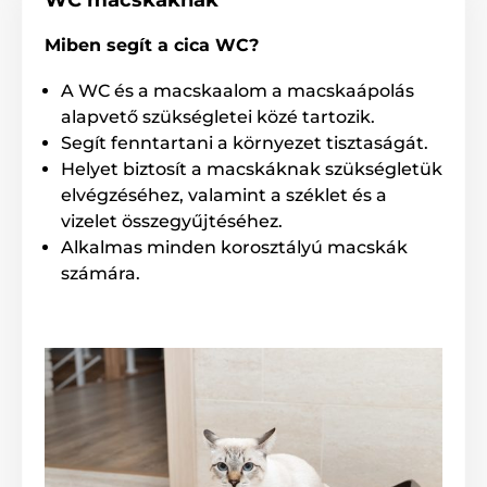
WC macskáknak
szagokat. A tartozékok diszkréten és gondosan lettek
beépítve a fedél belsejébe, így nem vesznek el. A
Miben segít a cica WC?
kislapát a vécé tisztításához és a szagtalanító tabletta
tartó, mely korlátozza a kellemetlen szagok terjedését.
A tabletta élettartama 1 hónap. Tartalék lapát és
A WC és a macskaalom a macskaápolás
szagtalanító tabletta külön is megvásárolható
alapvető szükségletei közé tartozik.
üzletünkben.
Segít fenntartani a környezet tisztaságát.
Helyet biztosít a macskáknak szükségletük
elvégzéséhez, valamint a széklet és a
vizelet összegyűjtéséhez.
Alkalmas minden korosztályú macskák
számára.