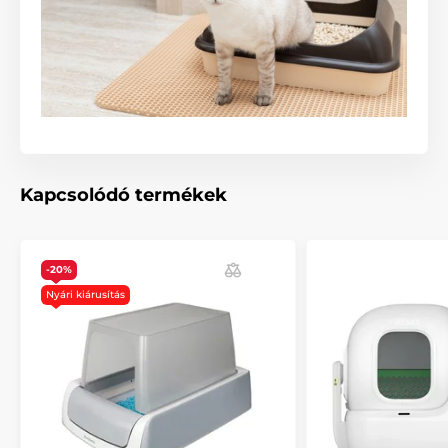
Tartós és környezetbarát anyag
A Poopoopeedo macska toalett tartós és
környezetbarát 4 mm-es műanyagból készült, amely
teljesen újrahasznosítható. Az UV védelemnek
köszönhetően a színek nem fakulnak ki. A WC anyaga
és felületi kezelése ellenáll a macskavizelet kémiai
hatásának. A belső sima felület teljesen minimalizálja
a szennyeződések összetapadását.
Kapcsolódó termékek
A termék előnyei:
-20%
Alkalmas nagytestű macskák számára is
Nyári kiárusítás
Kislapát és tabletta a csomagban
Modern dizájn és divatos színek
Hosszú távú használatra
Könnyen tisztítható és karbantartható
Tartós és környezetbarát anyag