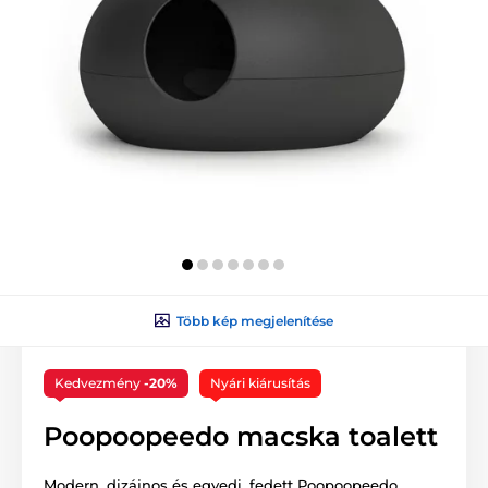
Több kép megjelenítése
Kedvezmény
-20%
Nyári kiárusítás
Poopoopeedo macska toalett
Modern, dizájnos és egyedi, fedett Poopoopeedo