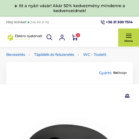
☀️ Itt a nyári vásár! Akár 50% kedvezmény mindenre a
kedvenceidnek!
+36 21 300 7514
Hívj minket
(Hé-Pé 8-16)
0
Menü
Bevezetés
Táplálék és felszerelés
WC - Toalett
Gyártó