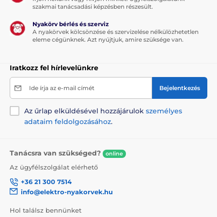
A termék a következő kategóriákba sorolt
szakmai tanácsadási képzésben részesült.
WC - Toalett
Macska WC
Macska
Nyakörv bérlés és szerviz
A nyakörvek kölcsönzése és szervizelése nélkülözhetetlen
% Táplálék és felszerelés
eleme cégünknek. Azt nyújtjuk, amire szüksége van.
% WC Macskáknak
Iratkozz fel hírlevelünkre
Ide írja az e-mail címét
Bejelentkezés
Az űrlap elküldésével hozzájárulok
személyes
adataim feldolgozásához
.
Tanácsra van szükséged?
online
Az ügyfélszolgálat elérhető
+36 21 300 7514
info@elektro-nyakorvek.hu
Hol találsz bennünket