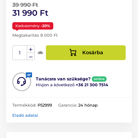
39 990 Ft
31 990 Ft
Kedvezmény
-20%
Megtakarítás 8 000 Ft
Kosárba
db
Tanácsra van szüksége?
online
Hívjon a következő
+36 21 300 7514
Termékkód:
P52999
Garancia:
24 hónap
Eladó adatai