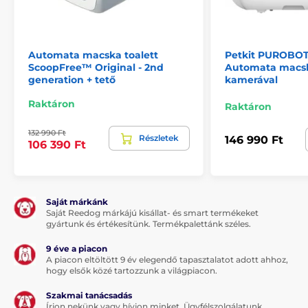
A termék hátrányai:
nincs
Automata macska toalett
Petkit PUROBOT
ScoopFree™ Original - 2nd
Automata macs
generation + tető
kamerával
A csomag tartalma:
Raktáron
Raktáron
Poopoopeedo macska toalett
132 990 Ft
Részletek
146 990 Ft
Kislapát
106 390 Ft
2x szagtalanító tabletta
Útmutató
Saját márkánk
Saját Reedog márkájú kisállat- és smart termékeket
gyártunk és értékesítünk. Termékpalettánk széles.
Megjegyzés: A kép csak illusztráció.
9 éve a piacon
A műszaki specifikációk előzetes értesítés nélkül
A piacon eltöltött 9 év elegendő tapasztalatot adott ahhoz,
változhatnak. A képek csak illusztrációk.
hogy elsők közé tartozzunk a világpiacon.
Szakmai tanácsadás
Írjon nekünk vagy hívjon minket. Ügyfélszolgálatunk