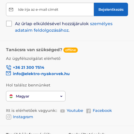
Nagytestű kutyáknak
3 - 9 kutya részére
Ide írja az e-mail címét
Bejelentkezés
Az űrlap elküldésével hozzájárulok
személyes
adataim feldolgozásához
.
Tanácsra van szükséged?
offline
Az ügyfélszolgálat elérhető
+36 21 300 7514
info@elektro-nyakorvek.hu
Hol találsz bennünket
Magyar
Itt is elérhetőek vagyunk::
Youtube
Facebook
Instagram