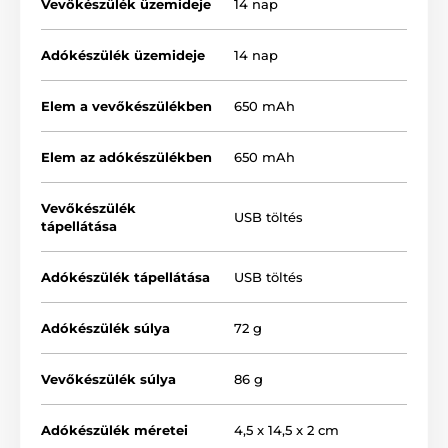
Vevőkészülék üzemideje
14 nap
Adókészülék üzemideje
14 nap
Elem a vevőkészülékben
650 mAh
Elem az adókészülékben
650 mAh
Vevőkészülék
USB töltés
tápellátása
A működés (korrekció) típusa
A Patpet T720 kiképzőnyakörv 3 féle
Adókészülék tápellátása
USB töltés
korrekció lehetőségét kínálja: hangjelzés,
rezgés és elektrosztatikus impulzus
korrekció, melyek ereje 100 szinten állítható.
Adókészülék súlya
72 g
köszönhetően alkalmas az összes kutyafajta részére. A
LED megvilágítás funkciónak köszönhetően az
éjszakai használat során is kiválóan lokalizálható a
Vevőkészülék súlya
86 g
kutya.
Adókészülék méretei
4,5 x 14,5 x 2 cm