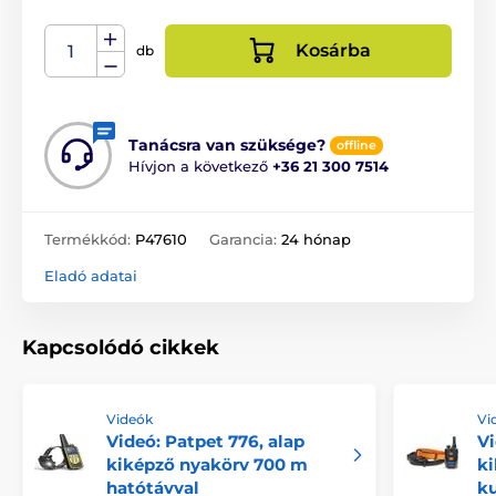
Kosárba
db
Tanácsra van szüksége?
offline
Hívjon a következő
+36 21 300 7514
Termékkód:
P47610
Garancia:
24 hónap
Eladó adatai
Kapcsolódó cikkek
Videók
Vi
Videó: Patpet 776, alap
Vi
kiképző nyakörv 700 m
ki
hatótávval
k