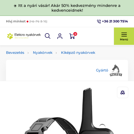
☀️ Itt a nyári vásár! Akár 50% kedvezmény mindenre a
kedvenceidnek!
+36 21 300 7514
Hívj minket
(Hé-Pé 8-16)
0
Menü
Bevezetés
Nyakörvek
Kiképző nyakörvek
Gyártó