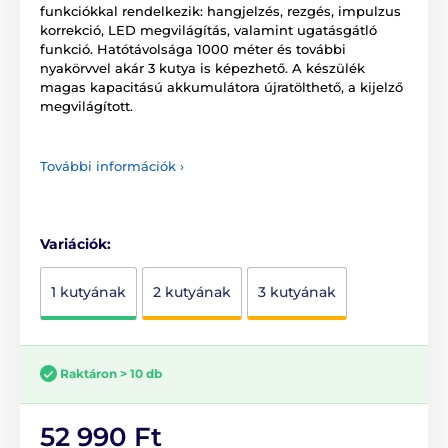
funkciókkal rendelkezik: hangjelzés, rezgés, impulzus
korrekció, LED megvilágítás, valamint ugatásgátló
funkció. Hatótávolsága 1000 méter és további
nyakörvvel akár 3 kutya is képezhető. A készülék
magas kapacitású akkumulátora újratölthető, a kijelző
megvilágított.
További információk ›
Variációk:
1 kutyának
2 kutyának
3 kutyának
Raktáron > 10 db
52 990 Ft