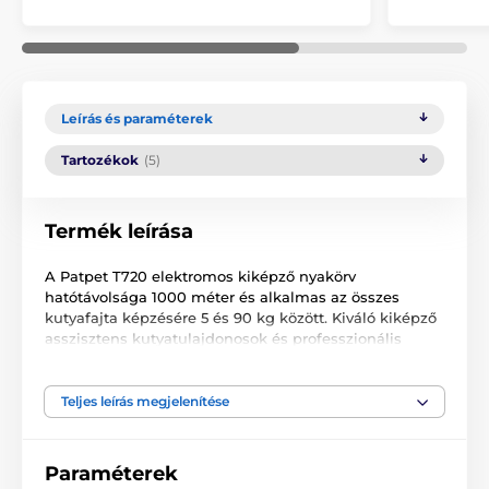
Leírás és paraméterek
Tartozékok
(5)
Termék leírása
A Patpet T720 elektromos kiképző nyakörv
hatótávolsága 1000 méter és alkalmas az összes
kutyafajta képzésére 5 és 90 kg között. Kiváló kiképző
asszisztens kutyatulajdonosok és professzionális
kynológusok számára is. A Patpet T720 elektromos
kiképző nyakörv az alábbi funkciókkal rendelkezik:
hangjelzés, rezgés, impulzus korrekció, LED
Teljes leírás megjelenítése
megvilágítás, valamint ugatásgátló funkció. Az
ugatásgátló üzemmód használatával leszoktathatjuk
a kutyát a nem kívánt, helytelen ugatásról. Az
Paraméterek
üzemmód szükség szerint deaktiválható. A LED