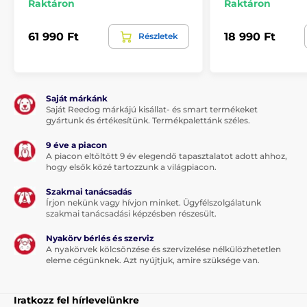
Raktáron
Raktáron
1x tesztdióda
1x útmutató
61 990 Ft
18 990 Ft
Részletek
Megjegyzés: A kép csak illusztráció.
Saját márkánk
A műszaki specifikációk előzetes értesítés nélkül
Saját Reedog márkájú kisállat- és smart termékeket
változhatnak. A képek csak illusztrációk.
gyártunk és értékesítünk. Termékpalettánk széles.
9 éve a piacon
A piacon eltöltött 9 év elegendő tapasztalatot adott ahhoz,
A termék a következő kategóriákba sorolt
hogy elsők közé tartozzunk a világpiacon.
Kiképző nyakörvek
601 - 1000 méter
Szakmai tanácsadás
Írjon nekünk vagy hívjon minket. Ügyfélszolgálatunk
Elektromos
Vibrációs
szakmai tanácsadási képzésben részesült.
Hangjelzéses
Cseppálló
Nyakörv bérlés és szerviz
A nyakörvek kölcsönzése és szervizelése nélkülözhetetlen
Kistestű kutyáknak
eleme cégünknek. Azt nyújtjuk, amire szüksége van.
Közepes testű kutyáknak
Iratkozz fel hírlevelünkre