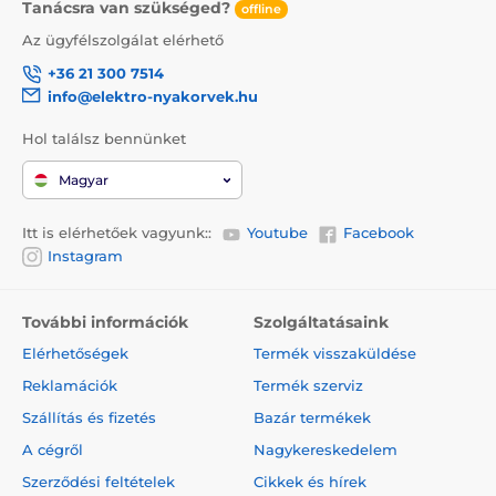
Tanácsra van szükséged?
offline
Az ügyfélszolgálat elérhető
+36 21 300 7514
info@elektro-nyakorvek.hu
Hol találsz bennünket
Magyar
Itt is elérhetőek vagyunk::
Youtube
Facebook
Instagram
További információk
Szolgáltatásaink
Elérhetőségek
Termék visszaküldése
Reklamációk
Termék szerviz
Szállítás és fizetés
Bazár termékek
A cégről
Nagykereskedelem
Szerződési feltételek
Cikkek és hírek