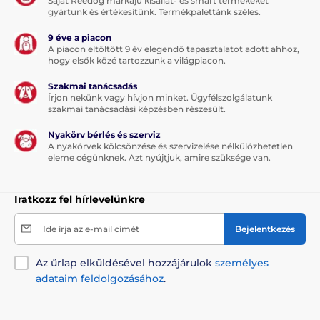
Saját Reedog márkájú kisállat- és smart termékeket
gyártunk és értékesítünk. Termékpalettánk széles.
9 éve a piacon
A piacon eltöltött 9 év elegendő tapasztalatot adott ahhoz,
hogy elsők közé tartozzunk a világpiacon.
Szakmai tanácsadás
Írjon nekünk vagy hívjon minket. Ügyfélszolgálatunk
szakmai tanácsadási képzésben részesült.
Nyakörv bérlés és szerviz
A nyakörvek kölcsönzése és szervizelése nélkülözhetetlen
eleme cégünknek. Azt nyújtjuk, amire szüksége van.
Iratkozz fel hírlevelünkre
Ide írja az e-mail címét
Bejelentkezés
Az űrlap elküldésével hozzájárulok
személyes
adataim feldolgozásához
.