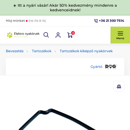
☀️ Itt a nyári vásár! Akár 50% kedvezmény mindenre a
kedvenceidnek!
+36 21 300 7514
Hívj minket
(Hé-Pé 8-16)
0
Menü
Bevezetés
Tartozékok
Tartozékok kiképző nyakörvek
Gyártó