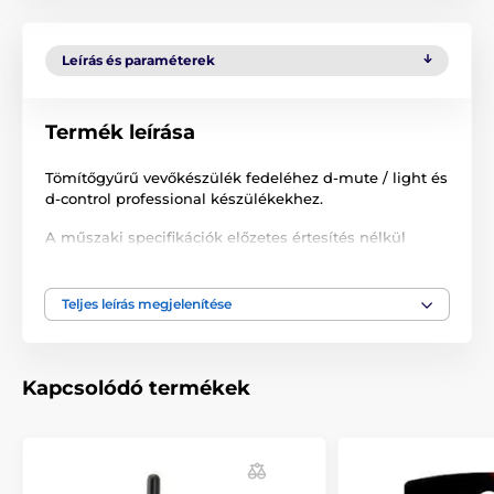
Leírás és paraméterek
Termék leírása
Tömítőgyűrű vevőkészülék fedeléhez d-mute / light és
d-control professional készülékekhez.
A műszaki specifikációk előzetes értesítés nélkül
változhatnak. A képek csak illusztrációk.
Teljes leírás megjelenítése
A termék a következő kategóriákba sorolt
Tartozékok kiképző nyakörvek
Kapcsolódó termékek
Kiegészítők
Tartozékok ugatásgátló nyakörvek
Kiegészítők