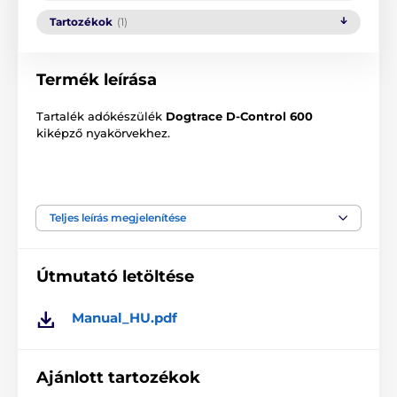
Tartozékok
(1)
Termék leírása
Tartalék adókészülék
Dogtrace D-Control 600
kiképző nyakörvekhez.
A termék előnyei:
Teljes leírás megjelenítése
Hangjelzés + 30 impulzus szint
Booster az azonnali impulzusnöveléshez
Útmutató letöltése
Külön gomb minden funkcióhoz
Az akkumulátor hosszú élettartama - akár 12 hónap
Manual_HU.pdf
is lehet
Háttérvilágítású LCD kijelző
Akár 2 kutya képzése
Ajánlott tartozékok