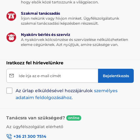
hogy elsők közé tartozzunk a világpiacon.
Szakmai tanácsadás
Írjon nekünk vagy hívjon minket. Ügyfélszolgálatunk
szakmai tanácsadási képzésben részesült.
Nyakörv bérlés és szerviz
A nyakörvek kölcsönzése és szervizelése nélkülözhetetlen
eleme cégünknek. Azt nyújtjuk, amire szüksége van.
Iratkozz fel hírlevelünkre
Ide írja az e-mail címét
Bejelentkezés
Az űrlap elküldésével hozzájárulok
személyes
adataim feldolgozásához
.
Tanácsra van szükséged?
online
Az ügyfélszolgálat elérhető
+36 21 300 7514