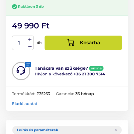
Raktáron 3 db
49 990 Ft
Kosárba
db
Tanácsra van szüksége?
online
Hívjon a következő
+36 21 300 7514
Termékkód:
P35263
Garancia:
36 hónap
Eladó adatai
Leírás és paraméterek