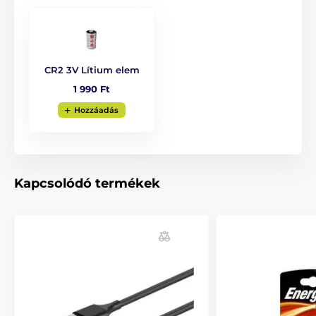
A termék hátrányai:
nincs
CR2 3V Lítium elem
1 990 Ft
A csomag tartalma:
Hozzáadás
Adókészülék Dogtrace D-Control 600
CR2 3V elem
Nyakba akasztható zsinór
Kapcsolódó termékek
Megjegyzés: A kép csak illusztráció.
A műszaki specifikációk előzetes értesítés nélkül
változhatnak. A képek csak illusztrációk.
A termék a következő kategóriákba sorolt