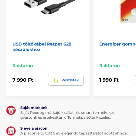
Tartozékok kiképző nyakörvek
Adókészülék
Dogtrace
USB töltőkábel Patpet 628
Energizer gomb
készülékhez
Raktáron
Raktáron
7 990 Ft
1 990 Ft
Részletek
Saját márkánk
Saját Reedog márkájú kisállat- és smart termékeket
gyártunk és értékesítünk. Termékpalettánk széles.
9 éve a piacon
A piacon eltöltött 9 év elegendő tapasztalatot adott ahhoz,