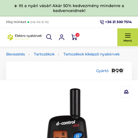
☀️ Itt a nyári vásár! Akár 50% kedvezmény mindenre a
kedvenceidnek!
+36 21 300 7514
Hívj minket
(Hé-Pé 8-16)
0
Menü
Bevezetés
Tartozékok
Tartozékok kiképző nyakörvek
Gyártó