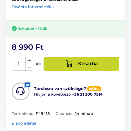
További információk ›
Raktáron > 10 db
8 990 Ft
Kosárba
db
Tanácsra van szüksége?
offline
Hívjon a következő
+36 21 300 7514
Termékkód:
P49418
Garancia:
24 hónap
Eladó adatai