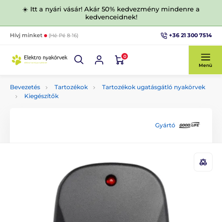
☀️ Itt a nyári vásár! Akár 50% kedvezmény mindenre a
kedvenceidnek!
+36 21 300 7514
Hívj minket
(Hé-Pé 8-16)
0
Menü
Bevezetés
Tartozékok
Tartozékok ugatásgátló nyakörvek
Kiegészítők
Gyártó