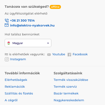
Tanácsra van szükséged?
offline
Az ügyfélszolgálat elérhető
+36 21 300 7514
info@elektro-nyakorvek.hu
Hol találsz bennünket
Magyar
Itt is elérhetőek vagyunk::
Youtube
Facebook
Instagram
További információk
Szolgáltatásaink
Elérhetőségek
Termék visszaküldése
Reklamációk
Termék szerviz
Szállítás és fizetés
Bazár termékek
A cégről
Nagykereskedelem