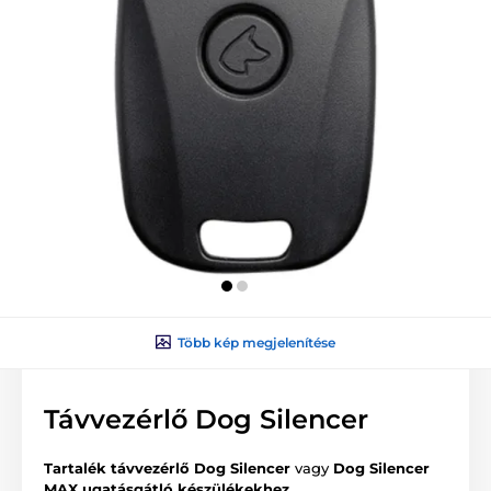
Több kép megjelenítése
Távvezérlő Dog Silencer
Tartalék távvezérlő Dog Silencer
vagy
Dog Silencer
MAX ugatásgátló készülékekhez.