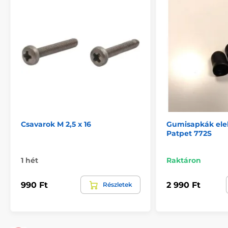
A termék a következő kategóriákba sorolt
Tartozékok ugatásgátló nyakörvek
Kiegészítők
Csavarok M 2,5 x 16
Gumisapkák ele
Patpet 772S
1 hét
Raktáron
990 Ft
2 990 Ft
Részletek