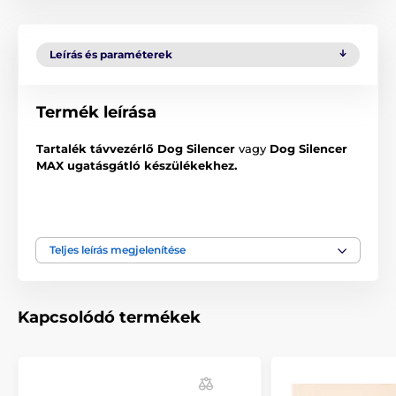
Leírás és paraméterek
Termék leírása
Tartalék távvezérlő Dog Silencer
vagy
Dog Silencer
MAX ugatásgátló készülékekhez.
A csomag tartalma:
Teljes leírás megjelenítése
Távvezérlő
Kapcsolódó termékek
Megjegyzés: A kép csak illusztráció.
A műszaki specifikációk előzetes értesítés nélkül
változhatnak. A képek csak illusztrációk.