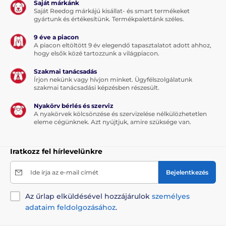
Saját márkánk
Saját Reedog márkájú kisállat- és smart termékeket
gyártunk és értékesítünk. Termékpalettánk széles.
9 éve a piacon
A piacon eltöltött 9 év elegendő tapasztalatot adott ahhoz,
hogy elsők közé tartozzunk a világpiacon.
Szakmai tanácsadás
Írjon nekünk vagy hívjon minket. Ügyfélszolgálatunk
szakmai tanácsadási képzésben részesült.
Nyakörv bérlés és szerviz
A nyakörvek kölcsönzése és szervizelése nélkülözhetetlen
eleme cégünknek. Azt nyújtjuk, amire szüksége van.
Iratkozz fel hírlevelünkre
Ide írja az e-mail címét
Bejelentkezés
Az űrlap elküldésével hozzájárulok
személyes
adataim feldolgozásához
.