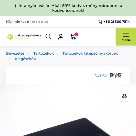
☀️ Itt a nyári vásár! Akár 50% kedvezmény mindenre a
kedvenceidnek!
+36 21 300 7514
Hívj minket
(Hé-Pé 8-16)
0
Menü
Bevezetés
Tartozékok
Tartozékok kiképző nyakörvek
Kiegészítők
Gyártó