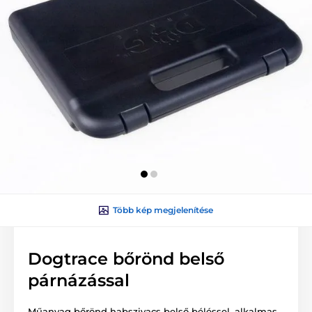
Több kép megjelenítése
Dogtrace bőrönd belső
párnázással
Műanyag bőrönd habszivacs belső béléssel, alkalmas