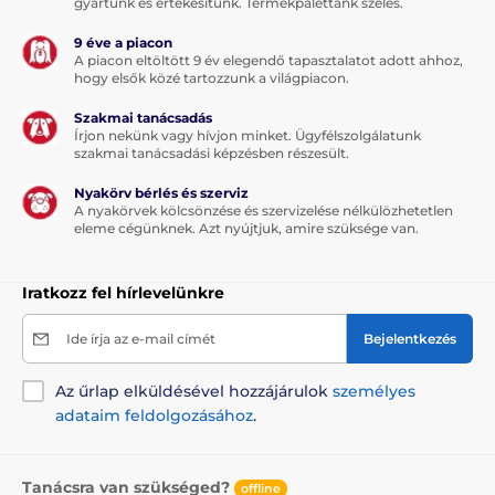
gyártunk és értékesítünk. Termékpalettánk széles.
9 éve a piacon
A piacon eltöltött 9 év elegendő tapasztalatot adott ahhoz,
hogy elsők közé tartozzunk a világpiacon.
Szakmai tanácsadás
Írjon nekünk vagy hívjon minket. Ügyfélszolgálatunk
szakmai tanácsadási képzésben részesült.
Nyakörv bérlés és szerviz
A nyakörvek kölcsönzése és szervizelése nélkülözhetetlen
eleme cégünknek. Azt nyújtjuk, amire szüksége van.
Iratkozz fel hírlevelünkre
Ide írja az e-mail címét
Bejelentkezés
Az űrlap elküldésével hozzájárulok
személyes
adataim feldolgozásához
.
Tanácsra van szükséged?
offline