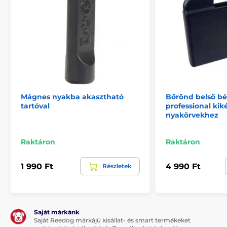
Mágnes nyakba akasztható
Bőrönd belső bél
tartóval
professional kik
nyakörvekhez
Raktáron
Raktáron
1 990 Ft
4 990 Ft
Részletek
Saját márkánk
Saját Reedog márkájú kisállat- és smart termékeket