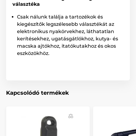
választéka
Tartozékok kiképző nyakörvek
Kiegészítők
Csak nálunk találja a tartozékok és
kiegészítők legszélesebb választékát az
elektronikus nyakörvekhez, láthatatlan
kerítésekhez, ugatásgátlókhoz, kutya- és
macska ajtókhoz, itatókutakhoz és okos
eszközökhöz.
Kapcsolódó termékek