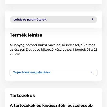
Leírás és paraméterek
Termék leírása
Műanyag bőrönd habszivacs belső béléssel, alkalmas
az összes Dogtrace kiképző készlethez. Méretei: 29 x 25
x 6 cm.
(Kérjük, a megjegyzésben tüntesse fel, hogy melyik
nyakörv modellhez van szüksége a tokra, hogy a belső
töltet a megfelelő legyen).
Teljes leírás megjelenítése
A műszaki specifikációk előzetes értesítés nélkül
változhatnak. A képek csak illusztrációk.
Tartozékok
A termék a következő kategóriákba sorolt
A tartozékok és kiegészítők legszélesebb