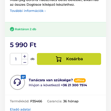
az összes Dogtrace kiképző készlethez.
További információk ›
Raktáron 2 db
5 990 Ft
Kosárba
db
Tanácsra van szüksége?
offline
Hívjon a következő
+36 21 300 7514
Termékkód:
P35466
Garancia:
36 hónap
Eladó adatai