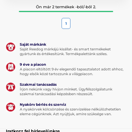
Ön már 2 termékek -ból/-ből 2.
1
Saját márkánk
Saját Reedog márkájú kisállat- és smart termékeket
gyártunk és értékesítünk. Termékpalettánk széles.
9 éve a piacon
A piacon eltöltött 9 év elegendő tapasztalatot adott ahhoz,
hogy elsők közé tartozzunk a világpiacon.
Szakmai tanácsadás
Írjon nekünk vagy hívjon minket. Ügyfélszolgálatunk
szakmai tanácsadási képzésben részesült.
Nyakörv bérlés és szerviz
A nyakörvek kölcsönzése és szervizelése nélkülözhetetlen
eleme cégünknek. Azt nyújtjuk, amire szüksége van.
Iratkozz fel hírlevelünkre