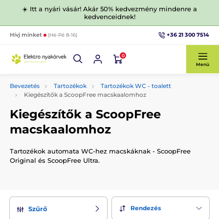
☀️ Itt a nyári vásár! Akár 50% kedvezmény mindenre a
kedvenceidnek!
+36 21 300 7514
Hívj minket
(Hé-Pé 8-16)
0
Menü
Bevezetés
Tartozékok
Tartozékok WC - toalett
Kiegészítők a ScoopFree macskaalomhoz
Kiegészítők a ScoopFree
macskaalomhoz
Tartozékok automata WC-hez macskáknak - ScoopFree
Original és ScoopFree Ultra.
Rendezés
Szűrő