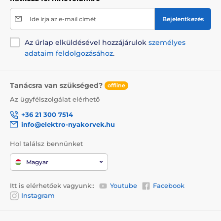
Ide írja az e-mail címét
Bejelentkezés
Az űrlap elküldésével hozzájárulok
személyes
adataim feldolgozásához
.
Tanácsra van szükséged?
offline
Az ügyfélszolgálat elérhető
+36 21 300 7514
info@elektro-nyakorvek.hu
Hol találsz bennünket
Magyar
Itt is elérhetőek vagyunk::
Youtube
Facebook
Instagram