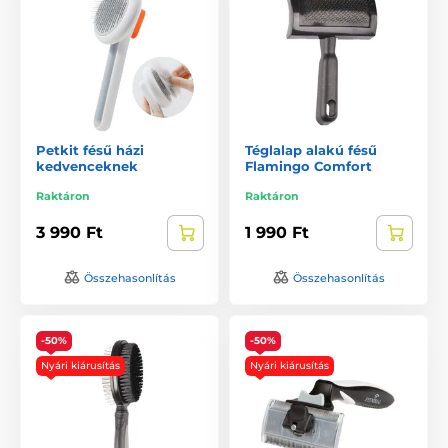
Petkit fésű házi
Téglalap alakú fésű
kedvenceknek
Flamingo Comfort
Raktáron
Raktáron
3 990 Ft
1 990 Ft
Összehasonlítás
Összehasonlítás
-50%
-50%
Nyári kiárusítás
Nyári kiárusítás