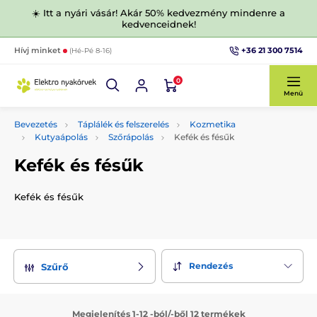
☀️ Itt a nyári vásár! Akár 50% kedvezmény mindenre a
kedvenceidnek!
+36 21 300 7514
Hívj minket
(Hé-Pé 8-16)
0
Menü
Bevezetés
Táplálék és felszerelés
Kozmetika
Kutyaápolás
Szőrápolás
Kefék és fésűk
Kefék és fésűk
Kefék és fésűk
Rendezés
Szűrő
Megjelenítés 1-12 -ból/-ből 12 termékek