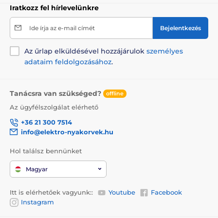
Iratkozz fel hírlevelünkre
Ide írja az e-mail címét
Bejelentkezés
Az űrlap elküldésével hozzájárulok
személyes
adataim feldolgozásához
.
Tanácsra van szükséged?
offline
Az ügyfélszolgálat elérhető
+36 21 300 7514
info@elektro-nyakorvek.hu
Hol találsz bennünket
Magyar
Itt is elérhetőek vagyunk::
Youtube
Facebook
Instagram