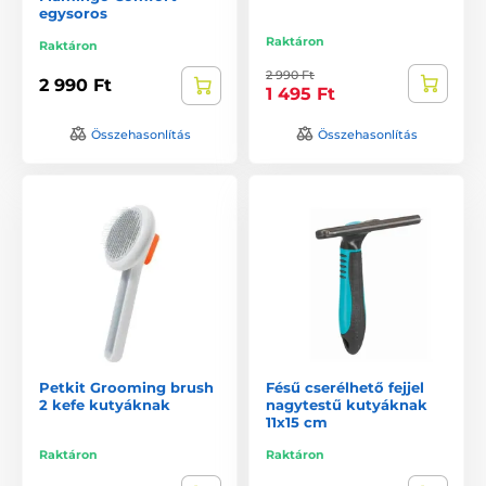
egysoros
Raktáron
Raktáron
2 990 Ft
2 990 Ft
1 495 Ft
Összehasonlítás
Összehasonlítás
Petkit Grooming brush
Fésű cserélhető fejjel
2 kefe kutyáknak
nagytestű kutyáknak
11x15 cm
Raktáron
Raktáron