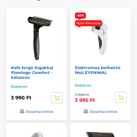
-50%
Nyári kiárusítás
Kefe forgó fogakkal
Elektromos bolhairtó
Flamingo Comfort -
fésű EYENIMAL
kétsoros
Raktáron
Raktáron
7 990 Ft
3 990 Ft
3 995 Ft
Összehasonlítás
Összehasonlítás