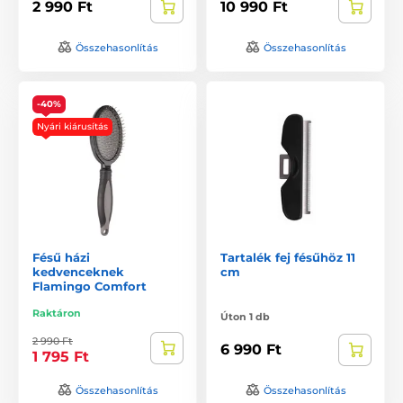
2 990 Ft
10 990 Ft
Összehasonlítás
Összehasonlítás
-40%
Nyári kiárusítás
Fésű házi
Tartalék fej fésűhöz 11
kedvenceknek
cm
Flamingo Comfort
Raktáron
Úton 1 db
2 990 Ft
6 990 Ft
1 795 Ft
Összehasonlítás
Összehasonlítás