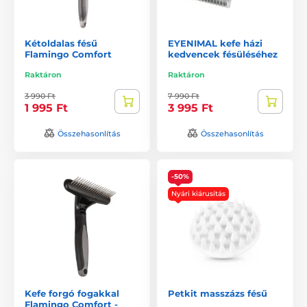
Kétoldalas fésű
EYENIMAL kefe házi
Flamingo Comfort
kedvencek fésüléséhez
Raktáron
Raktáron
3 990 Ft
7 990 Ft
1 995 Ft
3 995 Ft
Összehasonlítás
Összehasonlítás
-50%
Nyári kiárusítás
Kefe forgó fogakkal
Petkit masszázs fésű
Flamingo Comfort -