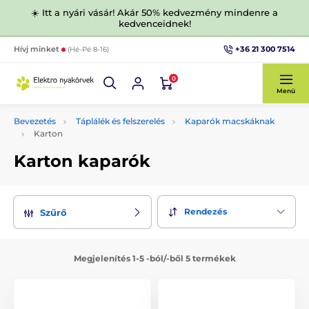
☀️ Itt a nyári vásár! Akár 50% kedvezmény mindenre a
kedvenceidnek!
+36 21 300 7514
Hívj minket
(Hé-Pé 8-16)
0
Menü
Bevezetés
Táplálék és felszerelés
Kaparók macskáknak
Karton
Karton kaparók
Rendezés
Szűrő
Megjelenítés 1-5 -ból/-ből 5 termékek