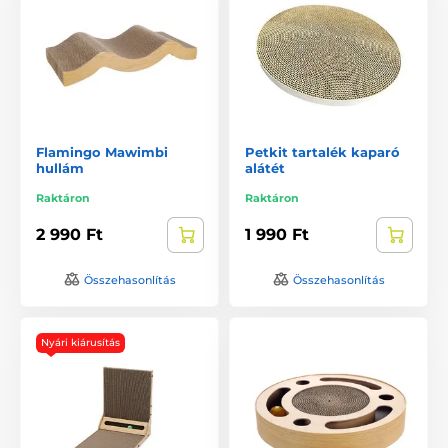
Flamingo Mawimbi
Petkit tartalék kaparó
hullám
alátét
Raktáron
Raktáron
2 990 Ft
1 990 Ft
Összehasonlítás
Összehasonlítás
Nyári kiárusítás