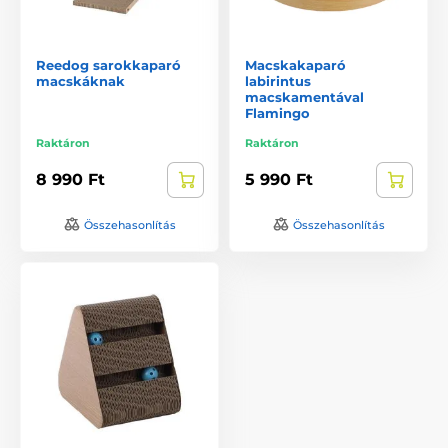
Reedog sarokkaparó
Macskakaparó
macskáknak
labirintus
macskamentával
Flamingo
Raktáron
Raktáron
8 990 Ft
5 990 Ft
Összehasonlítás
Összehasonlítás