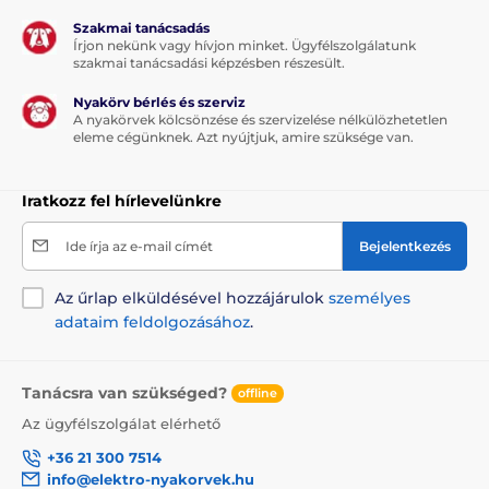
Szakmai tanácsadás
Írjon nekünk vagy hívjon minket. Ügyfélszolgálatunk
szakmai tanácsadási képzésben részesült.
Nyakörv bérlés és szerviz
A nyakörvek kölcsönzése és szervizelése nélkülözhetetlen
eleme cégünknek. Azt nyújtjuk, amire szüksége van.
Iratkozz fel hírlevelünkre
Ide írja az e-mail címét
Bejelentkezés
Az űrlap elküldésével hozzájárulok
személyes
adataim feldolgozásához
.
Tanácsra van szükséged?
offline
Az ügyfélszolgálat elérhető
+36 21 300 7514
info@elektro-nyakorvek.hu