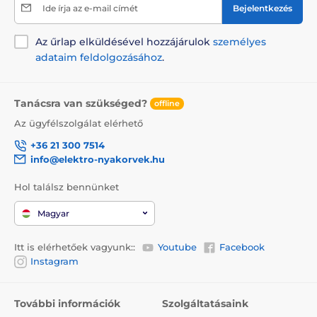
Ide írja az e-mail címét
Bejelentkezés
Az űrlap elküldésével hozzájárulok
személyes
adataim feldolgozásához
.
Tanácsra van szükséged?
offline
Az ügyfélszolgálat elérhető
+36 21 300 7514
info@elektro-nyakorvek.hu
Hol találsz bennünket
Magyar
Itt is elérhetőek vagyunk::
Youtube
Facebook
Instagram
További információk
Szolgáltatásaink