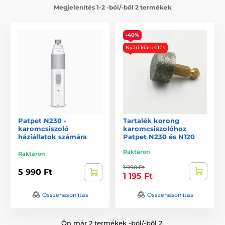
Megjelenítés 1-2 -ból/-ből 2 termékek
-40%
Nyári kiárusítás
Patpet N230 -
Tartalék korong
karomcsiszoló
karomcsiszolóhoz
háziállatok számára
Patpet N230 és N120
Raktáron
Raktáron
1 990 Ft
5 990 Ft
1 195 Ft
Összehasonlítás
Összehasonlítás
Ön már 2 termékek -ból/-ből 2.