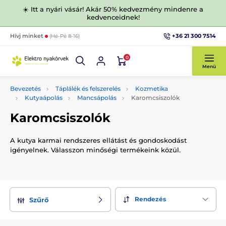
☀️ Itt a nyári vásár! Akár 50% kedvezmény mindenre a
kedvenceidnek!
+36 21 300 7514
Hívj minket
(Hé-Pé 8-16)
0
Menü
Bevezetés
Táplálék és felszerelés
Kozmetika
Kutyaápolás
Mancsápolás
Karomcsiszolók
Karomcsiszolók
A kutya karmai rendszeres ellátást és gondoskodást
igényelnek. Válasszon minőségi termékeink közül.
Rendezés
Szűrő