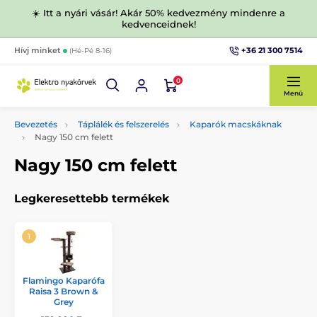
☀️ Itt a nyári vásár! Akár 50% kedvezmény mindenre a
kedvenceidnek!
+36 21 300 7514
Hívj minket
(Hé-Pé 8-16)
0
Menü
Bevezetés
Táplálék és felszerelés
Kaparók macskáknak
Nagy 150 cm felett
Nagy 150 cm felett
Legkeresettebb termékek
Flamingo Kaparófa
Raisa 3 Brown &
Grey