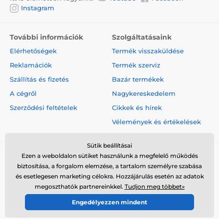
Instagram
További információk
Szolgáltatásaink
Elérhetőségek
Termék visszaküldése
Reklamációk
Termék szerviz
Szállítás és fizetés
Bazár termékek
A cégről
Nagykereskedelem
Szerződési feltételek
Cikkek és hírek
Vélemények és értékelések
Sütik beállításai
Ezen a weboldalon sütiket használunk a megfelelő működés
biztosítása, a forgalom elemzése, a tartalom személyre szabása
és esetlegesen marketing célokra. Hozzájárulás esetén az adatok
megoszthatók partnereinkkel.
Tudjon meg többet»
© 2026 www.elektro-nyakorvek.hu ⦁ Webshop szolgáltatónk a
Engedélyezzen mindent
SIMPLIA.cz