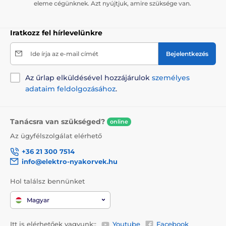
eleme cégünknek. Azt nyújtjuk, amire szüksége van.
Iratkozz fel hírlevelünkre
Ide írja az e-mail címét
Bejelentkezés
Az űrlap elküldésével hozzájárulok
személyes
adataim feldolgozásához
.
Tanácsra van szükséged?
online
Az ügyfélszolgálat elérhető
+36 21 300 7514
info@elektro-nyakorvek.hu
Hol találsz bennünket
Magyar
Itt is elérhetőek vagyunk::
Youtube
Facebook