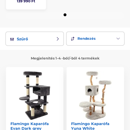
139 990 Ft
Rendezés
Szűrő
Megjelenítés 1-4 -ból/-ből 4 termékek
Flamingo Kaparófa
Flamingo Kaparófa
Evan Dark grey
Yuna White