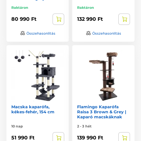
Raktáron
Raktáron
80 990 Ft
132 990 Ft
Összehasonlítás
Összehasonlítás
Macska kaparófa,
Flamingo Kaparófa
kékes-fehér, 154 cm
Raisa 3 Brown & Grey |
Kaparó macskáknak
10 nap
2 - 3 hét
51 990 Ft
139 990 Ft