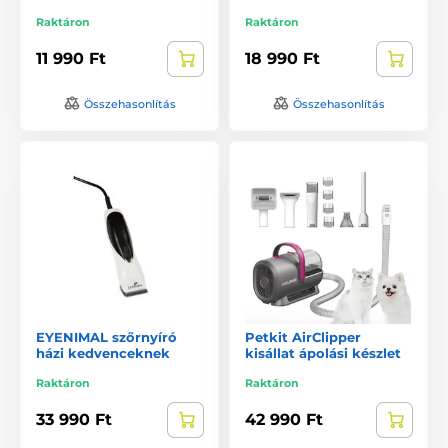
Raktáron
Raktáron
11 990 Ft
18 990 Ft
Összehasonlítás
Összehasonlítás
EYENIMAL szőrnyíró
Petkit AirClipper
házi kedvenceknek
kisállat ápolási készlet
Raktáron
Raktáron
33 990 Ft
42 990 Ft