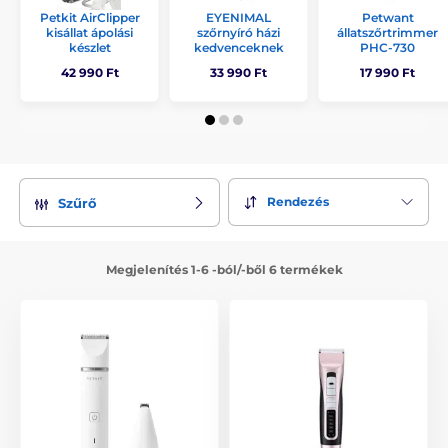
Petkit AirClipper
EYENIMAL
Petwant
kisállat ápolási
szőrnyíró házi
állatszőrtrimmer
készlet
kedvenceknek
PHC-730
42 990 Ft
33 990 Ft
17 990 Ft
Rendezés
Szűrő
Megjelenítés 1-6 -ból/-ből 6 termékek