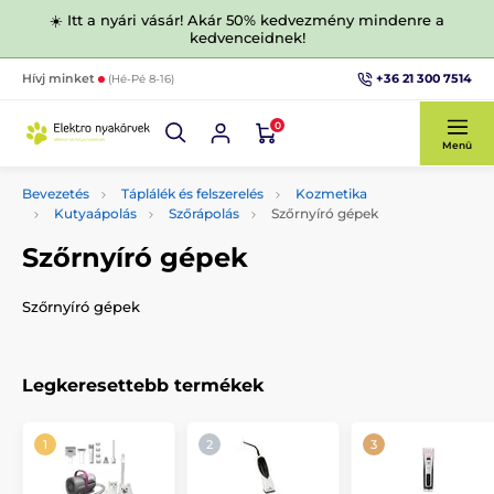
☀️ Itt a nyári vásár! Akár 50% kedvezmény mindenre a
kedvenceidnek!
+36 21 300 7514
Hívj minket
(Hé-Pé 8-16)
0
Menü
Bevezetés
Táplálék és felszerelés
Kozmetika
Kutyaápolás
Szőrápolás
Szőrnyíró gépek
Szőrnyíró gépek
Szőrnyíró gépek
Legkeresettebb termékek