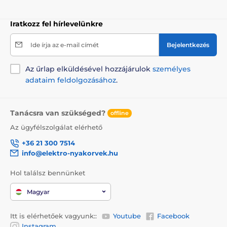
Iratkozz fel hírlevelünkre
Ide írja az e-mail címét
Bejelentkezés
Az űrlap elküldésével hozzájárulok
személyes
adataim feldolgozásához
.
Tanácsra van szükséged?
offline
Az ügyfélszolgálat elérhető
+36 21 300 7514
info@elektro-nyakorvek.hu
Hol találsz bennünket
Magyar
Itt is elérhetőek vagyunk::
Youtube
Facebook
Instagram