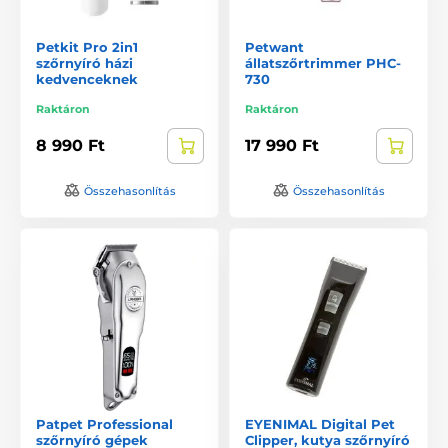
Petkit Pro 2in1
Petwant
szőrnyíró házi
állatszőrtrimmer PHC-
kedvenceknek
730
Raktáron
Raktáron
8 990 Ft
17 990 Ft
Összehasonlítás
Összehasonlítás
Patpet Professional
EYENIMAL Digital Pet
szőrnyíró gépek
Clipper, kutya szőrnyíró