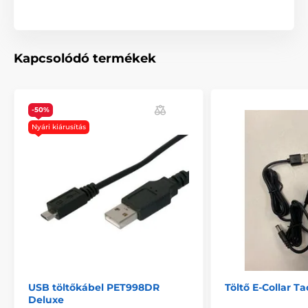
Kapcsolódó termékek
-50%
Nyári kiárusítás
USB töltőkábel PET998DR
Töltő E-Collar T
Deluxe