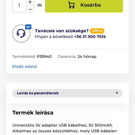
Kosárba
db
Tanácsra van szüksége?
offline
Hívjon a következő
+36 21 300 7514
Termékkód:
P39940
Garancia:
24 hónap
Eladó adatai
Leírás és paraméterek
Termék leírása
Univerzális 5V adapter USB kábelhez, 5V 500mAh.
Alkalmas az összes készülékhez, mely USB kábelen