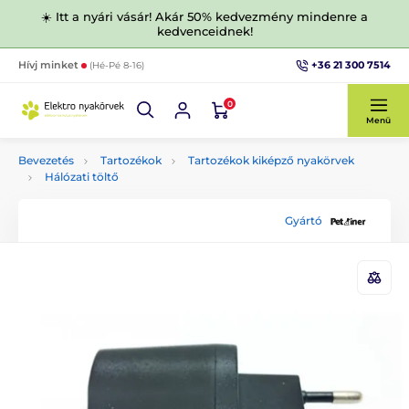
☀️ Itt a nyári vásár! Akár 50% kedvezmény mindenre a
kedvenceidnek!
+36 21 300 7514
Hívj minket
(Hé-Pé 8-16)
0
Menü
Bevezetés
Tartozékok
Tartozékok kiképző nyakörvek
Hálózati töltő
Gyártó