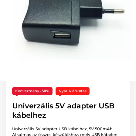
Kedvezmény
-50%
Nyári kiárusítás
Univerzális 5V adapter USB
kábelhez
Univerzális 5V adapter USB kábelhez, 5V 500mAh.
Alkalmas az összes készülékhez, mely USB kábelen