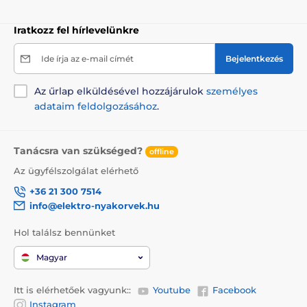
Iratkozz fel hírlevelünkre
Ide írja az e-mail címét
Bejelentkezés
Az űrlap elküldésével hozzájárulok
személyes
adataim feldolgozásához
.
Tanácsra van szükséged?
offline
Az ügyfélszolgálat elérhető
+36 21 300 7514
info@elektro-nyakorvek.hu
Hol találsz bennünket
Magyar
Itt is elérhetőek vagyunk::
Youtube
Facebook
Instagram