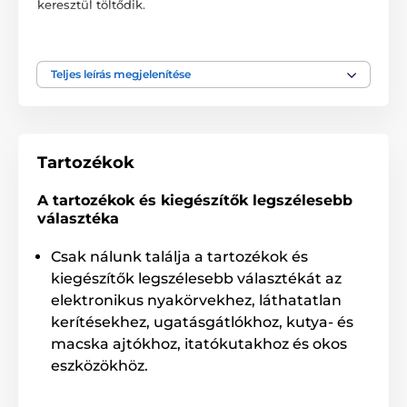
keresztül töltődik.
A műszaki specifikációk előzetes értesítés nélkül
változhatnak. A képek csak illusztrációk.
Teljes leírás megjelenítése
A termék a következő kategóriákba sorolt
Tartozékok kiképző nyakörvek
Tartozékok
Hálózati töltő
A tartozékok és kiegészítők legszélesebb
Tartozékok ugatásgátló nyakörvek
választéka
Hálózati töltő
Tartozékok kerítéshez
Csak nálunk találja a tartozékok és
kiegészítők legszélesebb választékát az
Hálózati töltő
% Tartozékok
elektronikus nyakörvekhez, láthatatlan
kerítésekhez, ugatásgátlókhoz, kutya- és
macska ajtókhoz, itatókutakhoz és okos
eszközökhöz.