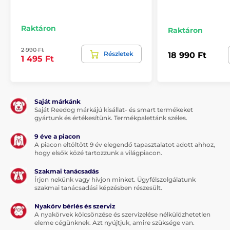
Raktáron
Raktáron
2 990 Ft
Részletek
18 990 Ft
1 495 Ft
Saját márkánk
Saját Reedog márkájú kisállat- és smart termékeket
gyártunk és értékesítünk. Termékpalettánk széles.
9 éve a piacon
A piacon eltöltött 9 év elegendő tapasztalatot adott ahhoz,
hogy elsők közé tartozzunk a világpiacon.
Szakmai tanácsadás
Írjon nekünk vagy hívjon minket. Ügyfélszolgálatunk
szakmai tanácsadási képzésben részesült.
Nyakörv bérlés és szerviz
A nyakörvek kölcsönzése és szervizelése nélkülözhetetlen
eleme cégünknek. Azt nyújtjuk, amire szüksége van.