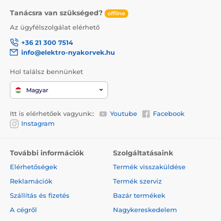
Tanácsra van szükséged?
offline
Az ügyfélszolgálat elérhető
+36 21 300 7514
info@elektro-nyakorvek.hu
Hol találsz bennünket
Magyar
Itt is elérhetőek vagyunk::
Youtube
Facebook
Instagram
További információk
Szolgáltatásaink
Elérhetőségek
Termék visszaküldése
Reklamációk
Termék szerviz
Szállítás és fizetés
Bazár termékek
A cégről
Nagykereskedelem