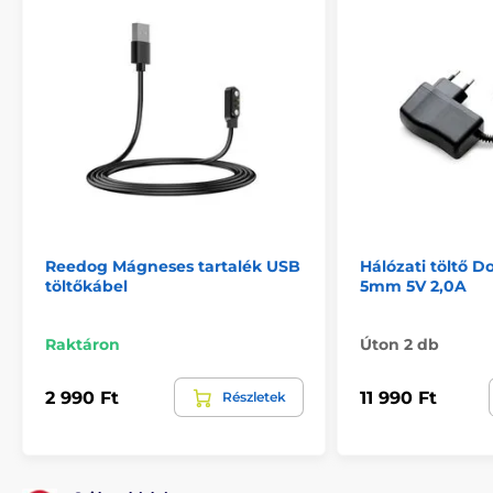
Reedog Mágneses tartalék USB
Hálózati töltő D
töltőkábel
5mm 5V 2,0A
Raktáron
Úton 2 db
2 990 Ft
11 990 Ft
Részletek