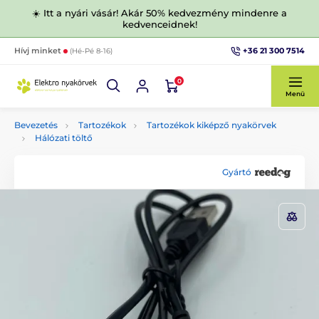
☀️ Itt a nyári vásár! Akár 50% kedvezmény mindenre a
kedvenceidnek!
+36 21 300 7514
Hívj minket
(Hé-Pé 8-16)
0
Menü
Bevezetés
Tartozékok
Tartozékok kiképző nyakörvek
Hálózati töltő
Gyártó