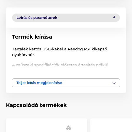
Leírás és paraméterek
Termék leírása
Tartalék kettős USB-kábel a Reedog RS1 kiképző
nyakörvhöz.
A műszaki specifikációk előzetes értesítés nélkül
változhatnak. A képek csak illusztrációk.
Teljes leírás megjelenítése
A termék a következő kategóriákba sorolt
Tartozékok kiképző nyakörvek
Kapcsolódó termékek
Hálózati töltő