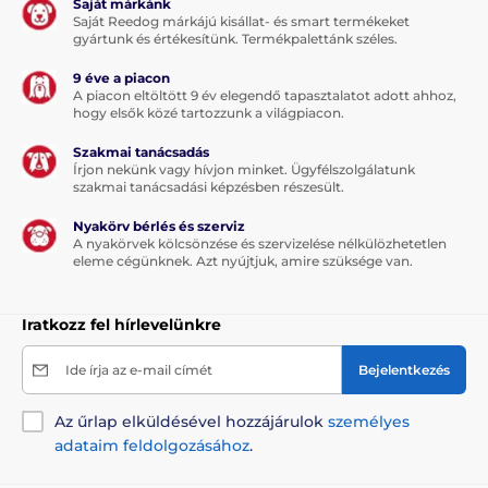
Saját márkánk
Saját Reedog márkájú kisállat- és smart termékeket
gyártunk és értékesítünk. Termékpalettánk széles.
9 éve a piacon
A piacon eltöltött 9 év elegendő tapasztalatot adott ahhoz,
hogy elsők közé tartozzunk a világpiacon.
Szakmai tanácsadás
Írjon nekünk vagy hívjon minket. Ügyfélszolgálatunk
szakmai tanácsadási képzésben részesült.
Nyakörv bérlés és szerviz
A nyakörvek kölcsönzése és szervizelése nélkülözhetetlen
eleme cégünknek. Azt nyújtjuk, amire szüksége van.
Iratkozz fel hírlevelünkre
Ide írja az e-mail címét
Bejelentkezés
Az űrlap elküldésével hozzájárulok
személyes
adataim feldolgozásához
.