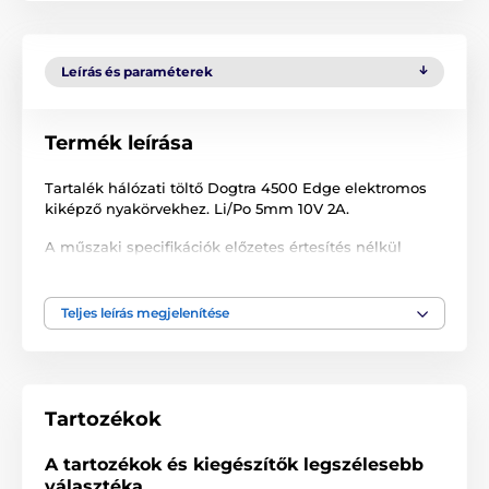
Leírás és paraméterek
Termék leírása
Tartalék hálózati töltő Dogtra 4500 Edge elektromos
kiképző nyakörvekhez. Li/Po 5mm 10V 2A.
A műszaki specifikációk előzetes értesítés nélkül
változhatnak. A képek csak illusztrációk.
Teljes leírás megjelenítése
A termék a következő kategóriákba sorolt
Tartozékok kiképző nyakörvek
Tartozékok
Hálózati töltő
A tartozékok és kiegészítők legszélesebb
választéka