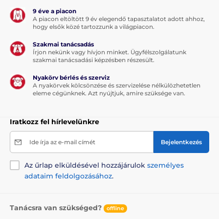
9 éve a piacon
A piacon eltöltött 9 év elegendő tapasztalatot adott ahhoz,
hogy elsők közé tartozzunk a világpiacon.
Szakmai tanácsadás
Írjon nekünk vagy hívjon minket. Ügyfélszolgálatunk
szakmai tanácsadási képzésben részesült.
Nyakörv bérlés és szerviz
A nyakörvek kölcsönzése és szervizelése nélkülözhetetlen
eleme cégünknek. Azt nyújtjuk, amire szüksége van.
Iratkozz fel hírlevelünkre
Ide írja az e-mail címét
Bejelentkezés
Az űrlap elküldésével hozzájárulok
személyes
adataim feldolgozásához
.
Tanácsra van szükséged?
offline