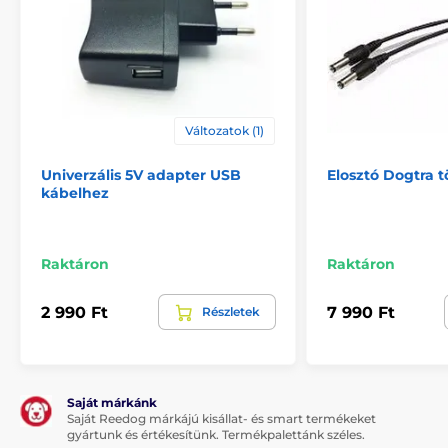
Változatok (1)
Univerzális 5V adapter USB
Elosztó Dogtra t
kábelhez
Raktáron
Raktáron
2 990 Ft
7 990 Ft
Részletek
Saját márkánk
Saját Reedog márkájú kisállat- és smart termékeket
gyártunk és értékesítünk. Termékpalettánk széles.