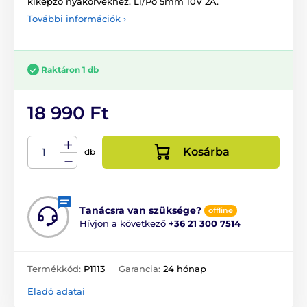
kiképző nyakörvekhez. Li/Po 5mm 10V 2A.
További információk ›
Raktáron 1 db
18 990 Ft
Kosárba
db
Tanácsra van szüksége?
offline
Hívjon a következő
+36 21 300 7514
Termékkód:
P1113
Garancia:
24 hónap
Eladó adatai