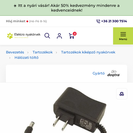
☀️ Itt a nyári vásár! Akár 50% kedvezmény mindenre a
kedvenceidnek!
+36 21 300 7514
Hívj minket
(Hé-Pé 8-16)
0
Menü
Bevezetés
Tartozékok
Tartozékok kiképző nyakörvek
Hálózati töltő
Gyártó