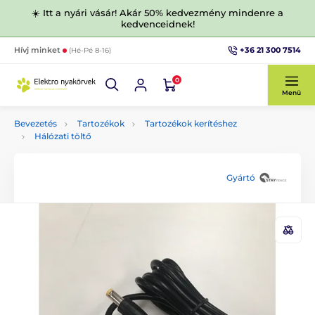
☀️ Itt a nyári vásár! Akár 50% kedvezmény mindenre a
kedvenceidnek!
+36 21 300 7514
Hívj minket
(Hé-Pé 8-16)
0
Menü
Bevezetés
Tartozékok
Tartozékok kerítéshez
Hálózati töltő
Gyártó