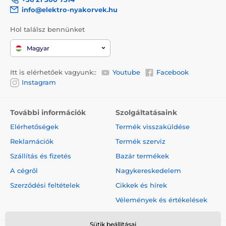
info@elektro-nyakorvek.hu
Hol találsz bennünket
Magyar
Itt is elérhetőek vagyunk::
Youtube
Facebook
Instagram
További információk
Szolgáltatásaink
Elérhetőségek
Termék visszaküldése
Reklamációk
Termék szerviz
Szállítás és fizetés
Bazár termékek
A cégről
Nagykereskedelem
Szerződési feltételek
Cikkek és hírek
Vélemények és értékelések
Sütik beállításai