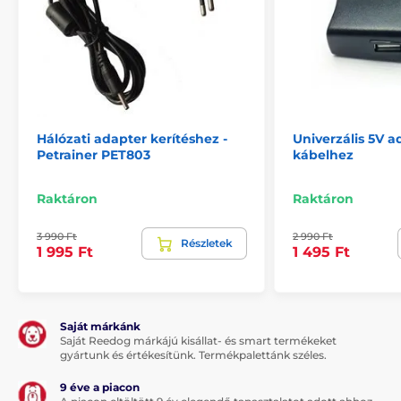
Hálózati adapter kerítéshez -
Univerzális 5V 
Petrainer PET803
kábelhez
Raktáron
Raktáron
3 990 Ft
2 990 Ft
Részletek
1 995 Ft
1 495 Ft
Saját márkánk
Saját Reedog márkájú kisállat- és smart termékeket
gyártunk és értékesítünk. Termékpalettánk széles.
9 éve a piacon