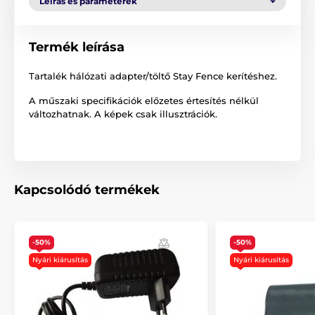
Leírás és paraméterek
Termék leírása
Tartalék hálózati adapter/töltő Stay Fence kerítéshez.
A műszaki specifikációk előzetes értesítés nélkül
változhatnak. A képek csak illusztrációk.
Kapcsolódó termékek
-50%
-50%
Nyári kiárusítás
Nyári kiárusítás