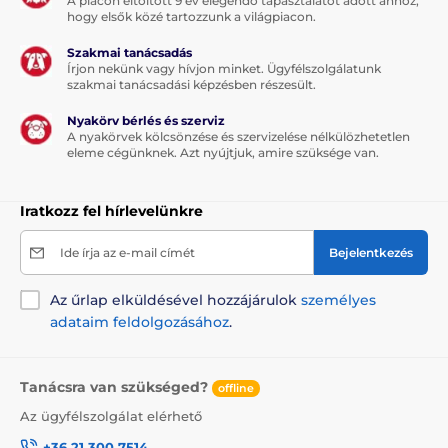
A piacon eltöltött 9 év elegendő tapasztalatot adott ahhoz,
hogy elsők közé tartozzunk a világpiacon.
Szakmai tanácsadás
Írjon nekünk vagy hívjon minket. Ügyfélszolgálatunk
szakmai tanácsadási képzésben részesült.
Nyakörv bérlés és szerviz
A nyakörvek kölcsönzése és szervizelése nélkülözhetetlen
eleme cégünknek. Azt nyújtjuk, amire szüksége van.
Iratkozz fel hírlevelünkre
Ide írja az e-mail címét
Bejelentkezés
Az űrlap elküldésével hozzájárulok
személyes
adataim feldolgozásához
.
Tanácsra van szükséged?
offline
Az ügyfélszolgálat elérhető
+36 21 300 7514