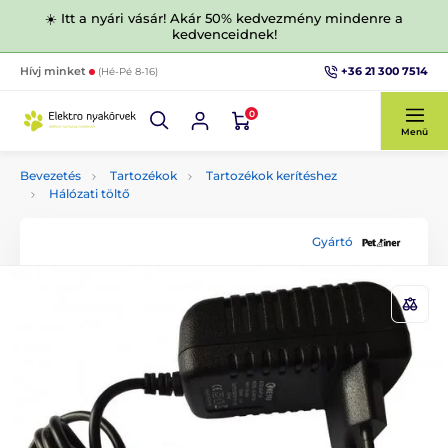
☀️ Itt a nyári vásár! Akár 50% kedvezmény mindenre a
kedvenceidnek!
+36 21 300 7514
Hívj minket
(Hé-Pé 8-16)
0
Menü
Bevezetés
Tartozékok
Tartozékok kerítéshez
Hálózati töltő
Gyártó