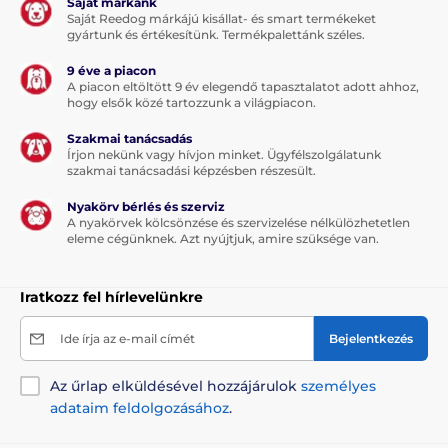
Saját márkánk
Saját Reedog márkájú kisállat- és smart termékeket
gyártunk és értékesítünk. Termékpalettánk széles.
9 éve a piacon
A piacon eltöltött 9 év elegendő tapasztalatot adott ahhoz,
hogy elsők közé tartozzunk a világpiacon.
Szakmai tanácsadás
Írjon nekünk vagy hívjon minket. Ügyfélszolgálatunk
szakmai tanácsadási képzésben részesült.
Nyakörv bérlés és szerviz
A nyakörvek kölcsönzése és szervizelése nélkülözhetetlen
eleme cégünknek. Azt nyújtjuk, amire szüksége van.
Iratkozz fel hírlevelünkre
Ide írja az e-mail címét
Bejelentkezés
Az űrlap elküldésével hozzájárulok
személyes
adataim feldolgozásához
.