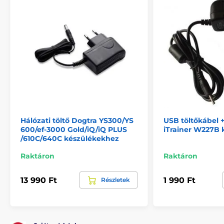
Hálózati töltő Dogtra YS300/YS
USB töltőkábel 
600/ef‐3000 Gold/iQ/iQ PLUS
iTrainer W227B 
/610C/640C készülékekhez
Raktáron
Raktáron
13 990 Ft
1 990 Ft
Részletek