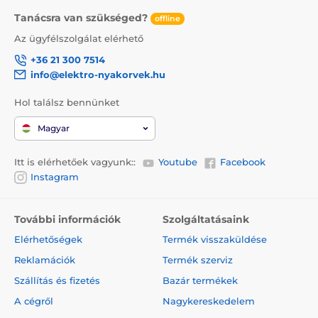
Tanácsra van szükséged?
offline
Az ügyfélszolgálat elérhető
+36 21 300 7514
info@elektro-nyakorvek.hu
Hol találsz bennünket
Magyar
Itt is elérhetőek vagyunk::
Youtube
Facebook
Instagram
További információk
Szolgáltatásaink
Elérhetőségek
Termék visszaküldése
Reklamációk
Termék szerviz
Szállítás és fizetés
Bazár termékek
A cégről
Nagykereskedelem