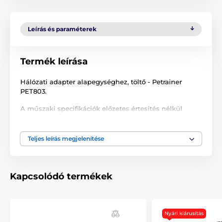
Leírás és paraméterek
Termék leírása
Hálózati adapter alapegységhez, töltő - Petrainer
PET803.
A műszaki specifikációk előzetes értesítés nélkül
változhatnak. A képek csak illusztrációk.
Teljes leírás megjelenítése
A termék a következő kategóriákba sorolt
Tartozékok kerítéshez
Hálózati töltő
Kapcsolódó termékek
% Tartozékok
Nyári kiárusítás