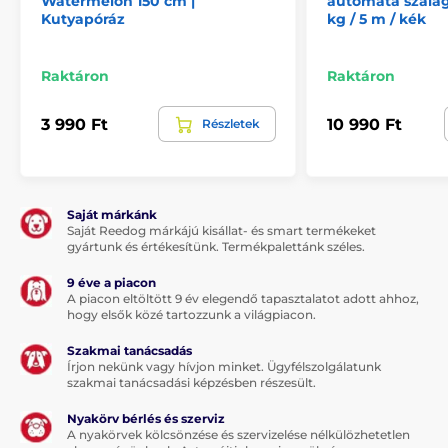
Watermelon 150 cm |
automata szalag
Kutyapóráz
kg / 5 m / kék
Raktáron
Raktáron
3 990 Ft
10 990 Ft
Részletek
Saját márkánk
Saját Reedog márkájú kisállat- és smart termékeket
gyártunk és értékesítünk. Termékpalettánk széles.
9 éve a piacon
A piacon eltöltött 9 év elegendő tapasztalatot adott ahhoz,
hogy elsők közé tartozzunk a világpiacon.
Szakmai tanácsadás
Írjon nekünk vagy hívjon minket. Ügyfélszolgálatunk
szakmai tanácsadási képzésben részesült.
Nyakörv bérlés és szerviz
A nyakörvek kölcsönzése és szervizelése nélkülözhetetlen