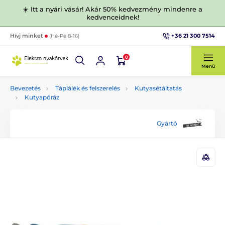
☀️ Itt a nyári vásár! Akár 50% kedvezmény mindenre a
kedvenceidnek!
+36 21 300 7514
Hívj minket
(Hé-Pé 8-16)
0
Menü
Bevezetés
Táplálék és felszerelés
Kutyasétáltatás
Kutyapóráz
Gyártó