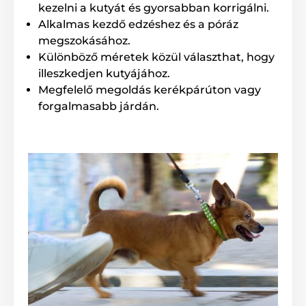
kezelni a kutyát és gyorsabban korrigálni.
A termék hátrányai:
Alkalmas kezdő edzéshez és a póráz
megszokásához.
Nincs
Különböző méretek közül választhat, hogy
illeszkedjen kutyájához.
A csomag tartalma:
Megfelelő megoldás kerékpárúton vagy
forgalmasabb járdán.
BE NORDIC póráz
Megjegyzés: A kép csak illusztráció.
A műszaki specifikációk előzetes értesítés nélkül
változhatnak. A képek csak illusztrációk.
A termék a következő kategóriákba sorolt
Kutyasétáltatás
Kutyapóráz
Hagyományos