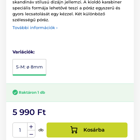
skandináv stílusú dizájn jellemzi. A kioldó karabiner
speciális formája lehetővé teszi a póráz egyszerű és
gyors lecsatolását egy kézzel. Két különböző
szélességű póráz.
További információk ›
Variációk:
S-M: ø 8mm
Raktáron 1 db
5 990 Ft
Kosárba
db