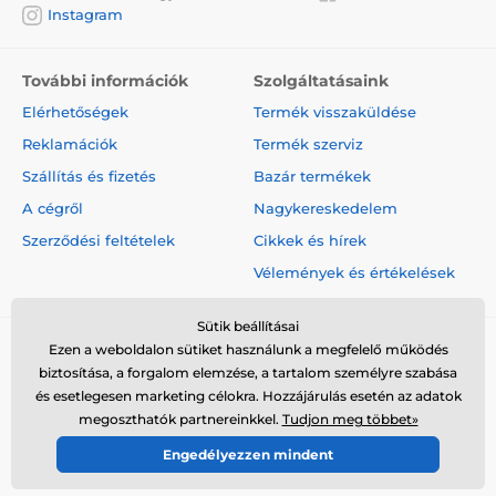
Instagram
További információk
Szolgáltatásaink
Elérhetőségek
Termék visszaküldése
Reklamációk
Termék szerviz
Szállítás és fizetés
Bazár termékek
A cégről
Nagykereskedelem
Szerződési feltételek
Cikkek és hírek
Vélemények és értékelések
Sütik beállításai
Ezen a weboldalon sütiket használunk a megfelelő működés
biztosítása, a forgalom elemzése, a tartalom személyre szabása
és esetlegesen marketing célokra. Hozzájárulás esetén az adatok
megoszthatók partnereinkkel.
Tudjon meg többet»
© 2026 www.elektro-nyakorvek.hu ⦁ Webshop szolgáltatónk a
Engedélyezzen mindent
SIMPLIA.cz