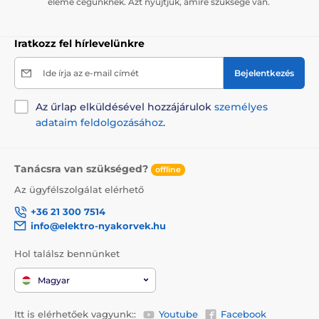
eleme cégünknek. Azt nyújtjuk, amire szüksége van.
Iratkozz fel hírlevelünkre
Ide írja az e-mail címét
Bejelentkezés
Az űrlap elküldésével hozzájárulok
személyes
adataim feldolgozásához
.
Tanácsra van szükséged?
offline
Az ügyfélszolgálat elérhető
+36 21 300 7514
info@elektro-nyakorvek.hu
Hol találsz bennünket
Magyar
Itt is elérhetőek vagyunk::
Youtube
Facebook