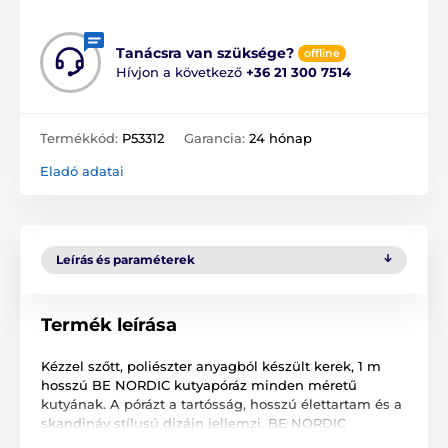
Tanácsra van szüksége?
offline
Hívjon a következő
+36 21 300 7514
Termékkód:
P53312
Garancia:
24 hónap
Eladó adatai
Leírás és paraméterek
Termék leírása
Kézzel szőtt, poliészter anyagból készült kerek, 1 m
hosszú BE NORDIC kutyapóráz minden méretű
kutyának. A pórázt a tartósság, hosszú élettartam és a
skandináv stílusú dizájn jellemzi. BE NORDIC
termékkollekció nevével díszített, mely műbőrből